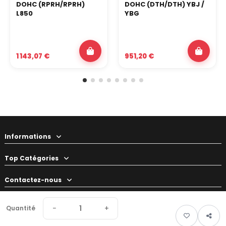
DOHC (RPRH/RPRH)
DOHC (DTH/DTH) YBJ /
L850
YBG
1 143,07 €
951,20 €
Informations
Top Catégories
Contactez-nous
Votre préparateur
−
+
Quantité