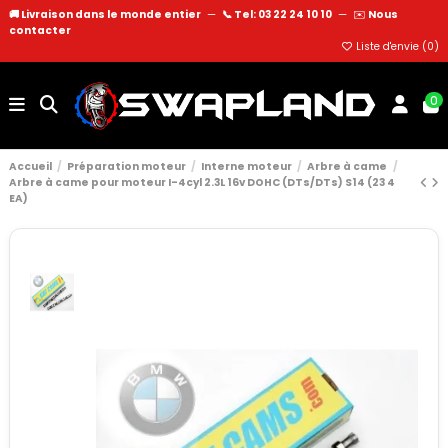
🚚 Livraison dans le monde entier
—
📞 Tel: 03 22 24 10 10
—
✉️
Nous
contacter
Liste d'envie (
0
)
0
Accueil
Préparation moteur
Interne moteur
Arbre à came
Arbre à came pour moteur I-4cyl 2.3L 16v DOHC (DTs/DTs) S14 (23 4
EA)