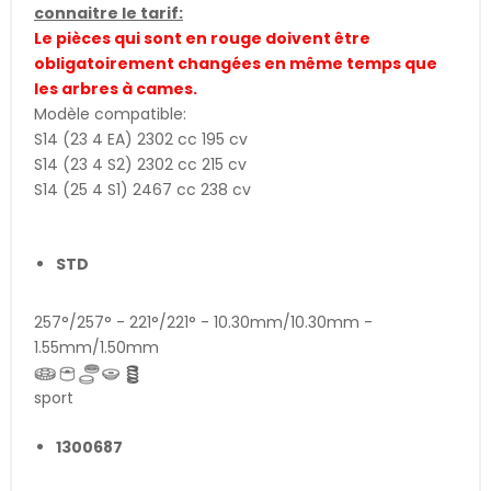
connaitre le tarif:
Le pièces qui sont en rouge doivent être
obligatoirement changées en même temps que
les arbres à cames.
Modèle compatible:
S14 (23 4 EA) 2302 cc 195 cv
S14 (23 4 S2) 2302 cc 215 cv
S14 (25 4 S1) 2467 cc 238 cv
STD
257°/257° - 221°/221° - 10.30mm/10.30mm -
1.55mm/1.50mm
sport
1300687