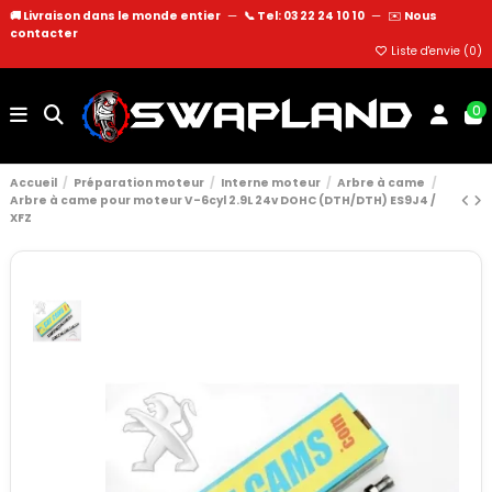
🚚 Livraison dans le monde entier
—
📞 Tel: 03 22 24 10 10
—
✉️
Nous
contacter
Liste d'envie (
0
)
0
Accueil
Préparation moteur
Interne moteur
Arbre à came
Arbre à came pour moteur V-6cyl 2.9L 24v DOHC (DTH/DTH) ES9J4 /
XFZ