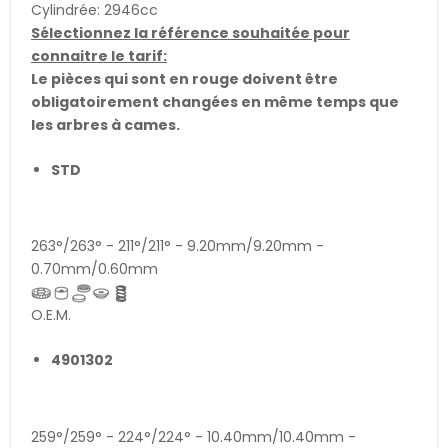
Cylindrée: 2946cc
Sélectionnez la référence souhaitée pour
connaitre le tarif:
Le pièces qui sont en rouge doivent être
obligatoirement changées en même temps que
les arbres à cames.
STD
263°/263° - 211°/211° - 9.20mm/9.20mm -
0.70mm/0.60mm
O.E.M.
4901302
259°/259° - 224°/224° - 10.40mm/10.40mm -