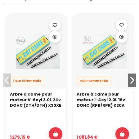
Sur commande
Sur commande
Arbre à came pour
Arbre à came pour
moteur V-6cyl 3.0L 24v
moteur I-4cyl 2.0L 16v
DOHC (DTH/DTH) X30XE
DOHC (RPR/RPR) K20A
1 279,15 €
1 081,84 €