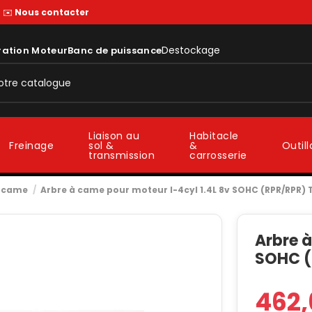
—
✉️
Nous contacter
Destockage
ration Moteur
Banc de puissance
Liaison au
Habitacle
sol &
&
Freinage
Outil
transmission
carrosserie
à came
Arbre à came pour moteur I-4cyl 1.4L 8v SOHC (RPR/RPR) 
Arbre à
SOHC (
462,