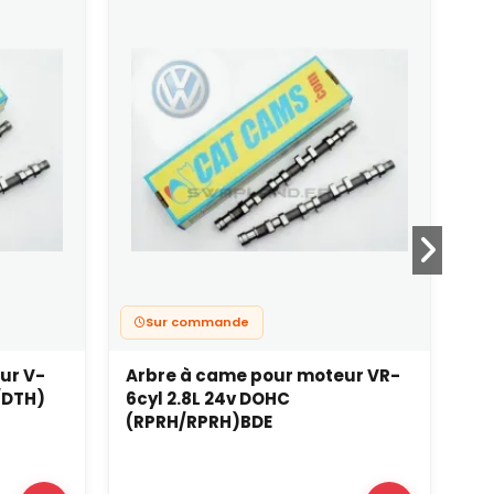
Sur commande
ur V-
Arbre à came pour moteur VR-
Ar
/DTH)
6cyl 2.8L 24v DOHC
4c
(RPRH/RPRH)BDE
CJ