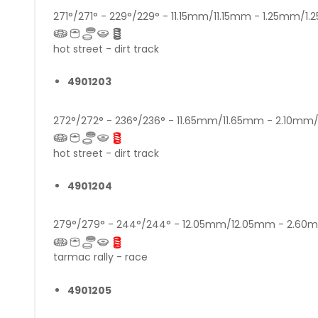
271°/271° - 229°/229° - 11.15mm/11.15mm - 1.25mm/1
hot street - dirt track
4901203
272°/272° - 236°/236° - 11.65mm/11.65mm - 2.10m
hot street - dirt track
4901204
279°/279° - 244°/244° - 12.05mm/12.05mm - 2.6
tarmac rally - race
4901205