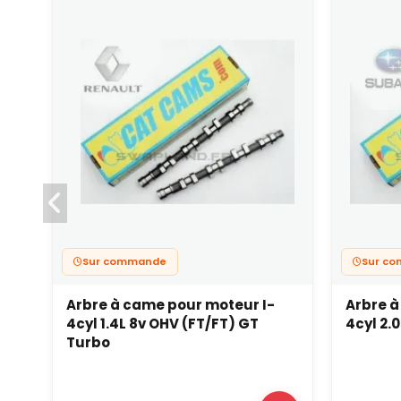
Sur commande
Sur c
Arbre à came pour moteur I-
Arbre à
4cyl 1.4L 8v OHV (FT/FT) GT
4cyl 2.
Turbo