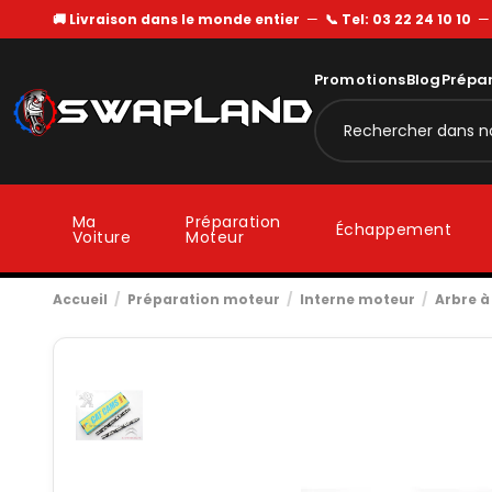
🚚 Livraison dans le monde entier
—
📞 Tel: 03 22 24 10 10
Promotions
Blog
Prépa
Ma
Préparation
Échappement
Voiture
Moteur
Accueil
Préparation moteur
Interne moteur
Arbre 