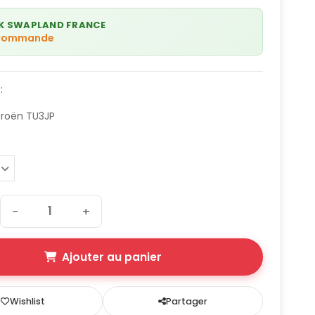
K SWAPLAND FRANCE
 commande
:
troën TU3JP
−
+
Ajouter au panier
Wishlist
Partager