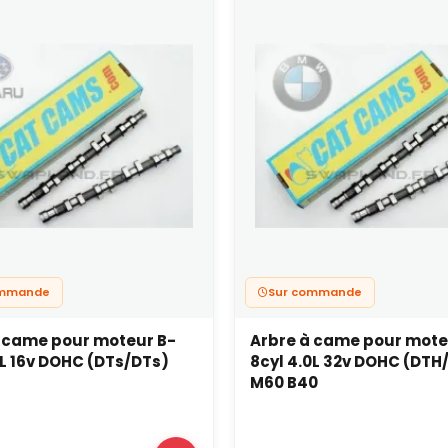
ommande
Sur commande
 came pour moteur B-
Arbre à came pour mote
0L 16v DOHC (DTs/DTs)
8cyl 4.0L 32v DOHC (DTH
M60 B40