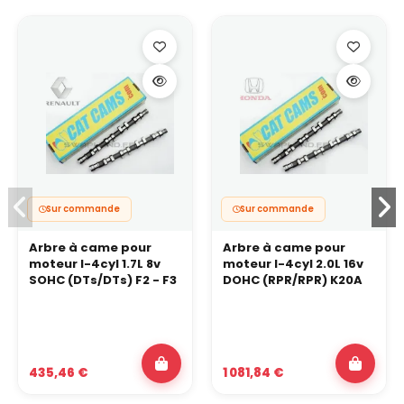
Sur commande
Sur commande
Arbre à came pour
Arbre à came pour
moteur I-4cyl 1.7L 8v
moteur I-4cyl 2.0L 16v
SOHC (DTs/DTs) F2 - F3
DOHC (RPR/RPR) K20A
435,46 €
1 081,84 €