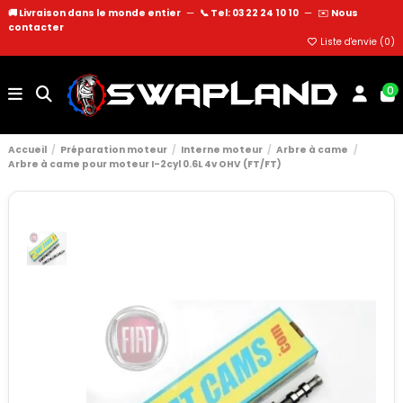
🚚 Livraison dans le monde entier
—
📞 Tel: 03 22 24 10 10
—
✉️
Nous
contacter
Liste d'envie (
0
)
0
Accueil
Préparation moteur
Interne moteur
Arbre à came
Arbre à came pour moteur I-2cyl 0.6L 4v OHV (FT/FT)