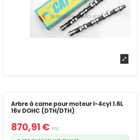
Arbre à came pour moteur I-4cyl 1.6L
16v DOHC (DTH/DTH)
870,91 €
TTC