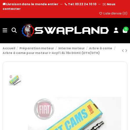
🚚 Livraison dans le monde entier
—
📞 Tel: 03 22 24 10 10
—
✉️
Nous
contacter
Liste d'envie (
0
)
0
Accueil
Préparation moteur
Interne moteur
Arbre à came
Arbre à came pour moteur I-4cyl 1.6L 16v DOHC (DTH/DTH)