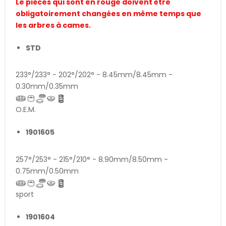
Le pièces qui sont en rouge doivent être
obligatoirement changées en même temps que
les arbres à cames.
STD
233°/233° - 202°/202° - 8.45mm/8.45mm -
0.30mm/0.35mm
O.E.M.
1901605
257°/253° - 215°/210° - 8.90mm/8.50mm -
0.75mm/0.50mm
sport
1901604