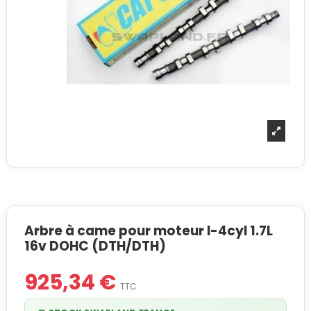
Arbre à came pour moteur I-4cyl 1.7L
16v DOHC (DTH/DTH)
925,34 €
TTC