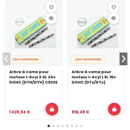
Sur commande
Sur commande
Arbre à came pour
Arbre à came pour
moteur I-6cyl 3.0L 24v
moteur I-4cyl 1.3L 16v
DOHC (DTH/DTH) C30SE
DOHC (DTs/DTs)
1 428,84 €
816,48 €