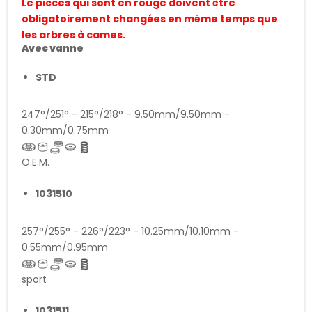
Le pièces qui sont en rouge doivent être
obligatoirement changées en même temps que
les arbres à cames.
Avec vanne
STD
247°/251° - 215°/218° - 9.50mm/9.50mm -
0.30mm/0.75mm
O.E.M.
1031510
257°/255° - 226°/223° - 10.25mm/10.10mm -
0.55mm/0.95mm
sport
1031511