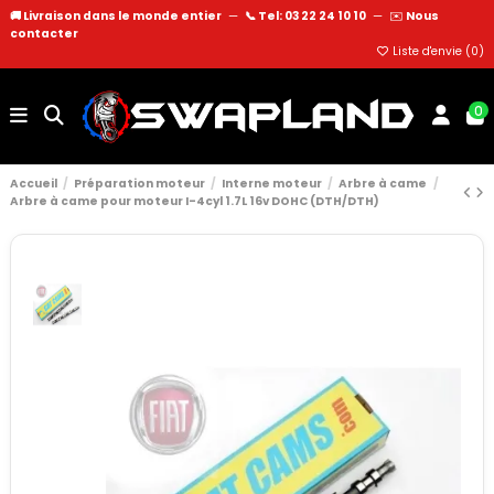
🚚 Livraison dans le monde entier
—
📞 Tel: 03 22 24 10 10
—
✉️
Nous
contacter
Liste d'envie (
0
)
0
Accueil
Préparation moteur
Interne moteur
Arbre à came
Arbre à came pour moteur I-4cyl 1.7L 16v DOHC (DTH/DTH)