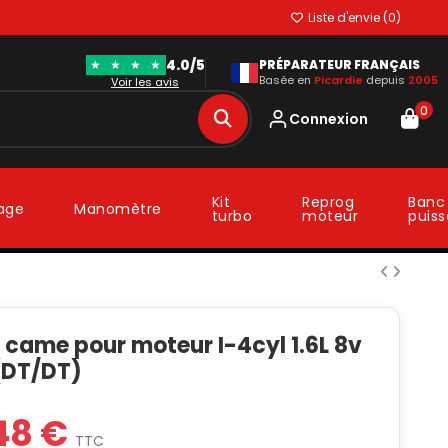
Liste d'envie (
0
)
4.0/5
★
★
★
★
PRÉPARATEUR FRANÇAIS
Basée en
Picardie
depuis
2005
Voir les avis
0
Connexion
Kit
Reprog
Banc
lage
Manomètre
turbo
moteur
puis
 came pour moteur I-4cyl 1.6L 8v
(DT/DT)
48 €
TTC