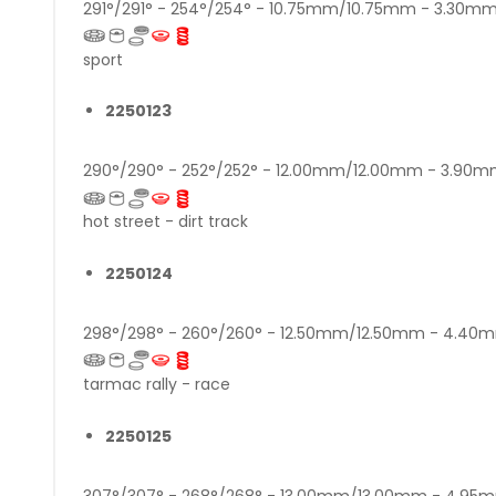
291°/291° - 254°/254° - 10.75mm/10.75mm - 3.30
sport
2250123
290°/290° - 252°/252° - 12.00mm/12.00mm - 3.9
hot street - dirt track
2250124
298°/298° - 260°/260° - 12.50mm/12.50mm - 4.4
tarmac rally - race
2250125
307°/307° - 268°/268° - 13.00mm/13.00mm - 4.9