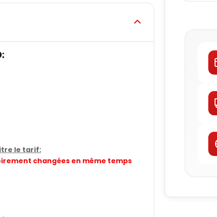
:
re le tarif:
gatoirement changées en même temps