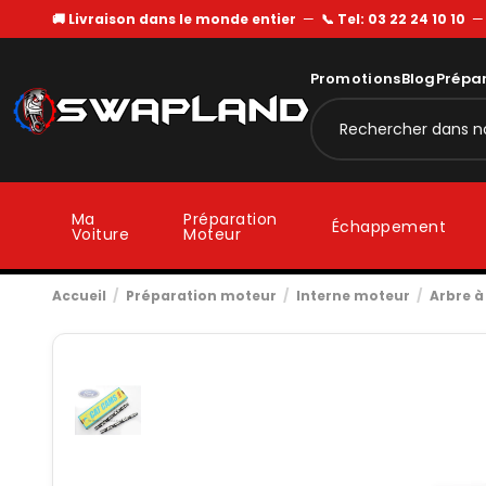
🚚 Livraison dans le monde entier
—
📞 Tel: 03 22 24 10 10
Promotions
Blog
Prépa
Ma
Préparation
Échappement
Voiture
Moteur
Accueil
Préparation moteur
Interne moteur
Arbre 