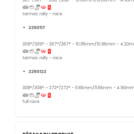
tarmac rally - race
2250117
309°/309° - 267°/267° - 10.95mm/10.95mm - 4.2
tarmac rally - race
2250122
308°/308° - 272°/272° - 11.65mm/11.65mm - 4.90
full race