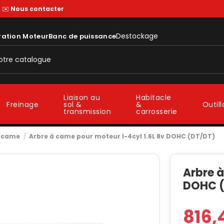
—
✉️
Nous contacter
Destockage
ration Moteur
Banc de puissance
Liaison au
Habitacle
sol &
&
Freinage
Outil
transmission
carrosserie
à came
Arbre à came pour moteur I-4cyl 1.6L 8v DOHC (DT/DT)
Arbre à
DOHC 
816,