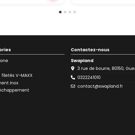
ories
Contactez-nous
icone
Swapland
3 rue de bourre, 80150, Gu
filetés V-MAXX
0322241010
ent inox
contact@swapland.fr
d'échappement