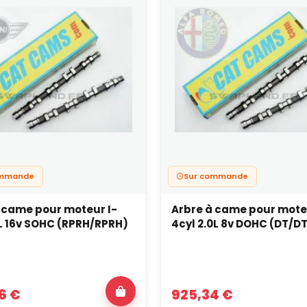
ommande
Sur commande
 came pour moteur I-
Arbre à came pour mote
6L 16v SOHC (RPRH/RPRH)
4cyl 2.0L 8v DOHC (DT/D
6 €
925,34 €