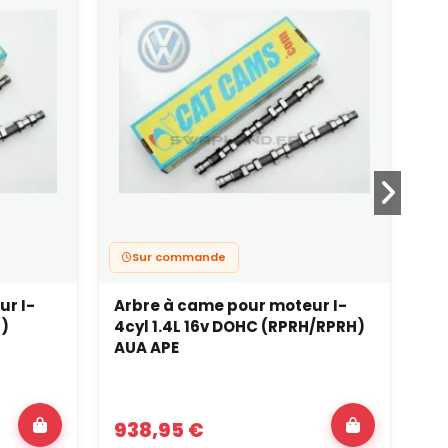
Sur commande
ur I-
Arbre à came pour moteur I-
Ar
T)
4cyl 1.4L 16v DOHC (RPRH/RPRH)
4c
AUA APE
TU
938,95 €
4