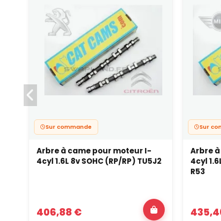
Sur commande
Sur c
Arbre à came pour moteur I-
Arbre à
4cyl 1.6L 8v SOHC (RP/RP) TU5J2
4cyl 1.
R53
406,88 €
435,4