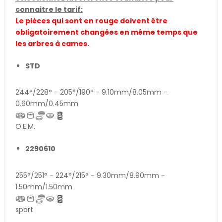
connaitre le tarif:
Le pièces qui sont en rouge doivent être
obligatoirement changées en même temps que
les arbres à cames.
STD
244°/228° - 205°/190° - 9.10mm/8.05mm -
0.60mm/0.45mm
O.E.M.
2290610
255°/251° - 224°/215° - 9.30mm/8.90mm -
1.50mm/1.50mm
sport