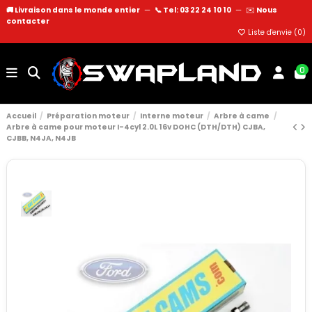
🚚 Livraison dans le monde entier
—
📞 Tel: 03 22 24 10 10
—
✉️
Nous
contacter
Liste d'envie (
0
)
0
Accueil
Préparation moteur
Interne moteur
Arbre à came
Arbre à came pour moteur I-4cyl 2.0L 16v DOHC (DTH/DTH) CJBA,
CJBB, N4JA, N4JB