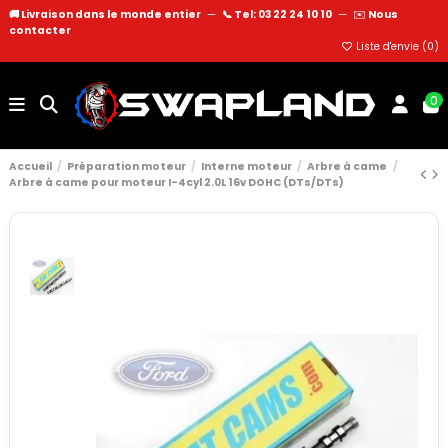
🚚 Livraison dans le monde entier
—
📞 Tel: 03 22 24 10 10
—
✉️
Nous
contacter
Liste d'envie (
0
)
0
Accueil
Préparation moteur
Interne moteur
Arbre à came
Arbre à came pour moteur I-4cyl 2.0L 16v DOHC (DTs/DTs)