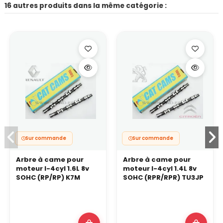
16 autres produits dans la même catégorie :
Sur commande
Sur commande
Arbre à came pour
Arbre à came pour
moteur I-4cyl 1.6L 8v
moteur I-4cyl 1.4L 8v
SOHC (RP/RP) K7M
SOHC (RPR/RPR) TU3JP