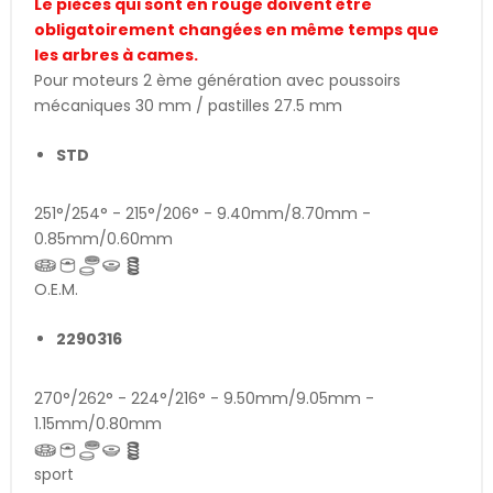
Le pièces qui sont en rouge doivent être
obligatoirement changées en même temps que
les arbres à cames.
Pour moteurs 2 ème génération avec poussoirs
mécaniques 30 mm / pastilles 27.5 mm
STD
251°/254° - 215°/206° - 9.40mm/8.70mm -
0.85mm/0.60mm
O.E.M.
2290316
270°/262° - 224°/216° - 9.50mm/9.05mm -
1.15mm/0.80mm
sport