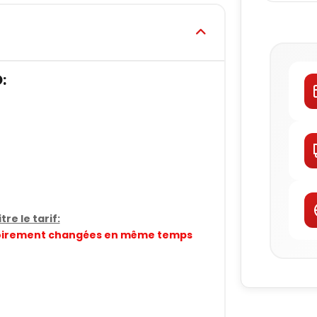
:
re le tarif:
gatoirement changées en même temps