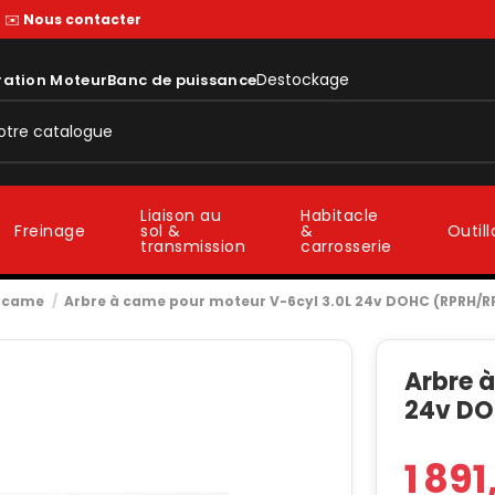
—
✉️
Nous contacter
Destockage
ration Moteur
Banc de puissance
Liaison au
Habitacle
sol &
&
Freinage
Outil
transmission
carrosserie
à came
Arbre à came pour moteur V-6cyl 3.0L 24v DOHC (RPRH/R
Arbre 
24v DO
1 891