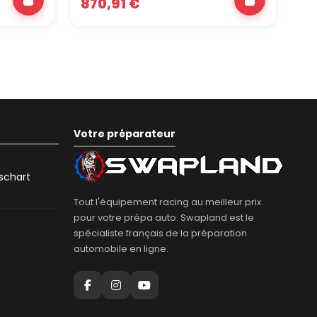
870,91 €
2 
Votre préparateur
eschart
Tout l'équipement racing au meilleur prix
pour votre prépa auto. Swapland est le
spécialiste français de la préparation
automobile en ligne.