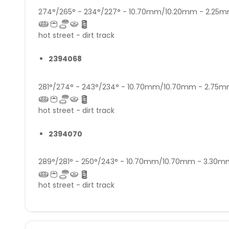
274°/265° - 234°/227° - 10.70mm/10.20mm - 2.25
hot street - dirt track
2394068
281°/274° - 243°/234° - 10.70mm/10.70mm - 2.7
hot street - dirt track
2394070
289°/281° - 250°/243° - 10.70mm/10.70mm - 3.30
hot street - dirt track