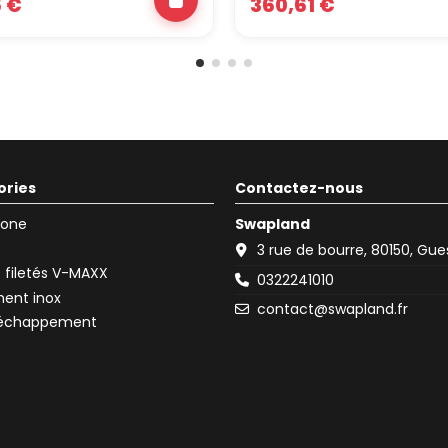
6 €
360,61 €
ories
Contactez-nous
icone
Swapland
3 rue de bourre, 80150, Gu
filetés V-MAXX
0322241010
ent inox
contact@swapland.fr
d'échappement