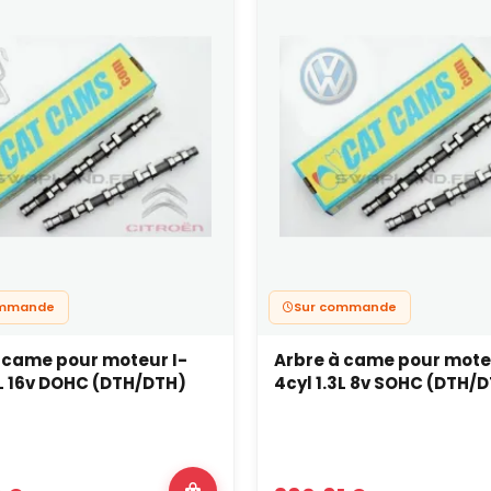
ommande
Sur commande
 came pour moteur I-
Arbre à came pour mote
6L 16v DOHC (DTH/DTH)
4cyl 1.3L 8v SOHC (DTH/