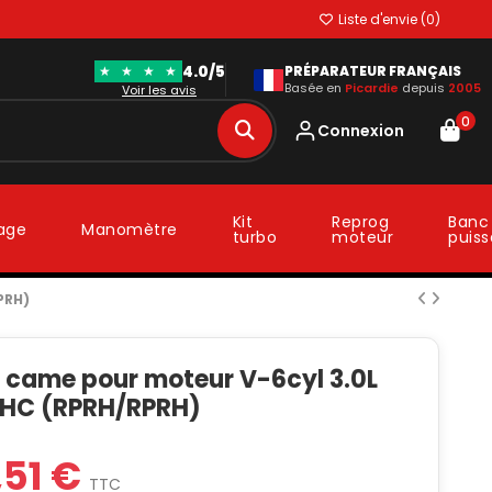
Liste d'envie (
0
)
4.0/5
★
★
★
★
PRÉPARATEUR FRANÇAIS
Basée en
Picardie
depuis
2005
Voir les avis
0
Connexion
Kit
Reprog
Banc
lage
Manomètre
turbo
moteur
puis
PRH)
à came pour moteur V-6cyl 3.0L
HC (RPRH/RPRH)
,51 €
TTC