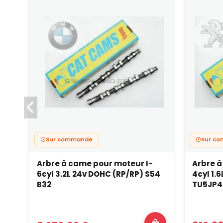
Sur commande
Sur c
Arbre à came pour moteur I-
Arbre à
6cyl 3.2L 24v DOHC (RP/RP) S54
4cyl 1.
B32
TU5JP4