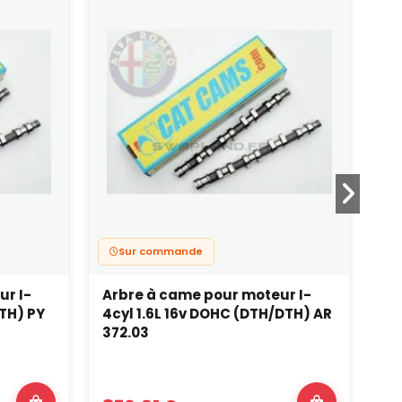
Sur commande
ur I-
Arbre à came pour moteur I-
Ar
DTH) PY
4cyl 1.6L 16v DOHC (DTH/DTH) AR
6c
372.03