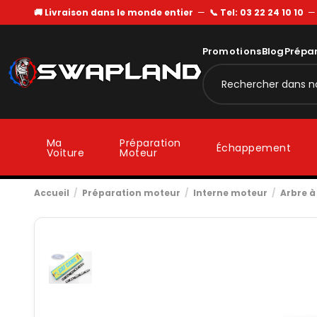
🚚 Livraison dans le monde entier
—
📞 Tel: 03 22 24 10 10
Promotions
Blog
Prépa
Ma
Préparation
Échappement
Voiture
Moteur
Accueil
Préparation moteur
Interne moteur
Arbre 