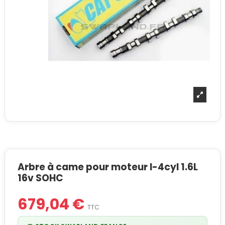
Arbre à came pour moteur I-4cyl 1.6L
16v SOHC
679,04 €
TTC