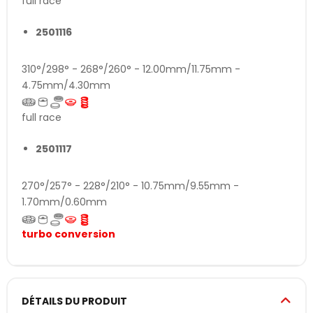
full race
2501116
310°/298° - 268°/260° - 12.00mm/11.75mm -
4.75mm/4.30mm
full race
2501117
270°/257° - 228°/210° - 10.75mm/9.55mm -
1.70mm/0.60mm
turbo conversion
DÉTAILS DU PRODUIT