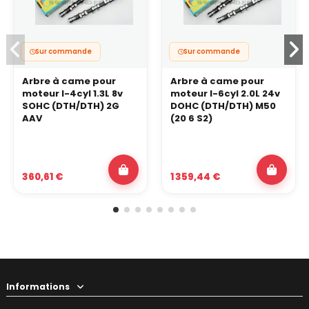
Sur commande
Sur commande
Arbre à came pour
Arbre à came pour
moteur I-4cyl 1.3L 8v
moteur I-6cyl 2.0L 24v
SOHC (DTH/DTH) 2G
DOHC (DTH/DTH) M50
AAV
(20 6 S2)
360,61 €
1 359,44 €
Informations