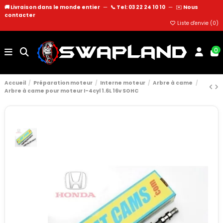
🚚 Livraison dans le monde entier
—
📞 Tel: 03 22 24 10 10
—
✉️
Nous
contacter
Liste d'envie (
0
)
0
Accueil
Préparation moteur
Interne moteur
Arbre à came
Arbre à came pour moteur I-4cyl 1.6L 16v SOHC