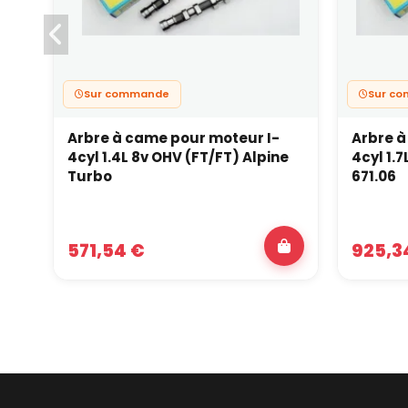
Sur commande
Sur c
Arbre à came pour moteur I-
Arbre à
4cyl 1.4L 8v OHV (FT/FT) Alpine
4cyl 1.
Turbo
671.06
571,54 €
925,3