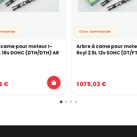
ommande
Sur commande
 came pour moteur I-
Arbre à came pour mote
7L 16v DOHC (DTH/DTH) AR
6cyl 2.5L 12v SOHC (DT/F
4 €
1 075,03 €