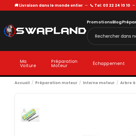
🚚 Livraison dans le monde entier
—
📞 Tel: 03 22 24 10 10
Promotions
Blog
Prépa
Ma
Préparation
Échappement
Voiture
Moteur
Accueil
Préparation moteur
Interne moteur
Arbre 