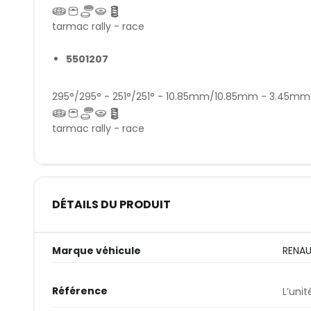
tarmac rally - race
5501207
295°/295° - 251°/251° - 10.85mm/10.85mm - 3.45
tarmac rally - race
DÉTAILS DU PRODUIT
Marque véhicule
RENA
Référence
L’unit