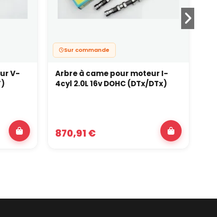
Sur commande
ur V-
Arbre à came pour moteur I-
Ar
T)
4cyl 2.0L 16v DOHC (DTx/DTx)
6c
M5
870,91 €
1 