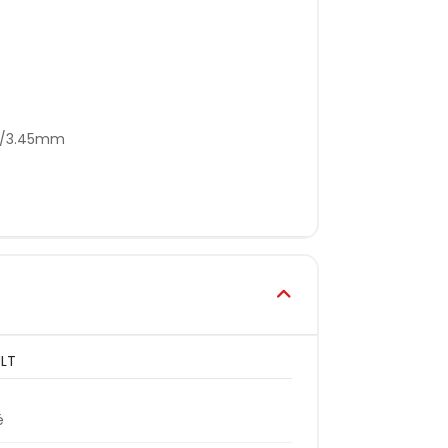
mm/3.45mm
ULT
é