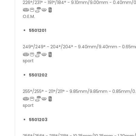
226°/231° - 191°/184° - 9.10mm/9.00mm - 0.40mm
O.E.M.
5501201
249°/249° - 204°/204° - 9.40mm/9.40mm - 0.6
sport
5501202
255°/255° - 211°/211° - 9.85mm/9.85mm - 0.85mm/
sport
5501203
256°/256° - 218°/218° - 10.35mm/10.35mm - 1.30m