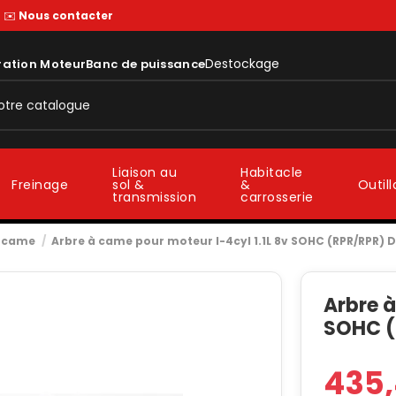
—
✉️
Nous contacter
Destockage
ration Moteur
Banc de puissance
Liaison au
Habitacle
sol &
&
Freinage
Outil
transmission
carrosserie
à came
Arbre à came pour moteur I-4cyl 1.1L 8v SOHC (RPR/RPR) 
Arbre à
SOHC (
435