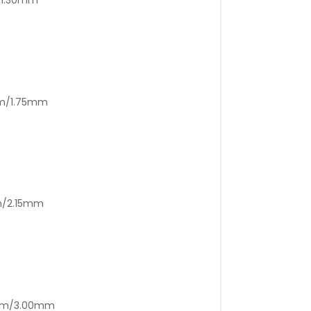
mm/1.75mm
m/2.15mm
0mm/3.00mm