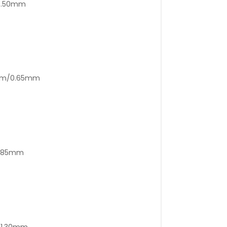
/0.50mm
5mm/0.65mm
0.85mm
m/1.30mm