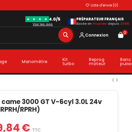
Liste d'envie (
0
)
4.0/5
★
★
★
★
PRÉPARATEUR FRANÇAIS
Basée en
Picardie
depuis
2005
Voir les avis
0
Connexion
Kit
Reprog
Banc
lage
Manomètre
turbo
moteur
puis
à came 3000 GT V-6cyl 3.0L 24v
(RPRH/RPRH)
9,84 €
TTC