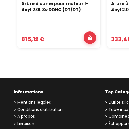
Arbre à came pour moteur I-
Arbre à
4cyl 2.0L 8v DOHC (DT/DT)
4cyl 2.
815,12 €
333,4
Informations
Top Catég
Mentions légales
Durite sil
Conditions d'utilisation
Tube inox
A propos
Combinés 
Livraison
Échappem