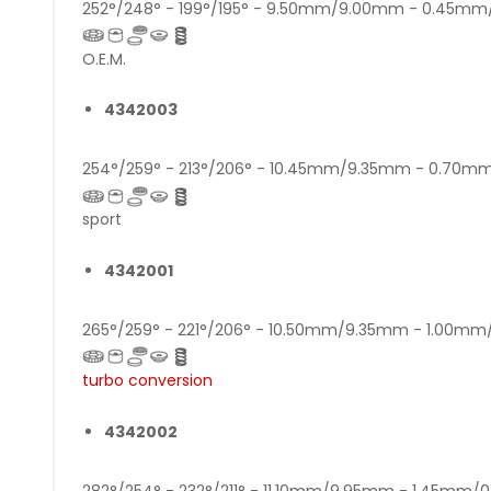
252°/248° - 199°/195° - 9.50mm/9.00mm - 0.45m
O.E.M.
4342003
254°/259° - 213°/206° - 10.45mm/9.35mm - 0.70
sport
4342001
265°/259° - 221°/206° - 10.50mm/9.35mm - 1.00m
turbo conversion
4342002
282°/254° - 232°/211° - 11.10mm/9.95mm - 1.45mm