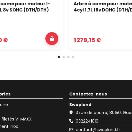
 came pour moteur I-
Arbre à came pour mote
0L 8v SOHC (DTH/DTH)
4cyl 1.7L 16v DOHC (DTH/
0 €
1 279,15 €
ories
Contactez-nous
icone
Swapland
3 rue de bourre, 80150, Gu
filetés V-MAXX
0322241010
ent inox
contact@swapland.fr