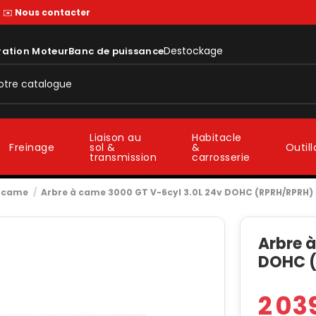
—
✉️
Nous contacter
Destockage
ration Moteur
Banc de puissance
Liaison au
Habitacle
sol &
&
Freinage
Outil
transmission
carrosserie
à came
Arbre à came 3000 GT V-6cyl 3.0L 24v DOHC (RPRH/RPRH)
Arbre 
DOHC 
2 03