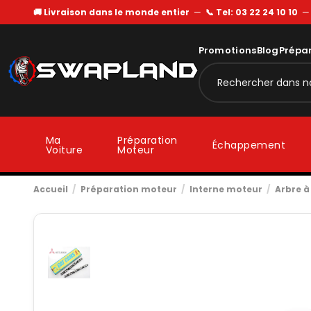
🚚 Livraison dans le monde entier
—
📞 Tel: 03 22 24 10 10
Promotions
Blog
Prépa
Ma
Préparation
Échappement
Voiture
Moteur
Accueil
Préparation moteur
Interne moteur
Arbre 