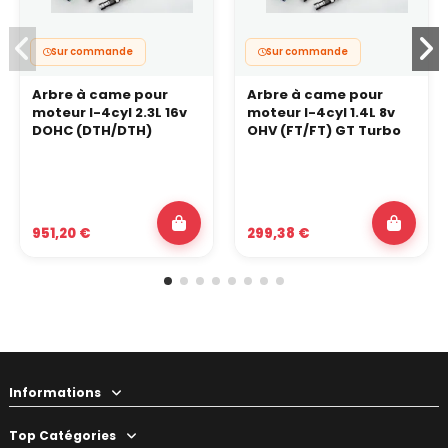
Sur commande
Sur commande
Arbre à came pour
Arbre à came pour
moteur I-4cyl 2.3L 16v
moteur I-4cyl 1.4L 8v
DOHC (DTH/DTH)
OHV (FT/FT) GT Turbo
951,20 €
299,38 €
Informations
Top Catégories