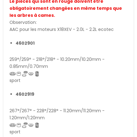
Le pièces qui sont en rouge doivent être
obligatoirement changées en même temps que
les arbres à cames.
Observation:
AAC pour les moteurs X18XEV - 2.0L - 2.2L ecotec
4602901
259°/259° - 218°/218° - 10.20mm/10.20mm -
0.85mm/0.70mm
sport
4602919
267°/267° - 228°/228° - 11.20mm/11.20mm -
1.20mm/1.20mm
sport