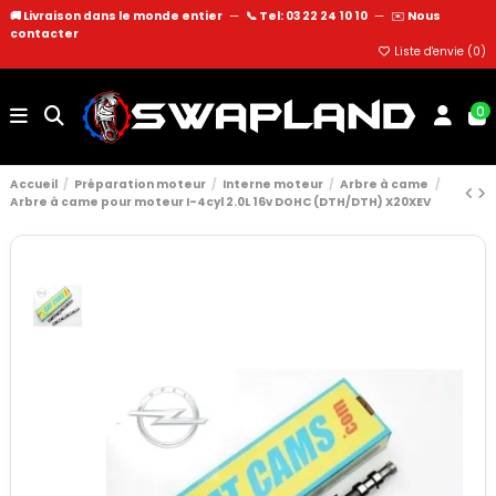
🚚 Livraison dans le monde entier
—
📞 Tel: 03 22 24 10 10
—
✉️
Nous
contacter
Liste d'envie (
0
)
0
Accueil
Préparation moteur
Interne moteur
Arbre à came
Arbre à came pour moteur I-4cyl 2.0L 16v DOHC (DTH/DTH) X20XEV