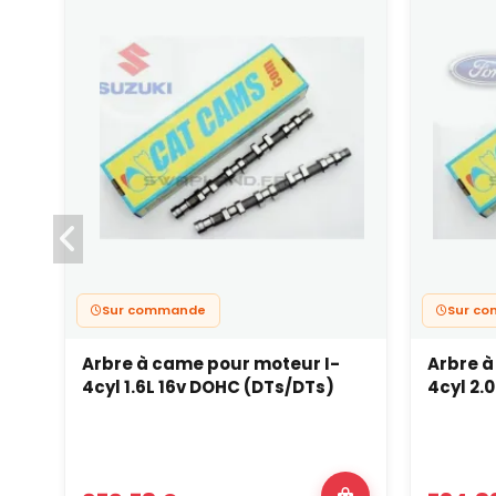
Sur commande
Sur c
Arbre à came pour moteur I-
Arbre à
4cyl 1.6L 16v DOHC (DTs/DTs)
4cyl 2.