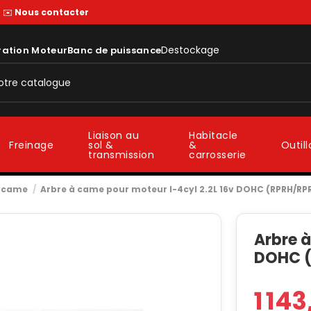
—
✉️
Nous contacter
Destockage
ration Moteur
Banc de puissance
Liaison au
Habitacle
sol &
&
Freinage
Outil
transmission
carrosserie
à came
Arbre à came pour moteur I-4cyl 2.2L 16v DOHC (RPRH/RP
Arbre à
DOHC (
1 14