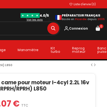
Liste d'envie (
0
)
4.0/5
★
★
★
★
PRÉPARATEUR FRANÇAIS
Basée en
Picardie
depuis
2005
Voir les avis
0
Connexion
Kit
Reprog
Banc
lage
Manomètre
turbo
moteur
puis
RH) L850
 came pour moteur I-4cyl 2.2L 16v
RPRH/RPRH) L850
3,07 €
TTC