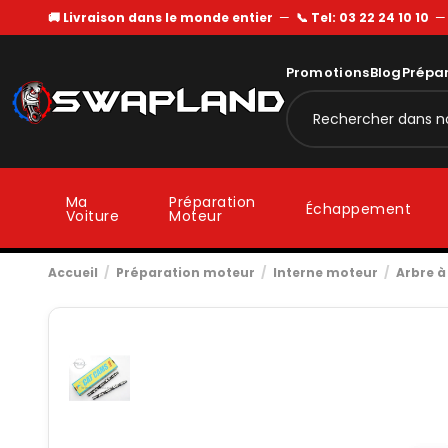
🚚 Livraison dans le monde entier
—
📞 Tel: 03 22 24 10 10
Promotions
Blog
Prépa
Ma
Préparation
Échappement
Voiture
Moteur
Accueil
Préparation moteur
Interne moteur
Arbre 