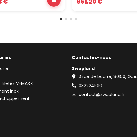
3 €
951,20 €
ories
Contactez-nous
icone
Swapland
3 rue de bourre, 80150, Gu
filetés V-MAXX
0322241010
ent inox
contact@swapland.fr
d'échappement