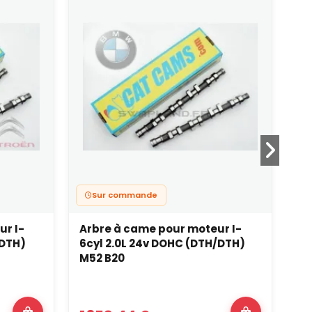
Sur commande
ur I-
Arbre à came pour moteur I-
Ar
/DTH)
6cyl 2.0L 24v DOHC (DTH/DTH)
4c
M52 B20