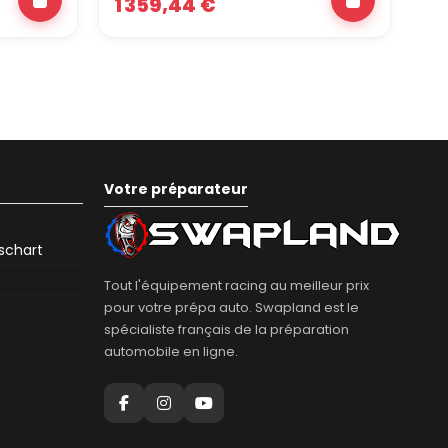
1 359,44 €
8
Votre préparateur
eschart
Tout l'équipement racing au meilleur prix
pour votre prépa auto. Swapland est le
spécialiste français de la préparation
automobile en ligne.