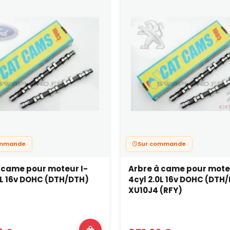
ommande
Sur commande
 came pour moteur I-
Arbre à came pour mote
0L 16v DOHC (DTH/DTH)
4cyl 2.0L 16v DOHC (DTH
XU10J4 (RFY)