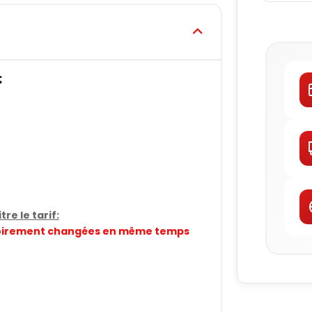
:
re le tarif:
gatoirement changées en même temps