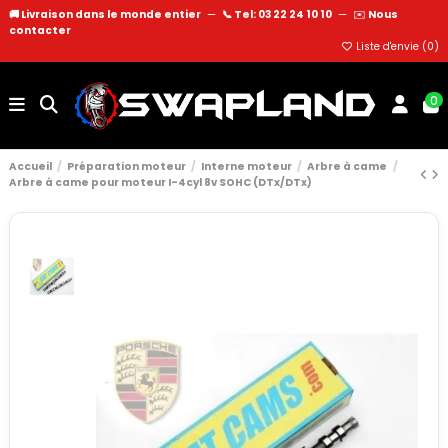
🚚 Livraison dans le monde entier
—
📞 Tel: 03 22 24 10 10
—
✉️
Nous
contacter
Liste d'envie (
0
)
0
Accueil
Préparation moteur
Interne moteur
Arbre à came
Arbre à came pour moteur I-4cyl 8v SOHC (DTx/DTx)