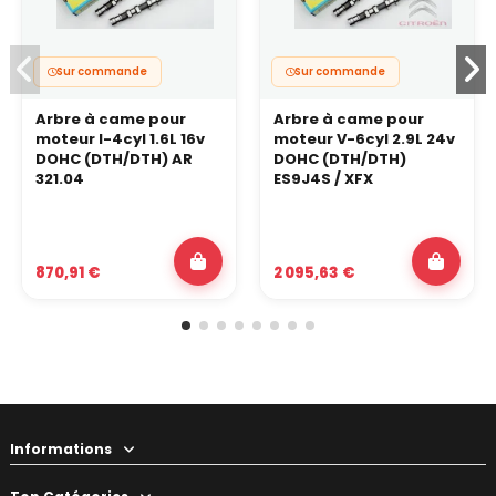
Sur commande
Sur commande
Arbre à came pour
Arbre à came pour
moteur I-4cyl 1.6L 16v
moteur V-6cyl 2.9L 24v
DOHC (DTH/DTH) AR
DOHC (DTH/DTH)
321.04
ES9J4S / XFX
870,91 €
2 095,63 €
Informations