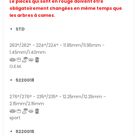
Le pièces qui sont en rouge doivent être
obligatoirement changées en même temps que
les arbres à cames.
STD
263°/262° - 224°/224° - 11.95mm/11.95mm -
1.45mm/1.40mm
O.E.M.
5220018
276°/276° - 235°/235° - 12.25mm/12.25mm -
2.15mm/2.15mm
sport
5220015