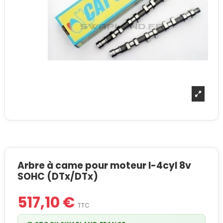
Arbre à came pour moteur I-4cyl 8v
SOHC (DTx/DTx)
517,10 €
TTC