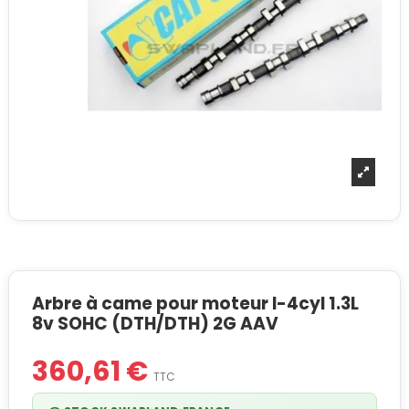
Arbre à came pour moteur I-4cyl 1.3L
8v SOHC (DTH/DTH) 2G AAV
360,61 €
TTC