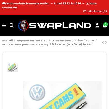
🚚 Livraison dans le monde entier
—
📞 Tel: 03 22 24 10 10
—
✉️
Nous
contacter
Liste d'envie (
0
)
0
Accueil
Préparation moteur
Interne moteur
Arbre à came
Arbre à came pour moteur I-4cyl 1.3L 8v SOHC (DTH/DTH) 2G AAV