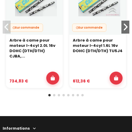
Sur commande
Sur commande
Arbre à came pour
Arbre à came pour
moteur I-4cyl 2.0L 16v
moteur I-4cyl 1.6L 16v
DOHC (DTH/DTH)
DOHC (DTH/DTH) TU5J4
CJBA,...
734,83 €
612,36 €
Informations