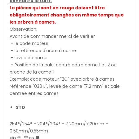
connaitre le tarif:
Le pièces qui sont en rouge doivent être
obligatoirement changées en même temps que
les arbres à cames.
Observation:
Avant de commander merci de vérifier
- le code moteur
- la référence d'arbre à came
- levée de came
- Position de la cale: centré entre came 1 et 2 ou
proche de la came 1
Exemple: code moteur "2G" avec arbre à cames
référence "030 E", levée de came "7.2 mm" et cale
centrée entres cames.
STD
254°/254° - 204°/204° - 7.20mm/7.20mm -
0.50mm/0.55mm