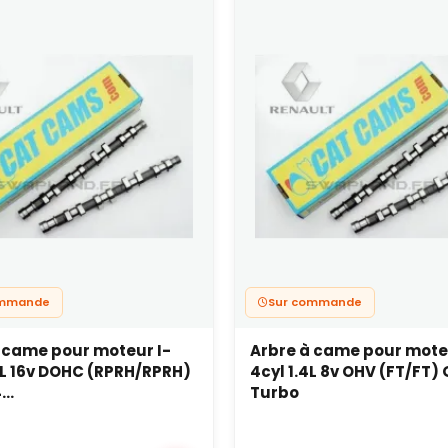
ommande
Sur commande
 came pour moteur I-
Arbre à came pour mote
0L 16v DOHC (RPRH/RPRH)
4cyl 1.4L 8v OHV (FT/FT)
..
Turbo