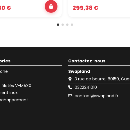
60 €
299,38 €
ories
Contactez-nous
icone
Swapland
3 rue de bourre, 80150, Gu
filetés V-MAXX
0322241010
ent inox
contact@swapland.fr
d'échappement