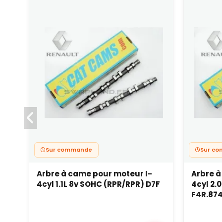
Sur commande
Sur c
Arbre à came pour moteur I-
Arbre à
4cyl 1.1L 8v SOHC (RPR/RPR) D7F
4cyl 2.
F4R.874.