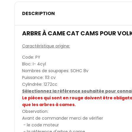
DESCRIPTION
ARBRE À CAME CAT CAMS POUR VOL
Caractéristique origine:
Code: PY
Bloc: I- 4cyl
Nombres de soupapes: SOHC 8v
Puissance: 113 cv
Cylindrée: 1272cc
Sélectionnez la référence souhaitée pour connait
Le pièces qui sont en rouge doivent être obli
que les arbres à cames.
Observation:
Avant de commander merci de vérifier
- le code moteur
- la référence d'arbre à came