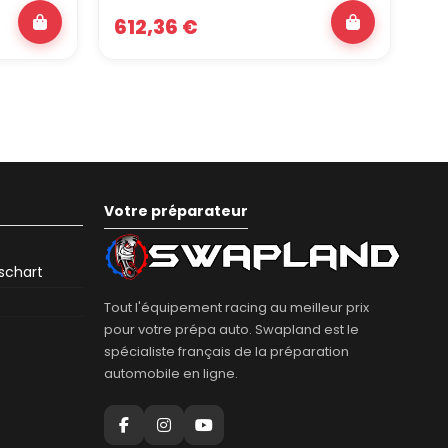
612,36 €
3
Votre préparateur
eschart
Tout l'équipement racing au meilleur prix
pour votre prépa auto. Swapland est le
spécialiste français de la préparation
automobile en ligne.