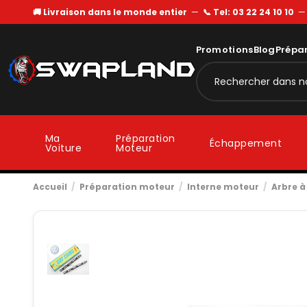
🚚 Livraison dans le monde entier
—
📞 Tel: 03 22 24 10 10
Promotions
Blog
Prépa
Ma
Préparation
Échappement
Voiture
Moteur
Accueil
Préparation moteur
Interne moteur
Arbre 