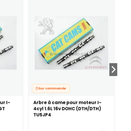
Sur commande
ur I-
Arbre à came pour moteur I-
Ar
 GT
4cyl 1.6L 16v DOHC (DTH/DTH)
4c
TU5JP4