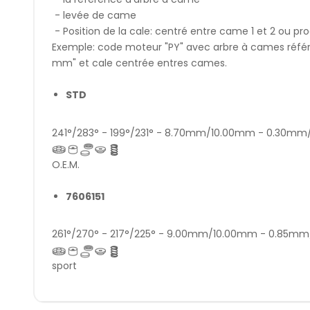
- levée de came
- Position de la cale: centré entre came 1 et 2 ou pr
Exemple: code moteur "PY" avec arbre à cames référe
mm" et cale centrée entres cames.
STD
241°/283° - 199°/231° - 8.70mm/10.00mm - 0.30m
O.E.M.
7606151
261°/270° - 217°/225° - 9.00mm/10.00mm - 0.85m
sport