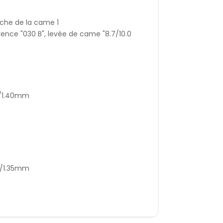
oche de la came 1
nce "030 B", levée de came "8.7/10.0
m/1.40mm
m/1.35mm