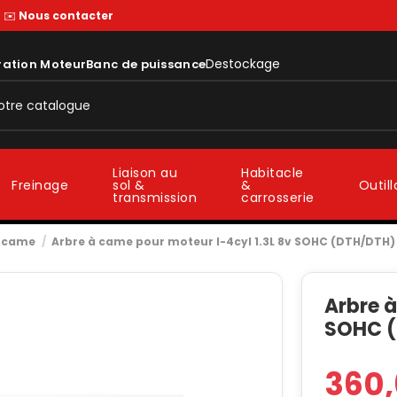
—
✉️
Nous contacter
Destockage
ration Moteur
Banc de puissance
Liaison au
Habitacle
sol &
&
Freinage
Outil
transmission
carrosserie
à came
Arbre à came pour moteur I-4cyl 1.3L 8v SOHC (DTH/DTH)
Arbre à
SOHC (
360,