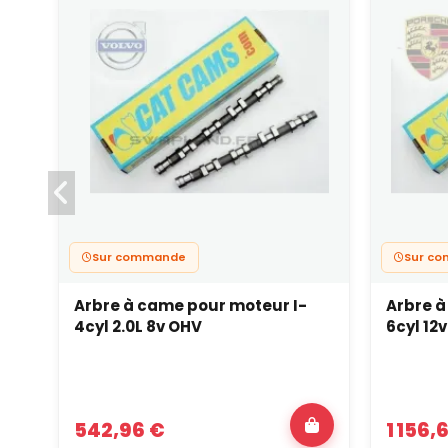
Sur commande
Sur c
Arbre à came pour moteur I-
Arbre à
4cyl 2.0L 8v OHV
6cyl 12
542,96 €
1 156,