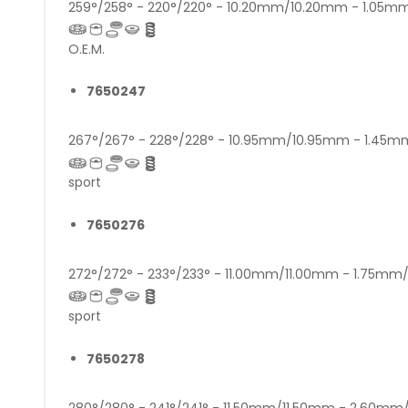
259°/258° - 220°/220° - 10.20mm/10.20mm - 1.05
O.E.M.
7650247
267°/267° - 228°/228° - 10.95mm/10.95mm - 1.45
sport
7650276
272°/272° - 233°/233° - 11.00mm/11.00mm - 1.75m
sport
7650278
280°/280° - 241°/241° - 11.50mm/11.50mm - 2.60m