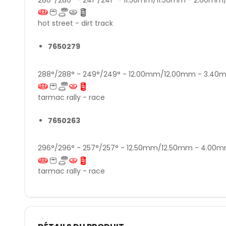
hot street - dirt track
7650279
288°/288° - 249°/249° - 12.00mm/12.00mm - 3.4
tarmac rally - race
7650263
296°/296° - 257°/257° - 12.50mm/12.50mm - 4.0
tarmac rally - race