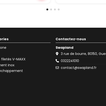
ories
Contactez-nous
icone
Swapland
3 rue de bourre, 80150, Gu
filetés V-MAXX
0322241010
ent inox
contact@swapland.fr
d'échappement