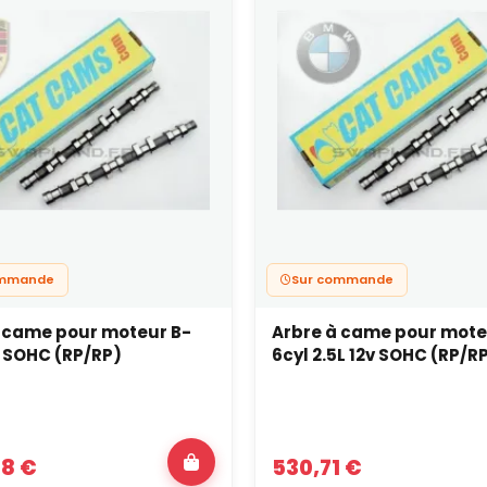
ommande
Sur commande
 came pour moteur B-
Arbre à came pour mote
v SOHC (RP/RP)
6cyl 2.5L 12v SOHC (RP/R
68 €
530,71 €