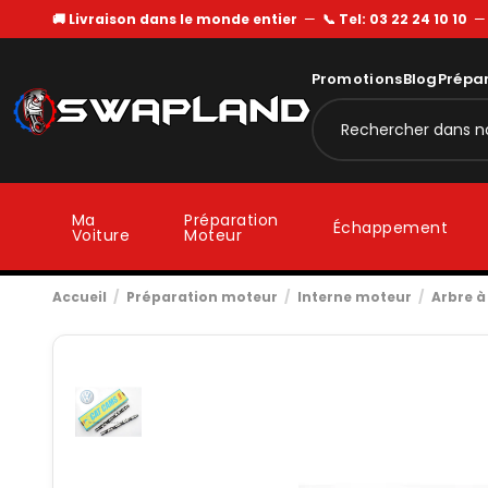
🚚 Livraison dans le monde entier
—
📞 Tel: 03 22 24 10 10
Promotions
Blog
Prépa
Ma
Préparation
Échappement
Voiture
Moteur
Accueil
Préparation moteur
Interne moteur
Arbre 