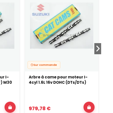
Sur commande
ur I-
Arbre à came pour moteur I-
Ar
P) M30
4cyl 1.6L 16v DOHC (DTs/DTs)
4c
979,78 €
1 