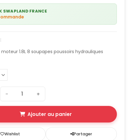
K SWAPLAND FRANCE
 commande
:
 moteur 1.8L 8 soupapes poussoirs hydrauliques
−
+
Ajouter au panier
Wishlist
Partager