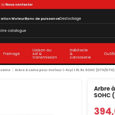
—
✉️
Nous contacter
Destockage
ration Moteur
Banc de puissance
Liaison au
Habitacle
sol &
&
Freinage
Outil
transmission
carrosserie
à came
Arbre à came pour moteur I-4cyl 1.8L 8v SOHC (DTH/DTH)
Arbre à
SOHC 
394