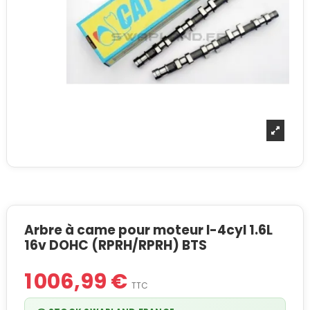
Arbre à came pour moteur I-4cyl 1.6L
16v DOHC (RPRH/RPRH) BTS
1 006,99 €
TTC