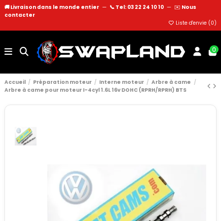
🚚 Livraison dans le monde entier
—
📞 Tel: 03 22 24 10 10
—
✉️
Nous
contacter
Liste d'envie (
0
)
0
Accueil
Préparation moteur
Interne moteur
Arbre à came
Arbre à came pour moteur I-4cyl 1.6L 16v DOHC (RPRH/RPRH) BTS