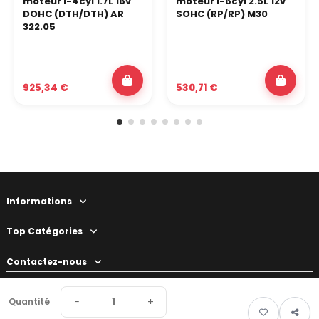
moteur I-4cyl 1.7L 16v
moteur I-6cyl 2.5L 12v
DOHC (DTH/DTH) AR
SOHC (RP/RP) M30
322.05
925,34 €
530,71 €
Informations
Top Catégories
Contactez-nous
Votre préparateur
−
+
Quantité