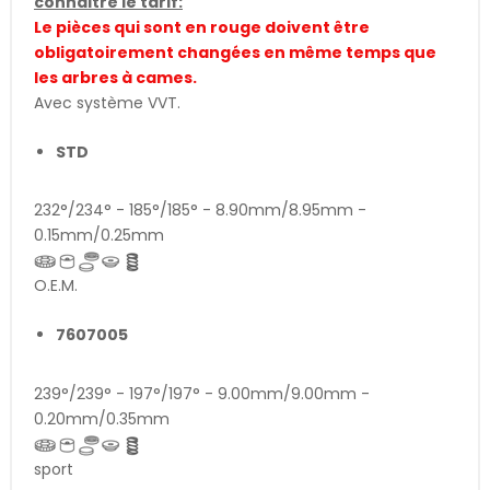
connaitre le tarif:
Le pièces qui sont en rouge doivent être
obligatoirement changées en même temps que
les arbres à cames.
Avec système VVT.
STD
232°/234° - 185°/185° - 8.90mm/8.95mm -
0.15mm/0.25mm
O.E.M.
7607005
239°/239° - 197°/197° - 9.00mm/9.00mm -
0.20mm/0.35mm
sport