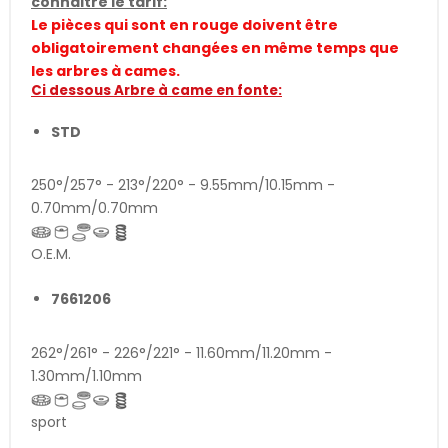
connaitre le tarif:
Le pièces qui sont en rouge doivent être
obligatoirement changées en même temps que
les arbres à cames.
Ci dessous Arbre à came en fonte:
STD
250°/257° - 213°/220° - 9.55mm/10.15mm -
0.70mm/0.70mm
O.E.M.
7661206
262°/261° - 226°/221° - 11.60mm/11.20mm -
1.30mm/1.10mm
sport