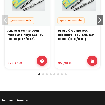
Sur commande
Sur commande
Arbre à came pour
Arbre à came pour
moteur I-4cyl 1.6L 16v
moteur I-4cyl 1.6L 16v
DOHC (DTs/DTs)
DOHC (DTH/DTH)
979,78 €
951,20 €
Informations