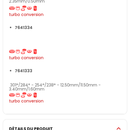
2.35mm/0.50mm
turbo conversion
7641334
293°/278° - 246°/230° - 12.00mm/11.00mm -
2.85mm/0.80mm
turbo conversion
7641333
301°/284° - 254°/238° - 12.50mm/11.50mm -
3.40mm/1.60mm
turbo conversion
DÉTAILS DU PRODUIT