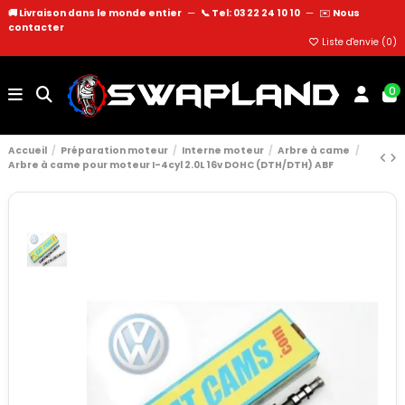
🚚 Livraison dans le monde entier
—
📞 Tel: 03 22 24 10 10
—
✉️
Nous
contacter
Liste d'envie (
0
)
0
Accueil
Préparation moteur
Interne moteur
Arbre à came
Arbre à came pour moteur I-4cyl 2.0L 16v DOHC (DTH/DTH) ABF