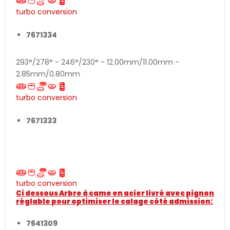
turbo conversion
7671334
293°/278° - 246°/230° - 12.00mm/11.00mm -
2.85mm/0.80mm
turbo conversion
7671333
301°/284° - 254°/238° - 12.50mm/11.50mm -
3.40mm/1.60mm
turbo conversion
Ci dessous Arbre à came en acier livré avec pignon
réglable pour optimiser le calage côté admission:
7641309