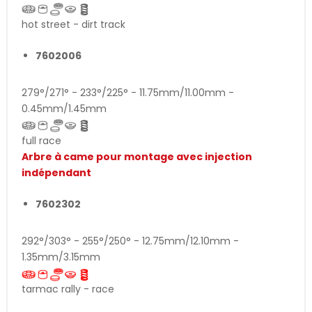
hot street - dirt track
7602006
279°/271° - 233°/225° - 11.75mm/11.00mm -
0.45mm/1.45mm
full race
Arbre à came pour montage avec injection
indépendant
7602302
292°/303° - 255°/250° - 12.75mm/12.10mm -
1.35mm/3.15mm
tarmac rally - race