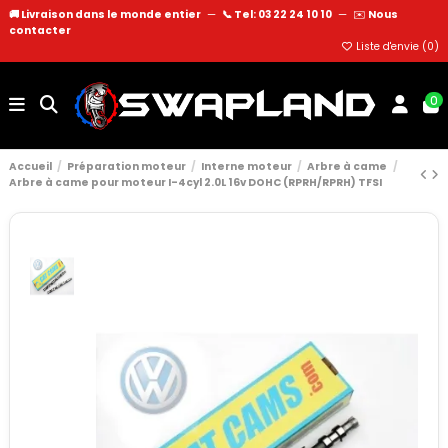
🚚 Livraison dans le monde entier
—
📞 Tel: 03 22 24 10 10
—
✉️
Nous
contacter
Liste d'envie (
0
)
0
Accueil
Préparation moteur
Interne moteur
Arbre à came
Arbre à came pour moteur I-4cyl 2.0L 16v DOHC (RPRH/RPRH) TFSI