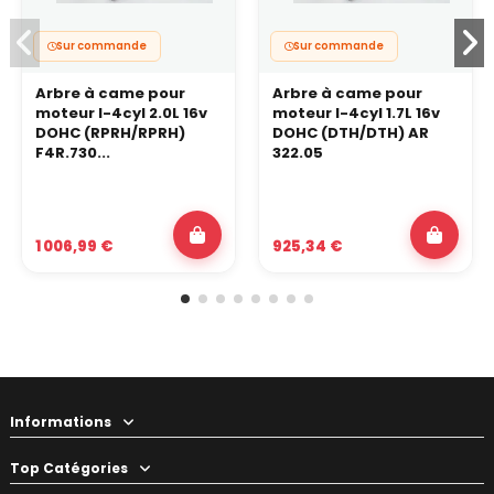
Sur commande
Sur commande
Arbre à came pour
Arbre à came pour
moteur I-4cyl 2.0L 16v
moteur I-4cyl 1.7L 16v
DOHC (RPRH/RPRH)
DOHC (DTH/DTH) AR
F4R.730...
322.05
1 006,99 €
925,34 €
Informations
Top Catégories