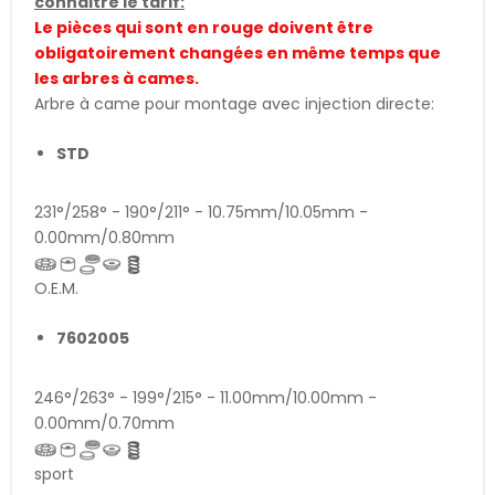
connaitre le tarif:
Le pièces qui sont en rouge doivent être
obligatoirement changées en même temps que
les arbres à cames.
Arbre à came pour montage avec injection directe:
STD
231°/258° - 190°/211° - 10.75mm/10.05mm -
0.00mm/0.80mm
O.E.M.
7602005
246°/263° - 199°/215° - 11.00mm/10.00mm -
0.00mm/0.70mm
sport