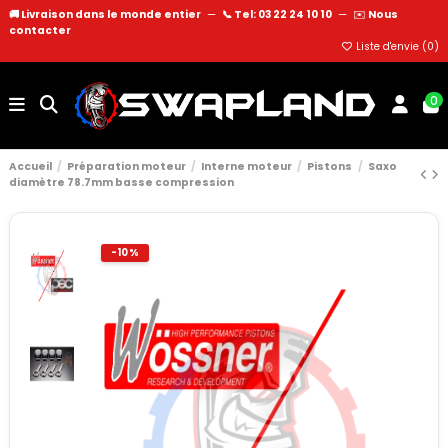
🚚 Livraison dans le monde entier
—
📞 Tel: 03 22 24 10 10
—
✉️
Nous
contacter
Liste d'envie (
0
)
0
Accueil
Préparation moteur
Interne moteur
Pistons
Saxo
diamètre 78.7mm basse compression
-10%