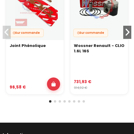
Sur commande
Sur commande
Joint Phénolique
Wossner Renault - CLIO
1.6L 16S
731,93 €
96,58 €
914,92 €