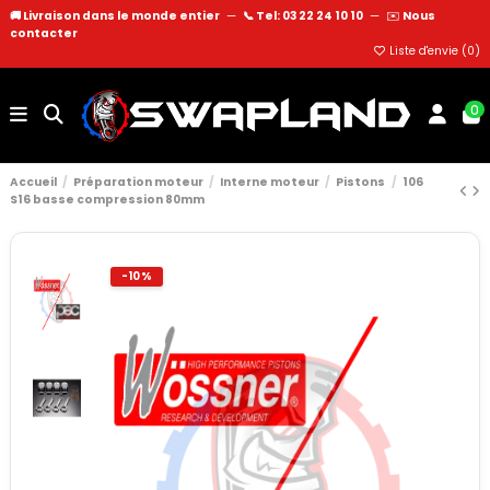
🚚 Livraison dans le monde entier
—
📞 Tel: 03 22 24 10 10
—
✉️
Nous
contacter
Liste d'envie (
0
)
0
Accueil
Préparation moteur
Interne moteur
Pistons
106
S16 basse compression 80mm
-10%