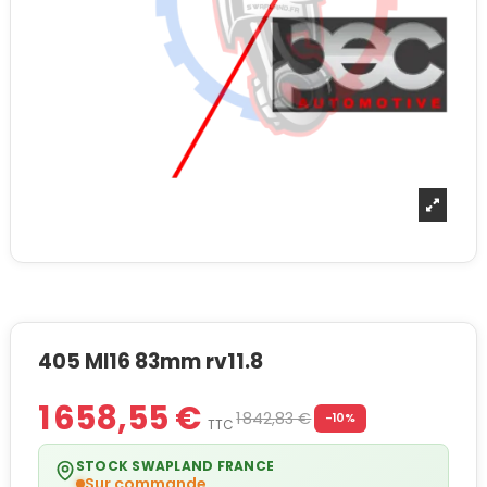
405 MI16 83mm rv11.8
1 658,55 €
1 842,83 €
-10%
TTC
STOCK SWAPLAND FRANCE
Sur commande