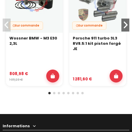
Sur commande
Sur commande
Wossner BMW - M3 E30
Porsche 911 turbo 3L3
2,3L
RV8.5:1 kit piston forgé
JE
808,98 €
1 281,60 €
1 011,23 €
Informations