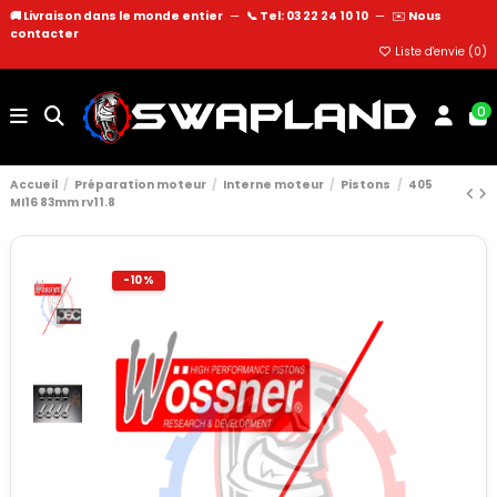
🚚 Livraison dans le monde entier
—
📞 Tel: 03 22 24 10 10
—
✉️
Nous
contacter
Liste d'envie (
0
)
0
Accueil
Préparation moteur
Interne moteur
Pistons
405
MI16 83mm rv11.8
-10%