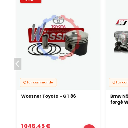
-20%
Sur commande
Sur c
Wossner Toyota - GT 86
Bmw N54
forgé 
1 046,45 €