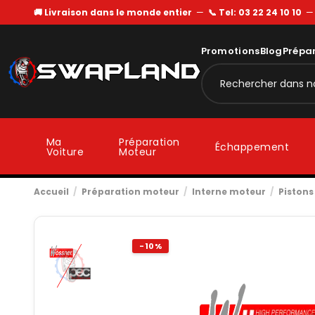
🚚 Livraison dans le monde entier
—
📞 Tel: 03 22 24 10 10
Promotions
Blog
Prépa
Ma
Préparation
Échappement
Voiture
Moteur
Accueil
Préparation moteur
Interne moteur
Pistons
-10%