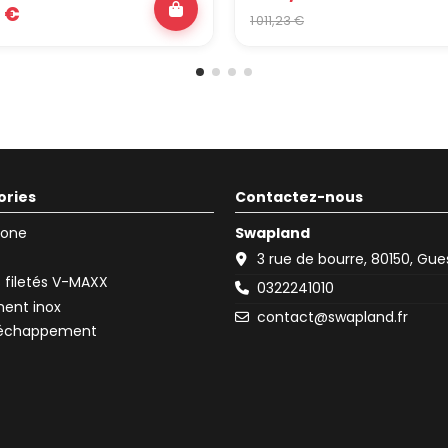
 €
1 011,23 €
ories
Contactez-nous
icone
Swapland
3 rue de bourre, 80150, Gu
filetés V-MAXX
0322241010
ent inox
contact@swapland.fr
d'échappement