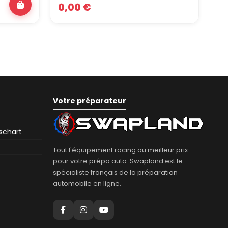
0,00 €
1 
Votre préparateur
eschart
Tout l'équipement racing au meilleur prix
pour votre prépa auto. Swapland est le
spécialiste français de la préparation
automobile en ligne.