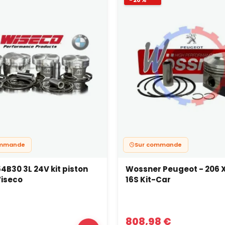
-20%
ommande
Sur commande
B30 3L 24V kit piston
Wossner Peugeot - 206 X
Wiseco
16S Kit-Car
808,98 €