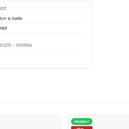
EOT
ston & bielle
NER
2D200 - G0066A
PROMO !