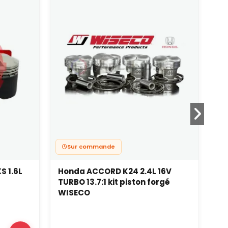
Sur commande
S 1.6L
Honda ACCORD K24 2.4L 16V
Bm
TURBO 13.7:1 kit piston forgé
TU
WISECO
bi