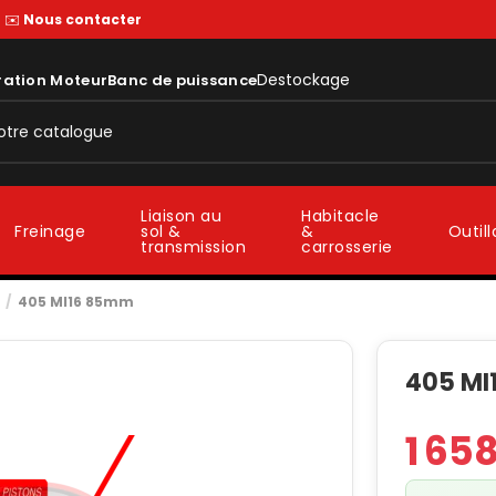
—
✉️
Nous contacter
Destockage
ration Moteur
Banc de puissance
Liaison au
Habitacle
sol &
&
Freinage
Outil
transmission
carrosserie
405 MI16 85mm
405 MI
1 65