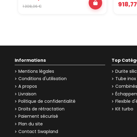
918,77
1 308,06 €
Informations
Top Catég
Mentions légales
Durite sil
Conditions d'utilisation
Tube inox
A propos
Combinés 
Livraison
Échappem
Politique de confidentialité
Flexible 
Droits de rétractation
Kit turbo
Paiement sécurisé
Plan du site
Contact Swapland