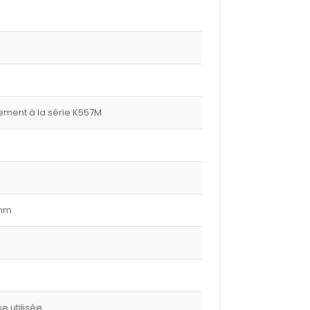
ment à la série K557M
 mm
 utilisée