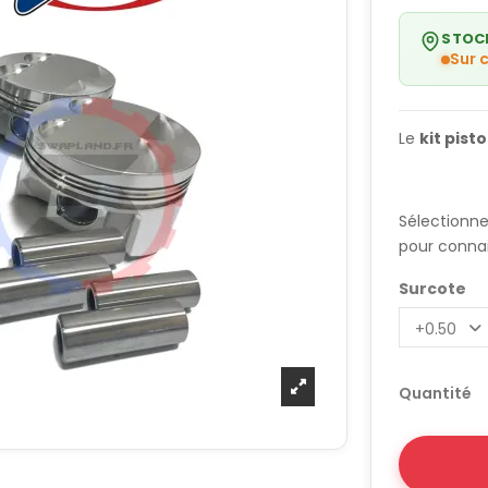
STOC
Sur
Le
kit pist
Sélectionn
pour connait
Surcote
Quantité