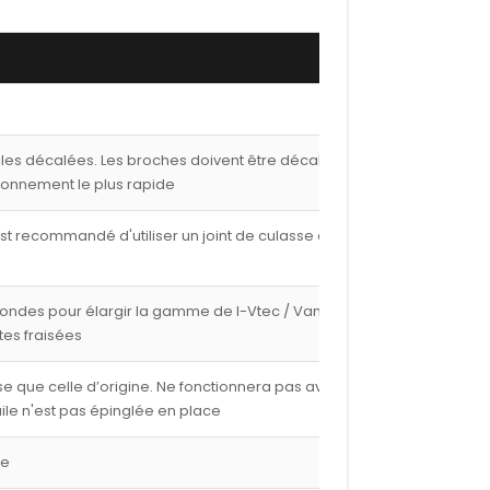
lles décalées. Les broches doivent être décalées de
ionnement le plus rapide
est recommandé d'utiliser un joint de culasse de 1,00
fondes pour élargir la gamme de I-Vtec / Vanos avec
tes fraisées
e que celle d’origine. Ne fonctionnera pas avec les
ile n'est pas épinglée en place
ge