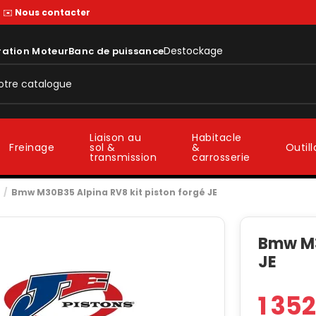
—
✉️
Nous contacter
Destockage
ration Moteur
Banc de puissance
Liaison au
Habitacle
sol &
&
Freinage
Outil
transmission
carrosserie
Bmw M30B35 Alpina RV8 kit piston forgé JE
Bmw M3
JE
1 35