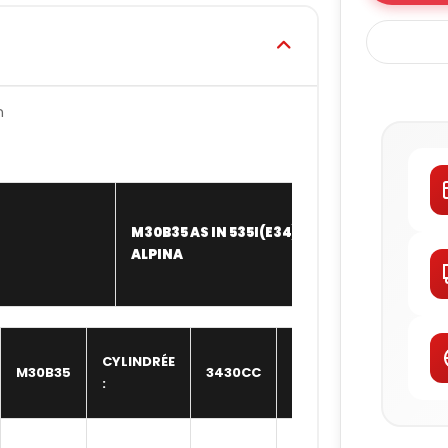
n
M30B35 AS IN 535I(E34)
JE
ALPINA
NBR
CYLINDRÉE
M30B35
3430CC
SOUPAPE
12,00
:
:
Hauteur