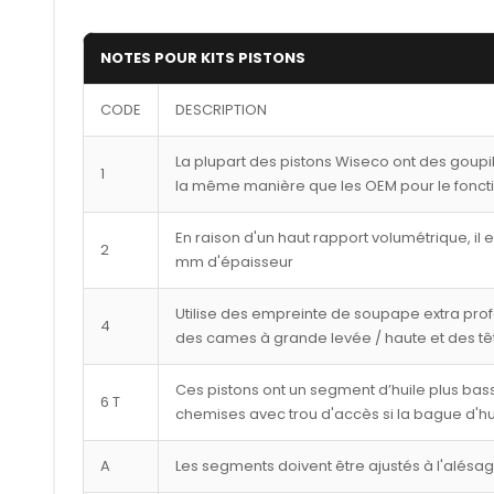
NOTES POUR KITS PISTONS
CODE
DESCRIPTION
La plupart des pistons Wiseco ont des goupi
1
la même manière que les OEM pour le fonct
En raison d'un haut rapport volumétrique, il 
2
mm d'épaisseur
Utilise des empreinte de soupape extra pro
4
des cames à grande levée / haute et des tê
Ces pistons ont un segment d’huile plus bass
6 T
chemises avec trou d'accès si la bague d'hu
A
Les segments doivent être ajustés à l'alésa