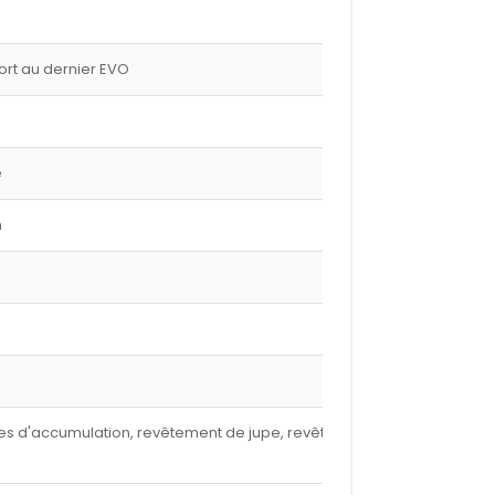
port au dernier EVO
e
m
nures d'accumulation, revêtement de jupe, revêtement