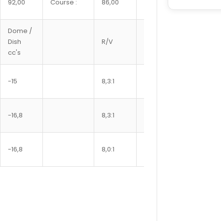
92,00
Course :
86,00
217,50
bloc :
Dome /
Ref
Dish
R/V
axe
Segment
cc's
#
JG1001-
-15
8,3:1
22
3642
JG1001-
-16,8
8,3:1
22
3681
JG1001-
-16,8
8,0:1
22
3701