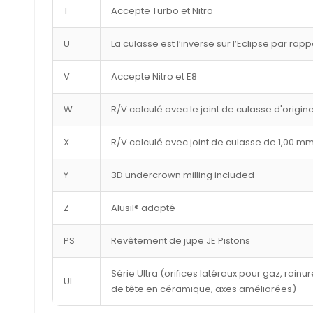
T
Accepte Turbo et Nitro
U
La culasse est l’inverse sur l’Eclipse par rap
V
Accepte Nitro et E8
W
R/V calculé avec le joint de culasse d'origin
X
R/V calculé avec joint de culasse de 1,00 m
Y
3D undercrown milling included
Z
Alusil® adapté
PS
Revêtement de jupe JE Pistons
Série Ultra (orifices latéraux pour gaz, rai
UL
de tête en céramique, axes améliorées)