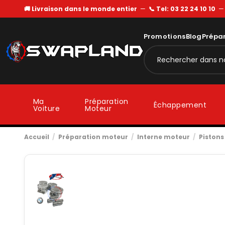
🚚 Livraison dans le monde entier
—
📞 Tel: 03 22 24 10 10
Promotions
Blog
Prépa
Ma
Préparation
Échappement
Voiture
Moteur
Accueil
Préparation moteur
Interne moteur
Pistons