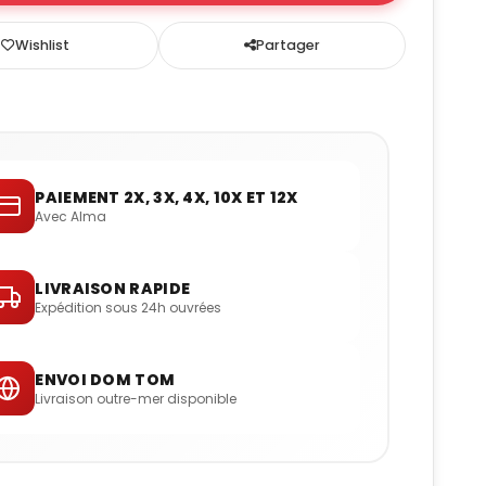
Wishlist
Partager
PAIEMENT 2X, 3X, 4X, 10X ET 12X
Avec Alma
LIVRAISON RAPIDE
Expédition sous 24h ouvrées
ENVOI DOM TOM
Livraison outre-mer disponible
R/V
7,4:1
Volume