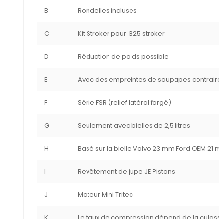
B
Rondelles incluses
C
Kit Stroker pour B25 stroker
D
Réduction de poids possible
E
Avec des empreintes de soupapes contraire
F
Série FSR (relief latéral forgé)
G
Seulement avec bielles de 2,5 litres
H
Basé sur la bielle Volvo 23 mm Ford OEM 21
I
Revêtement de jupe JE Pistons
J
Moteur Mini Tritec
K
Le taux de compression dépend de la culasse