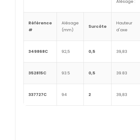
Alésage :
Référence
Alésage
Hauteur
Surcôte
#
(mm)
d'axe
349868C
92,5
0,5
39,83
352815C
93.5
0,5
39.83
337727C
94
2
39,83