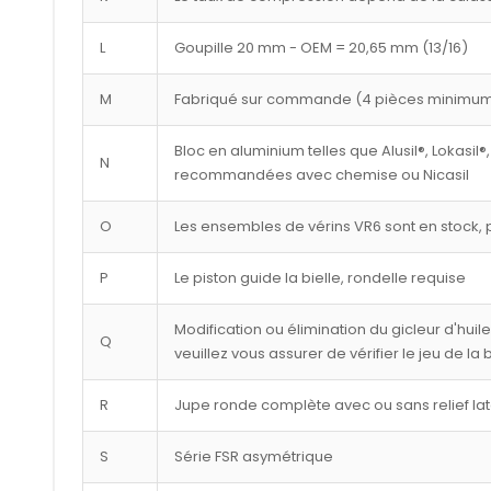
L
Goupille 20 mm - OEM = 20,65 mm (13/16)
M
Fabriqué sur commande (4 pièces minimu
Bloc en aluminium telles que Alusil®, Lokasil®,
N
recommandées avec chemise ou Nicasil
O
Les ensembles de vérins VR6 sont en stock, p
P
Le piston guide la bielle, rondelle requise
Modification ou élimination du gicleur d'huil
Q
veuillez vous assurer de vérifier le jeu de la
R
Jupe ronde complète avec ou sans relief lat
S
Série FSR asymétrique