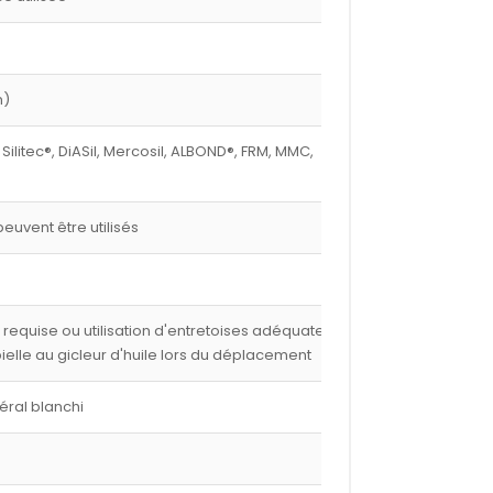
m)
 Silitec®, DiASil, Mercosil, ALBOND®, FRM, MMC,
euvent être utilisés
e requise ou utilisation d'entretoises adéquates,
 bielle au gicleur d'huile lors du déplacement
éral blanchi