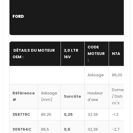
FORD
CODE
DÉTAILS DU MOTEUR
2,0 LTR
MOTEUR
N7A
OEM :
16V
:
Alésage :
86,00
Dome
Référence
Alésage
Hauteur
Surcôte
/ Dish
#
(mm)
d'axe
cc's
358778C
86.25
0,25
32.36
-1.2
309764C
86,5
0,5
32,36
-2,7