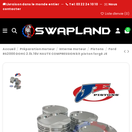
🚚 Livraison dans le monde entier
—
📞 Tel: 03 22 24 10 10
—
✉️
Nous
contacter
Liste d'envie (
0
)
0
Accueil
Préparation moteur
Interne moteur
Pistons
Ford
RS2000 DOHC 2.0L 16V HAUTE COMPRESSION kit piston forgé JE