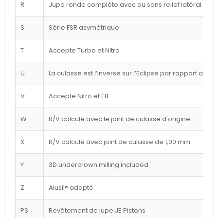
R
Jupe ronde complète avec ou sans relief latéral blan
S
Série FSR asymétrique
T
Accepte Turbo et Nitro
U
La culasse est l’inverse sur l’Eclipse par rapport au d
V
Accepte Nitro et E8
W
R/V calculé avec le joint de culasse d'origine
X
R/V calculé avec joint de culasse de 1,00 mm
Y
3D undercrown milling included
Z
Alusil® adapté
PS
Revêtement de jupe JE Pistons