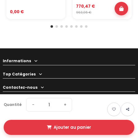
770,47 €
0,00 €
963,08 €
Informations
Top Catégories
Contactez-nous
Votre préparateur
−
+
Quantité
Ajouter au panier
© 2026 Swapland - Tous droits réservés • Made by
New Keys