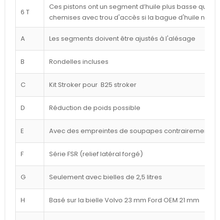
Ces pistons ont un segment d’huile plus basse que cel
6 T
chemises avec trou d'accès si la bague d'huile n'est
A
Les segments doivent être ajustés à l'alésage
B
Rondelles incluses
C
Kit Stroker pour B25 stroker
D
Réduction de poids possible
E
Avec des empreintes de soupapes contrairement à l
F
Série FSR (relief latéral forgé)
G
Seulement avec bielles de 2,5 litres
H
Basé sur la bielle Volvo 23 mm Ford OEM 21 mm