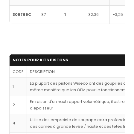
309766C
87
1
32,36
-3,25
NOTES POUR KITS PISTONS
CODE
DESCRIPTION
La plupart des pistons Wiseco ont des goupilles déca
1
même manière que les OEM pour le fonctionnement l
En raison d'un haut rapport volumétrique, il est reco
2
d'épaisseur
Utilise des empreinte de soupape extra profondes p
4
des cames à grande levée / haute et des têtes frais