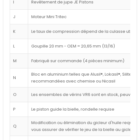
I
Revêtement de jupe JE Pistons
J
Moteur Mini Tritec
K
Le taux de compression dépend de la culasse utilisé
L
Goupille 20 mm - OEM = 20,65 mm (13/16)
M
Fabriqué sur commande (4 pièces minimum)
Bloc en aluminium telles que Alusil®, Lokasil®, Silitec®
N
recommandées avec chemise ou Nicasil
O
Les ensembles de vérins VR6 sont en stock, peuvent êt
P
Le piston guide la bielle, rondelle requise
Modification ou élimination du gicleur d'huile requise 
Q
vous assurer de vérifier le jeu de la bielle au gicleur