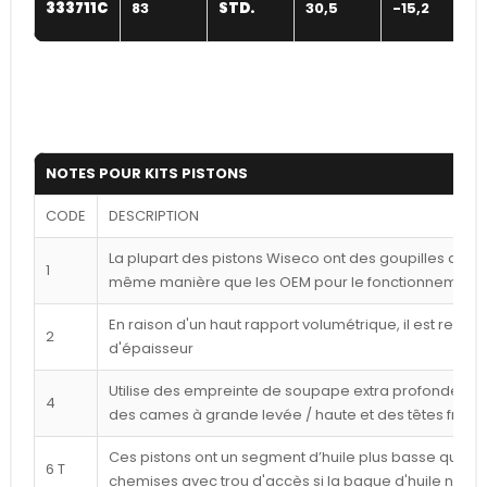
333711C
83
STD.
30,5
-15,2
0
NOTES POUR KITS PISTONS
CODE
DESCRIPTION
La plupart des pistons Wiseco ont des goupilles déca
1
même manière que les OEM pour le fonctionnement l
En raison d'un haut rapport volumétrique, il est reco
2
d'épaisseur
Utilise des empreinte de soupape extra profondes p
4
des cames à grande levée / haute et des têtes frais
Ces pistons ont un segment d’huile plus basse que cel
6 T
chemises avec trou d'accès si la bague d'huile n'est