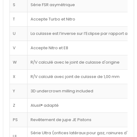
S
Série FSR asymétrique
T
Accepte Turbo et Nitro
U
La culasse est l’inverse sur l’Eclipse par rapport au d
V
Accepte Nitro et E8
W
R/V calculé avec le joint de culasse d'origine
X
R/V calculé avec joint de culasse de 1,00 mm
Y
3D undercrown milling included
Z
Alusil® adapté
PS
Revêtement de jupe JE Pistons
Série Ultra (orifices latéraux pour gaz, rainures d'a
UL