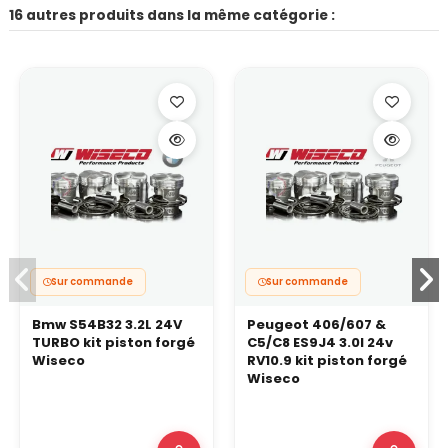
16 autres produits dans la même catégorie :
Sur commande
Sur commande
Bmw S54B32 3.2L 24V
Peugeot 406/607 &
TURBO kit piston forgé
C5/C8 ES9J4 3.0l 24v
Wiseco
RV10.9 kit piston forgé
Wiseco