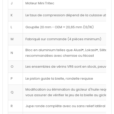
J
Moteur Mini Tritec
K
Le taux de compression dépend de la culasse utilisé
L
Goupille 20 mm - OEM = 20,65 mm (13/16)
M
Fabriqué sur commande (4 pièces minimum)
Bloc en aluminium telles que Alusil®, Lokasil®, Silitec®
N
recommandées avec chemise ou Nicasil
O
Les ensembles de vérins VR6 sont en stock, peuvent êt
P
Le piston guide la bielle, rondelle requise
Modification ou élimination du gicleur d'huile requise 
Q
vous assurer de vérifier le jeu de la bielle au gicleur
R
Jupe ronde complète avec ou sans relief latéral blan