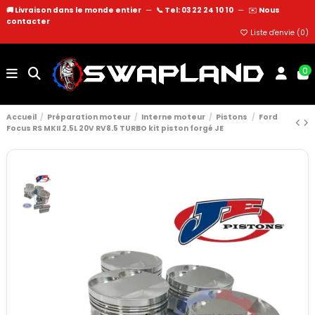
🚚 Livraison dans le monde entier
—
📞 Tel: 03 22 24 10 10
—
✉️
Nous
contacter
Liste d'envie (
0
)
0
Accueil
Préparation moteur
Interne moteur
Pistons
Ford
Focus RS MKII 2.5L 20V RV8.5 TURBO kit piston forgé JE