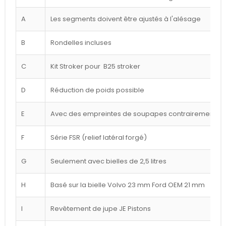
A
Les segments doivent être ajustés à l'alésage
B
Rondelles incluses
C
Kit Stroker pour B25 stroker
D
Réduction de poids possible
E
Avec des empreintes de soupapes contrairement à l
F
Série FSR (relief latéral forgé)
G
Seulement avec bielles de 2,5 litres
H
Basé sur la bielle Volvo 23 mm Ford OEM 21 mm
I
Revêtement de jupe JE Pistons