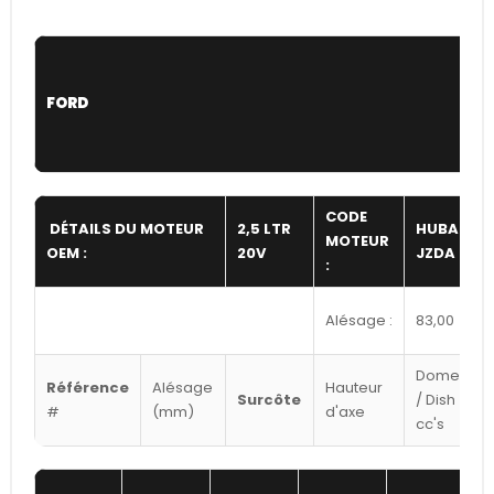
FORD
CODE
DÉTAILS DU MOTEUR
2,5 LTR
HUBA /
MOTEUR
OEM :
20V
JZDA
:
Alésage :
83,00
Dome
Référence
Alésage
Hauteur
Surcôte
/ Dish
#
(mm)
d'axe
cc's