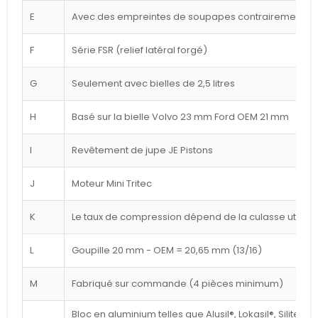
E
Avec des empreintes de soupapes contrairement à l
F
Série FSR (relief latéral forgé)
G
Seulement avec bielles de 2,5 litres
H
Basé sur la bielle Volvo 23 mm Ford OEM 21 mm
I
Revêtement de jupe JE Pistons
J
Moteur Mini Tritec
K
Le taux de compression dépend de la culasse utilisé
L
Goupille 20 mm - OEM = 20,65 mm (13/16)
M
Fabriqué sur commande (4 pièces minimum)
Bloc en aluminium telles que Alusil®, Lokasil®, Silitec®