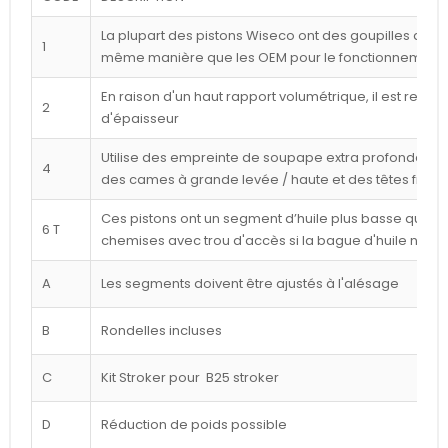
La plupart des pistons Wiseco ont des goupilles déca
1
même manière que les OEM pour le fonctionnement l
En raison d'un haut rapport volumétrique, il est reco
2
d'épaisseur
Utilise des empreinte de soupape extra profondes p
4
des cames à grande levée / haute et des têtes frais
Ces pistons ont un segment d’huile plus basse que ce
6 T
chemises avec trou d'accès si la bague d'huile n'est
A
Les segments doivent être ajustés à l'alésage
B
Rondelles incluses
C
Kit Stroker pour B25 stroker
D
Réduction de poids possible