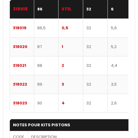
318018
86
STD.
32
6
318019
86,5
0,5
32
5,6
318020
87
1
32
5,2
318021
88
2
32
4,4
318022
89
3
32
3,5
318023
90
4
32
2,6
NOTES POUR KITS PISTONS
CODE
DESCRIPTION