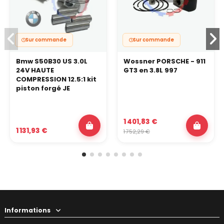
Sur commande
Sur commande
Bmw S50B30 US 3.0L
Wossner PORSCHE - 911
24V HAUTE
GT3 en 3.8L 997
COMPRESSION 12.5:1 kit
piston forgé JE
1 401,83 €
1 131,93 €
1 752,29 €
Informations