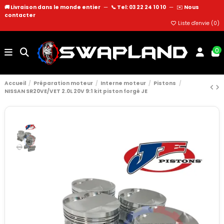
🚚 Livraison dans le monde entier
—
📞 Tel: 03 22 24 10 10
—
✉️
Nous
contacter
Liste d'envie (
0
)
0
Accueil
Préparation moteur
Interne moteur
Pistons
NISSAN SR20VE/VET 2.0L 20V 9:1 kit piston forgé JE