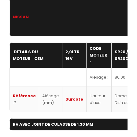
NISSAN
CODE
DÉTAILS DU
2,0LTR
SR20 /
MOTEUR
MOTEUR OEM :
16V
SR20DET
:
Alésage :
86,00
Référence
Alésage
Hauteur
Dome /
Surcôte
#
(mm)
d'axe
Dish cc's
RV AVEC JOINT DE CULASSE DE 1,30 MM