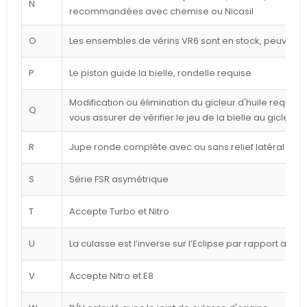
N
recommandées avec chemise ou Nicasil
O
Les ensembles de vérins VR6 sont en stock, peuvent êt
P
Le piston guide la bielle, rondelle requise
Modification ou élimination du gicleur d'huile requise 
Q
vous assurer de vérifier le jeu de la bielle au gicleur
R
Jupe ronde complète avec ou sans relief latéral blan
S
Série FSR asymétrique
T
Accepte Turbo et Nitro
U
La culasse est l’inverse sur l’Eclipse par rapport au d
V
Accepte Nitro et E8