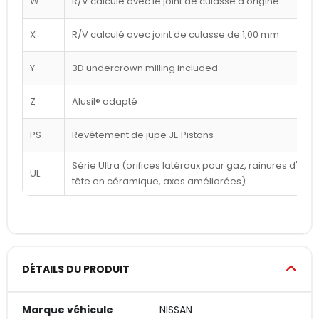
W
R/V calculé avec le joint de culasse d'origine
X
R/V calculé avec joint de culasse de 1,00 mm
Y
3D undercrown milling included
Z
Alusil® adapté
PS
Revêtement de jupe JE Pistons
Série Ultra (orifices latéraux pour gaz, rainures d'a
UL
tête en céramique, axes améliorées)
DÉTAILS DU PRODUIT
Marque véhicule
NISSAN