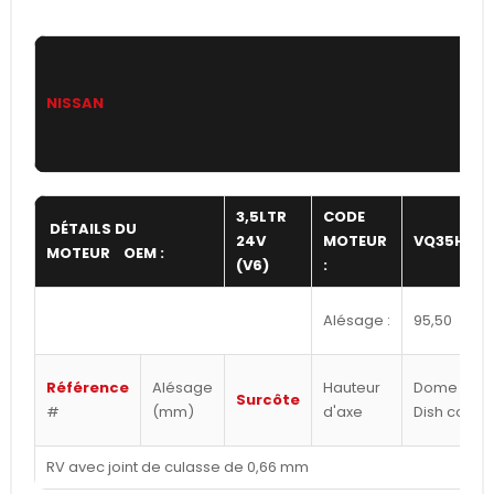
NISSAN
3,5LTR
CODE
DÉTAILS DU
24V
MOTEUR
VQ35HR
MOTEUR OEM :
(V6)
:
Alésage :
95,50
Référence
Alésage
Hauteur
Dome /
Surcôte
#
(mm)
d'axe
Dish cc's
RV avec joint de culasse de 0,66 mm