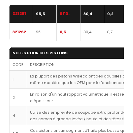
321261
95,5
STD.
30,4
9,2
321262
96
0,5
30,4
8,7
NOTES POUR KITS PISTONS
CODE
DESCRIPTION
La plupart des pistons Wiseco ont des goupilles déca
1
même manière que les OEM pour le fonctionnement l
En raison d'un haut rapport volumétrique, il est reco
2
d'épaisseur
Utilise des empreinte de soupape extra profondes p
4
des cames à grande levée / haute et des têtes frais
Ces pistons ont un segment d’huile plus basse que ce