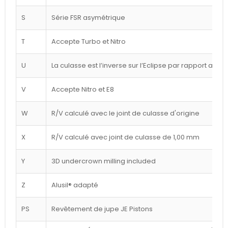
S
Série FSR asymétrique
T
Accepte Turbo et Nitro
U
La culasse est l’inverse sur l’Eclipse par rapport au d
V
Accepte Nitro et E8
W
R/V calculé avec le joint de culasse d'origine
X
R/V calculé avec joint de culasse de 1,00 mm
Y
3D undercrown milling included
Z
Alusil® adapté
PS
Revêtement de jupe JE Pistons