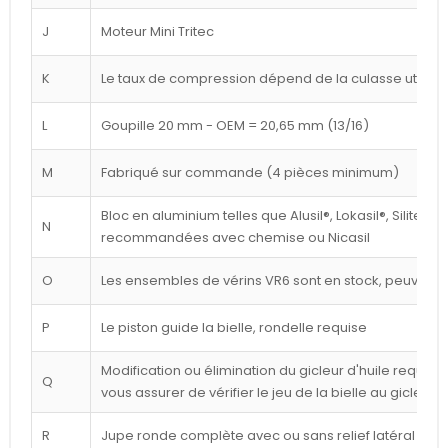
J
Moteur Mini Tritec
K
Le taux de compression dépend de la culasse utilisé
L
Goupille 20 mm - OEM = 20,65 mm (13/16)
M
Fabriqué sur commande (4 pièces minimum)
Bloc en aluminium telles que Alusil®, Lokasil®, Silitec®
N
recommandées avec chemise ou Nicasil
O
Les ensembles de vérins VR6 sont en stock, peuvent êt
P
Le piston guide la bielle, rondelle requise
Modification ou élimination du gicleur d'huile requise 
Q
vous assurer de vérifier le jeu de la bielle au gicleur
R
Jupe ronde complète avec ou sans relief latéral blan