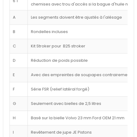
6 T
chemises avec trou d'accès si la bague d'huile n'est
A
Les segments doivent être ajustés à l'alésage
B
Rondelles incluses
C
Kit Stroker pour B25 stroker
D
Réduction de poids possible
E
Avec des empreintes de soupapes contrairement à l
F
Série FSR (relief latéral forgé)
G
Seulement avec bielles de 2,5 litres
H
Basé sur la bielle Volvo 23 mm Ford OEM 21 mm
I
Revêtement de jupe JE Pistons