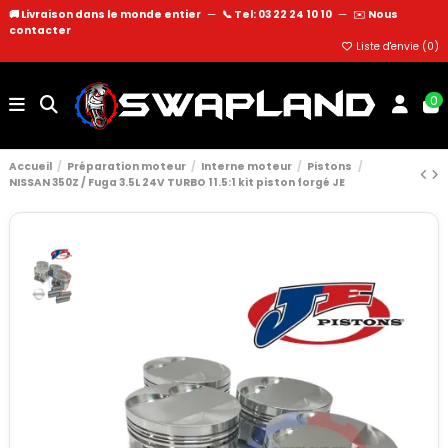
🚚 Livraison dans le monde entier
—
📞 Tel: 03 22 24 10 10
—
✉️
Nous
contacter
Liste d'envie (
0
)
0
Accueil
Préparation moteur
Interne moteur
Pistons
NISSAN 350Z / Fuga 3.5L 24V TURBO 11.5:1 kit piston forgé JE