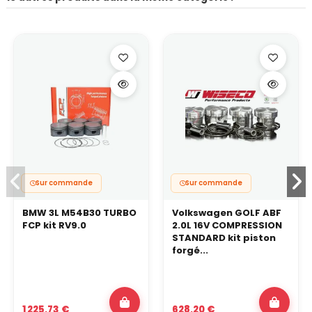
Sur commande
Sur commande
BMW 3L M54B30 TURBO
Volkswagen GOLF ABF
FCP kit RV9.0
2.0L 16V COMPRESSION
STANDARD kit piston
forgé...
1 225,73 €
628,20 €