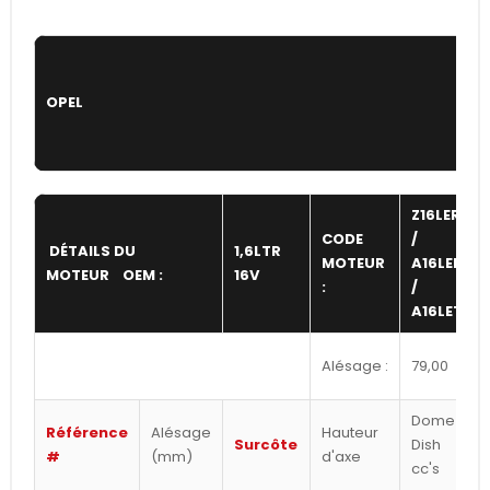
OPEL
Z16LER
CODE
/
DÉTAILS DU
1,6LTR
MOTEUR
A16LER
MOTEUR OEM :
16V
:
/
A16LET
Alésage :
79,00
Dome /
Référence
Alésage
Hauteur
Surcôte
Dish
#
(mm)
d'axe
cc's