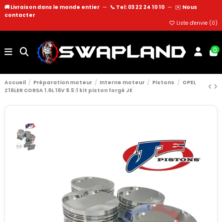
🚚 Livraison dans le monde entier
—
📞 Tel: 03 22 24 10 10
—
✉️
Nous
contacter
Liste d'envie (
0
)
0
Accueil
Préparation moteur
Interne moteur
Pistons
OPEL
Z16LER CORSA 1.6L 16V 8.5:1 kit piston forgé JE