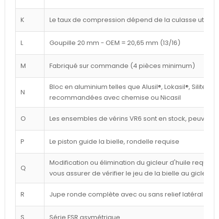
K
Le taux de compression dépend de la culasse utilisé
L
Goupille 20 mm - OEM = 20,65 mm (13/16)
M
Fabriqué sur commande (4 pièces minimum)
Bloc en aluminium telles que Alusil®, Lokasil®, Silitec®
N
recommandées avec chemise ou Nicasil
O
Les ensembles de vérins VR6 sont en stock, peuvent êt
P
Le piston guide la bielle, rondelle requise
Modification ou élimination du gicleur d'huile requise 
Q
vous assurer de vérifier le jeu de la bielle au gicleur
R
Jupe ronde complète avec ou sans relief latéral blan
S
Série FSR asymétrique