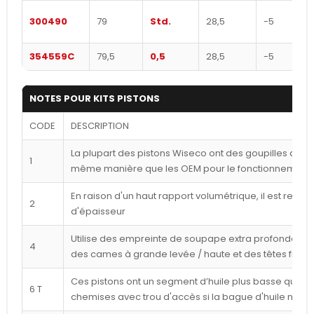
300490
79
Std.
28,5
-5
354559C
79,5
0,5
28,5
-5
NOTES POUR KITS PISTONS
CODE
DESCRIPTION
La plupart des pistons Wiseco ont des goupilles déca
1
même manière que les OEM pour le fonctionnement l
En raison d'un haut rapport volumétrique, il est reco
2
d'épaisseur
Utilise des empreinte de soupape extra profondes p
4
des cames à grande levée / haute et des têtes frais
Ces pistons ont un segment d’huile plus basse que ce
6 T
chemises avec trou d'accès si la bague d'huile n'est