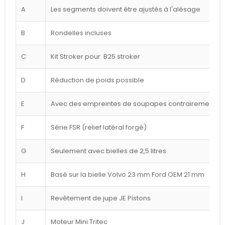
A
Les segments doivent être ajustés à l'alésage
B
Rondelles incluses
C
Kit Stroker pour B25 stroker
D
Réduction de poids possible
E
Avec des empreintes de soupapes contrairement à l
F
Série FSR (relief latéral forgé)
G
Seulement avec bielles de 2,5 litres
H
Basé sur la bielle Volvo 23 mm Ford OEM 21 mm
I
Revêtement de jupe JE Pistons
J
Moteur Mini Tritec