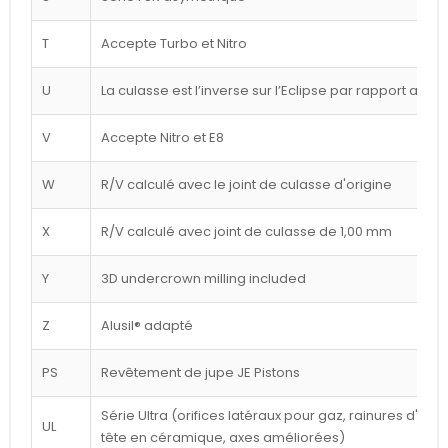
T
Accepte Turbo et Nitro
U
La culasse est l’inverse sur l’Eclipse par rapport au d
V
Accepte Nitro et E8
W
R/V calculé avec le joint de culasse d'origine
X
R/V calculé avec joint de culasse de 1,00 mm
Y
3D undercrown milling included
Z
Alusil® adapté
PS
Revêtement de jupe JE Pistons
Série Ultra (orifices latéraux pour gaz, rainures d'a
UL
tête en céramique, axes améliorées)