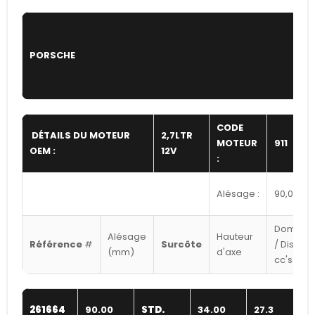
PORSCHE
CODE
DÉTAILS DU MOTEUR
2,7LTR
MOTEUR
911
OEM :
12V
:
Alésage :
90,00
Dome
Alésage
Hauteur
Référence
#
Surcôte
/ Dish
(mm)
d'axe
cc's
261664
90.00
STD.
34.00
27.3