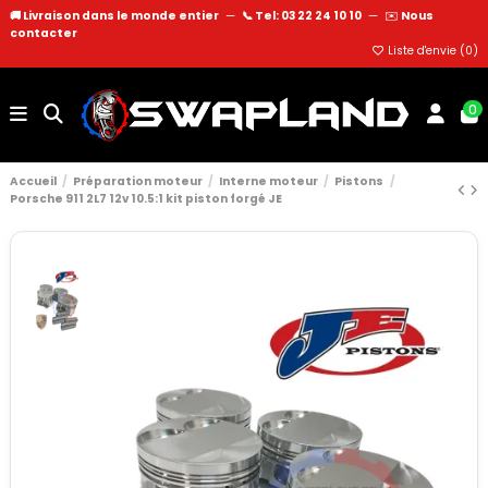
🚚 Livraison dans le monde entier
—
📞 Tel: 03 22 24 10 10
—
✉️
Nous
contacter
Liste d'envie (
0
)
0
Accueil
Préparation moteur
Interne moteur
Pistons
Porsche 911 2L7 12v 10.5:1 kit piston forgé JE