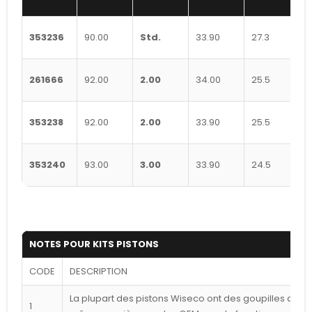
353236
90.00
Std.
33.90
27.3
261666
92.00
2.00
34.00
25.5
353238
92.00
2.00
33.90
25.5
353240
93.00
3.00
33.90
24.5
NOTES POUR KITS PISTONS
CODE
DESCRIPTION
La plupart des pistons Wiseco ont des goupilles déca
1