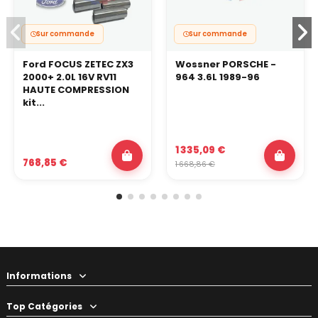
Sur commande
Sur commande
Ford FOCUS ZETEC ZX3
Wossner PORSCHE -
2000+ 2.0L 16V RV11
964 3.6L 1989-96
HAUTE COMPRESSION
kit...
1 335,09 €
768,85 €
1 668,86 €
Informations
Top Catégories