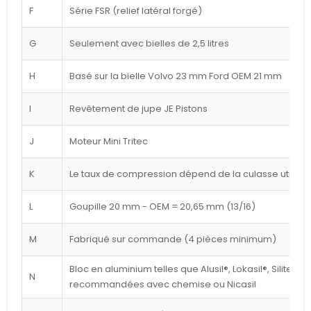
F
Série FSR (relief latéral forgé)
G
Seulement avec bielles de 2,5 litres
H
Basé sur la bielle Volvo 23 mm Ford OEM 21 mm
I
Revêtement de jupe JE Pistons
J
Moteur Mini Tritec
K
Le taux de compression dépend de la culasse utilisé
L
Goupille 20 mm - OEM = 20,65 mm (13/16)
M
Fabriqué sur commande (4 pièces minimum)
Bloc en aluminium telles que Alusil®, Lokasil®, Silitec®
N
recommandées avec chemise ou Nicasil