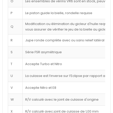
O
Les ensembles de vérins VR6 sont en stock, peuvent êt
P
Le piston guide la bielle, rondelle requise
Modification ou élimination du gicleur d'huile requise 
Q
vous assurer de vérifier le jeu de la bielle au gicleur
R
Jupe ronde complète avec ou sans relief latéral blan
S
Série FSR asymétrique
T
Accepte Turbo et Nitro
U
La culasse est l’inverse sur l’Eclipse par rapport au d
V
Accepte Nitro et E8
W
R/V calculé avec le joint de culasse d'origine
X
R/V calculé avec joint de culasse de 1,00 mm