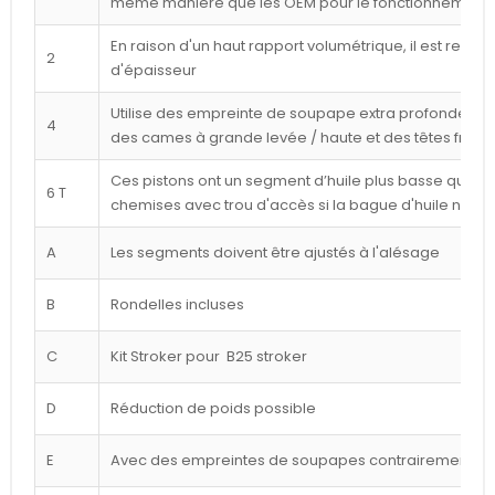
même manière que les OEM pour le fonctionnement l
En raison d'un haut rapport volumétrique, il est reco
2
d'épaisseur
Utilise des empreinte de soupape extra profondes p
4
des cames à grande levée / haute et des têtes frais
Ces pistons ont un segment d’huile plus basse que cel
6 T
chemises avec trou d'accès si la bague d'huile n'est
A
Les segments doivent être ajustés à l'alésage
B
Rondelles incluses
C
Kit Stroker pour B25 stroker
D
Réduction de poids possible
E
Avec des empreintes de soupapes contrairement à l