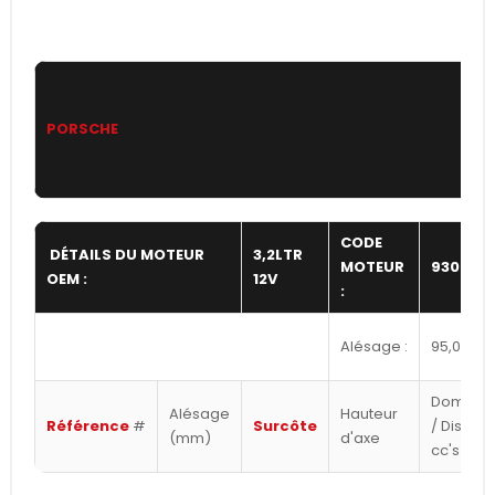
PORSCHE
CODE
DÉTAILS DU MOTEUR
3,2LTR
MOTEUR
930
OEM :
12V
:
Alésage :
95,00
Dome
Alésage
Hauteur
Référence
#
Surcôte
/ Dish
(mm)
d'axe
cc's