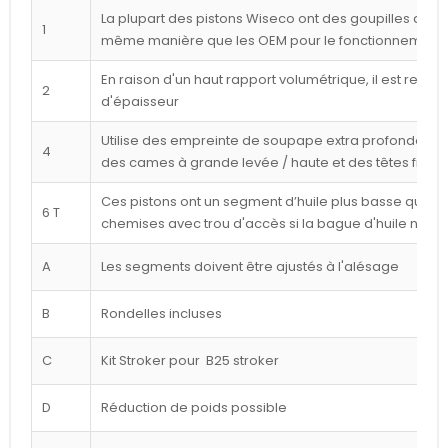
La plupart des pistons Wiseco ont des goupilles déca
1
même manière que les OEM pour le fonctionnement l
En raison d'un haut rapport volumétrique, il est reco
2
d'épaisseur
Utilise des empreinte de soupape extra profondes p
4
des cames à grande levée / haute et des têtes frais
Ces pistons ont un segment d’huile plus basse que ce
6 T
chemises avec trou d'accès si la bague d'huile n'est
A
Les segments doivent être ajustés à l'alésage
B
Rondelles incluses
C
Kit Stroker pour B25 stroker
D
Réduction de poids possible