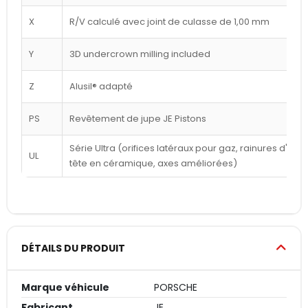
X
R/V calculé avec joint de culasse de 1,00 mm
Y
3D undercrown milling included
Z
Alusil® adapté
PS
Revêtement de jupe JE Pistons
Série Ultra (orifices latéraux pour gaz, rainures d'a
UL
tête en céramique, axes améliorées)
DÉTAILS DU PRODUIT
Marque véhicule
PORSCHE
Fabricant
JE