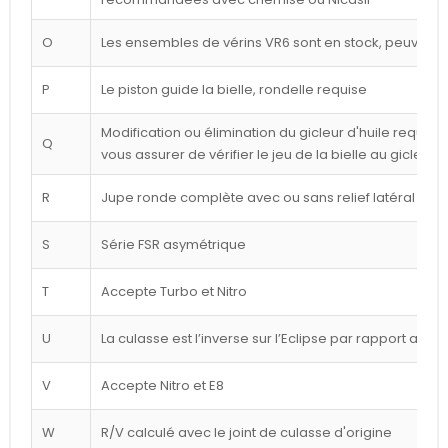
O
Les ensembles de vérins VR6 sont en stock, peuvent êt
P
Le piston guide la bielle, rondelle requise
Modification ou élimination du gicleur d'huile requise 
Q
vous assurer de vérifier le jeu de la bielle au gicleur
R
Jupe ronde complète avec ou sans relief latéral blan
S
Série FSR asymétrique
T
Accepte Turbo et Nitro
U
La culasse est l’inverse sur l’Eclipse par rapport au d
V
Accepte Nitro et E8
W
R/V calculé avec le joint de culasse d'origine