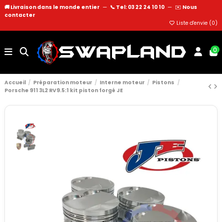
🚚 Livraison dans le monde entier
—
📞 Tel: 03 22 24 10 10
—
✉️
Nous
contacter
Liste d'envie (
0
)
0
Accueil
Préparation moteur
Interne moteur
Pistons
Porsche 911 3L2 RV9.5:1 kit piston forgé JE