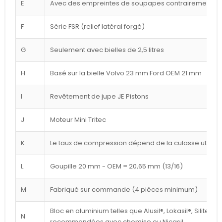
E
Avec des empreintes de soupapes contrairement à l
F
Série FSR (relief latéral forgé)
G
Seulement avec bielles de 2,5 litres
H
Basé sur la bielle Volvo 23 mm Ford OEM 21 mm
I
Revêtement de jupe JE Pistons
J
Moteur Mini Tritec
K
Le taux de compression dépend de la culasse utilisé
L
Goupille 20 mm - OEM = 20,65 mm (13/16)
M
Fabriqué sur commande (4 pièces minimum)
Bloc en aluminium telles que Alusil®, Lokasil®, Silitec®
N
recommandées avec chemise ou Nicasil