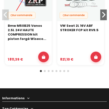
Sur commande
Sur commande
Bmw M50B25 Vanos
VW Seat 2L 16V ABF
2.5L 24V HAUTE
STROKER FCP kit RV9.5
COMPRESSION kit
piston forgé Wiseco...
1 811,39 €
821,10 €
Informations
Top Catégories