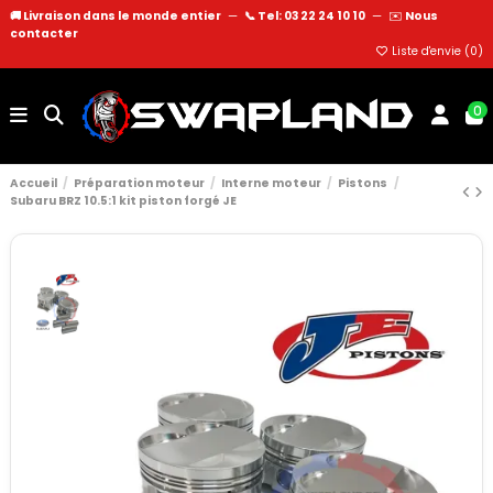
🚚 Livraison dans le monde entier
—
📞 Tel: 03 22 24 10 10
—
✉️
Nous
contacter
Liste d'envie (
0
)
0
Accueil
Préparation moteur
Interne moteur
Pistons
Subaru BRZ 10.5:1 kit piston forgé JE