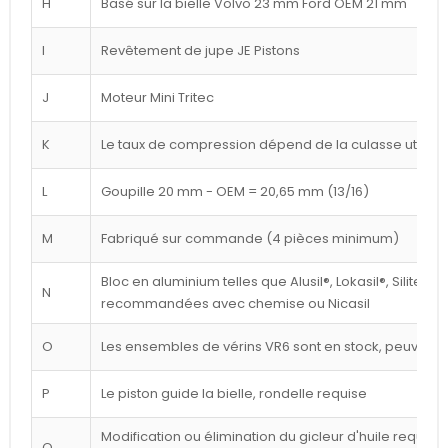
H
Basé sur la bielle Volvo 23 mm Ford OEM 21 mm
I
Revêtement de jupe JE Pistons
J
Moteur Mini Tritec
K
Le taux de compression dépend de la culasse utilisé
L
Goupille 20 mm - OEM = 20,65 mm (13/16)
M
Fabriqué sur commande (4 pièces minimum)
Bloc en aluminium telles que Alusil®, Lokasil®, Silitec®
N
recommandées avec chemise ou Nicasil
O
Les ensembles de vérins VR6 sont en stock, peuvent êt
P
Le piston guide la bielle, rondelle requise
Modification ou élimination du gicleur d'huile requise 
Q