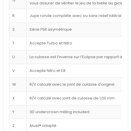
vous assurer de vérifier le jeu de la bielle au gicleur
R
Jupe ronde complète avec ou sans relief latéral blan
S
Série FSR asymétrique
T
Accepte Turbo et Nitro
U
La culasse est l’inverse sur l’Eclipse par rapport au d
V
Accepte Nitro et E8
W
R/V calculé avec le joint de culasse d'origine
X
R/V calculé avec joint de culasse de 1,00 mm
Y
3D undercrown milling included
Z
Alusil® adapté