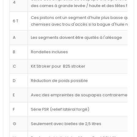
4
des cames à grande levée / haute et des têtes frais
Ces pistons ont un segment d’huile plus basse que ce
6 T
chemises avec trou d'accès si la bague d'huile n'est
A
Les segments doivent être ajustés à l'alésage
B
Rondelles incluses
C
Kit Stroker pour B25 stroker
D
Réduction de poids possible
E
Avec des empreintes de soupapes contrairement à l
F
Série FSR (relief latéral forgé)
G
Seulement avec bielles de 2,5 litres