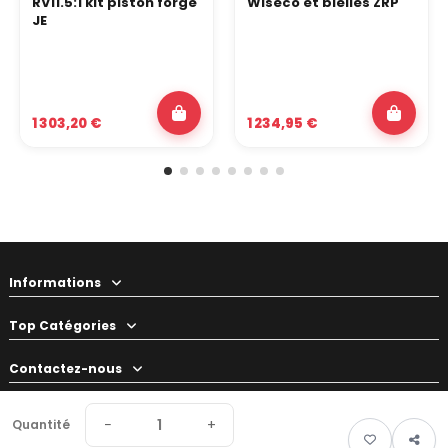
RV11.5:1 kit piston forgé
Wiseco et bielles ZRP
JE
1 303,20 €
1 234,95 €
Informations
Top Catégories
Contactez-nous
Votre préparateur
−
+
Quantité