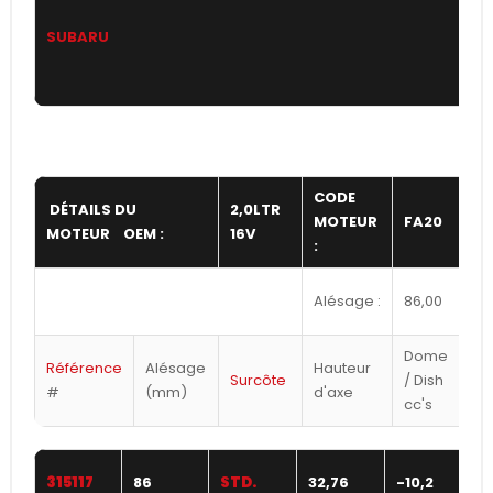
SUBARU
CODE
DÉTAILS DU
2,0LTR
C
MOTEUR
FA20
MOTEUR OEM :
16V
:
:
Alésage :
86,00
C
Dome
Référence
Alésage
Hauteur
Surcôte
/ Dish
#
(mm)
d'axe
cc's
315117
86
STD.
32,76
-10,2