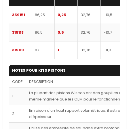
359151
86,25
0,25
32,76
-10,5
315118
86,5
0,5
32,76
-10,7
315119
87
1
32,76
-11,3
NOTES POUR KITS PISTONS
CODE
DESCRIPTION
La plupart des pistons Wiseco ont des goupilles déca
1
même manière que les OEM pour le fonctionnement l
En raison d'un haut rapport volumétrique, il est reco
2
d'épaisseur
Utilise des empreinte de soupape extra profondes p