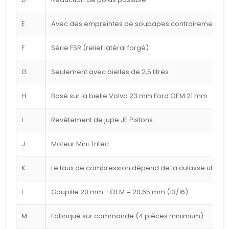
E
Avec des empreintes de soupapes contrairement à l
F
Série FSR (relief latéral forgé)
G
Seulement avec bielles de 2,5 litres
H
Basé sur la bielle Volvo 23 mm Ford OEM 21 mm
I
Revêtement de jupe JE Pistons
J
Moteur Mini Tritec
K
Le taux de compression dépend de la culasse utilisé
L
Goupille 20 mm - OEM = 20,65 mm (13/16)
M
Fabriqué sur commande (4 pièces minimum)