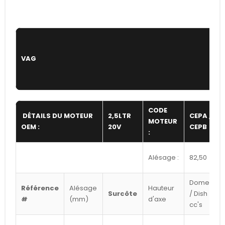
VAG
CODE
DÉTAILS DU MOTEUR
2,5LTR
CEPA /
MOTEUR
OEM :
20V
CEPB
:
Alésage :
82,50
Dome
Référence
Alésage
Hauteur
Surcôte
/ Dish
#
(mm)
d'axe
cc's