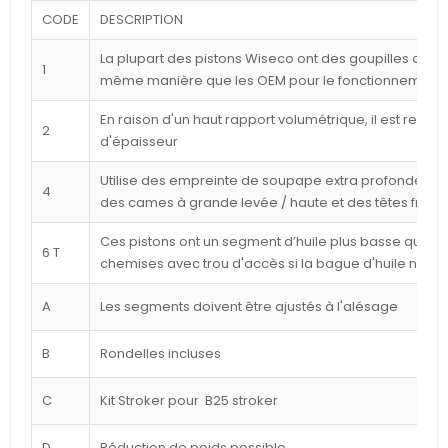
CODE
DESCRIPTION
La plupart des pistons Wiseco ont des goupilles déca
1
même manière que les OEM pour le fonctionnement l
En raison d'un haut rapport volumétrique, il est reco
2
d'épaisseur
Utilise des empreinte de soupape extra profondes p
4
des cames à grande levée / haute et des têtes frais
Ces pistons ont un segment d’huile plus basse que cel
6 T
chemises avec trou d'accès si la bague d'huile n'est
A
Les segments doivent être ajustés à l'alésage
B
Rondelles incluses
C
Kit Stroker pour B25 stroker
D
Réduction de poids possible