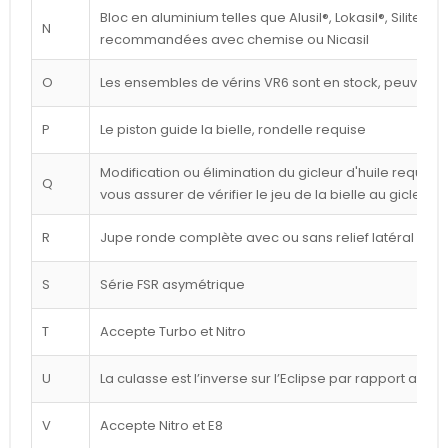
Bloc en aluminium telles que Alusil®, Lokasil®, Silitec®
N
recommandées avec chemise ou Nicasil
O
Les ensembles de vérins VR6 sont en stock, peuvent êt
P
Le piston guide la bielle, rondelle requise
Modification ou élimination du gicleur d'huile requise 
Q
vous assurer de vérifier le jeu de la bielle au gicleur
R
Jupe ronde complète avec ou sans relief latéral blan
S
Série FSR asymétrique
T
Accepte Turbo et Nitro
U
La culasse est l’inverse sur l’Eclipse par rapport au d
V
Accepte Nitro et E8