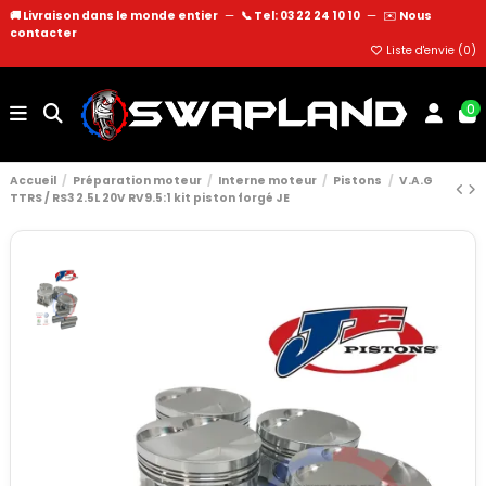
🚚 Livraison dans le monde entier
—
📞 Tel: 03 22 24 10 10
—
✉️
Nous
contacter
Liste d'envie (
0
)
0
Accueil
Préparation moteur
Interne moteur
Pistons
V.A.G
TTRS / RS3 2.5L 20V RV9.5:1 kit piston forgé JE