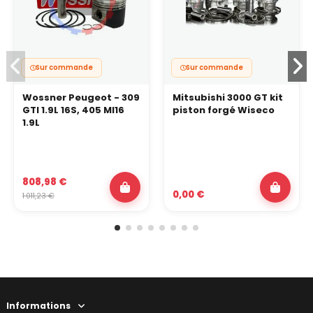
Sur commande
Sur commande
Wossner Peugeot - 309
Mitsubishi 3000 GT kit
GTI 1.9L 16S, 405 MI16
piston forgé Wiseco
1.9L
808,98 €
0,00 €
1 011,23 €
Informations