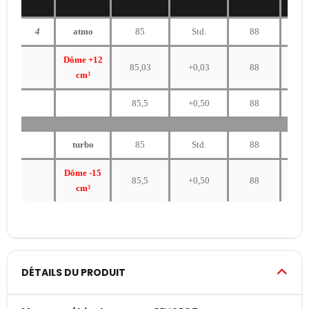
4
atmo
85
Std.
88
Dôme +12
85,03
+0,03
88
cm³
85,5
+0,50
88
turbo
85
Std.
88
Dôme -15
85,5
+0,50
88
cm³
DÉTAILS DU PRODUIT