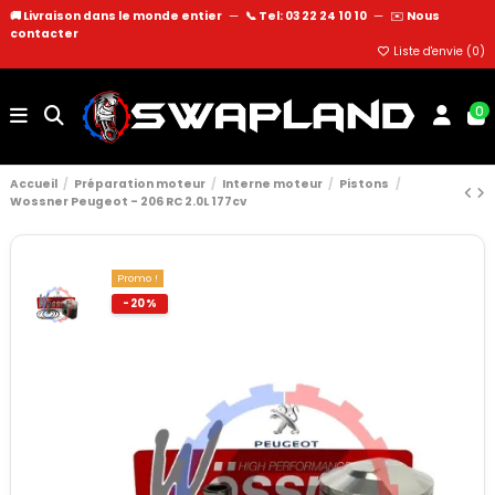
🚚 Livraison dans le monde entier
—
📞 Tel: 03 22 24 10 10
—
✉️
Nous
contacter
Liste d'envie (
0
)
0
Accueil
Préparation moteur
Interne moteur
Pistons
Wossner Peugeot - 206 RC 2.0L 177cv
Promo !
-20%