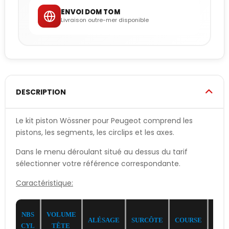
ENVOI DOM TOM
Livraison outre-mer disponible
DESCRIPTION
Le kit piston Wössner pour Peugeot comprend les
pistons, les segments, les circlips et les axes.
Dans le menu déroulant situé au dessus du tarif
sélectionner votre référence correspondante.
Caractéristique:
NBS
VOLUME
ALÉSAGE
SURCÔTE
COURSE
CYL
CYL
TÊTE