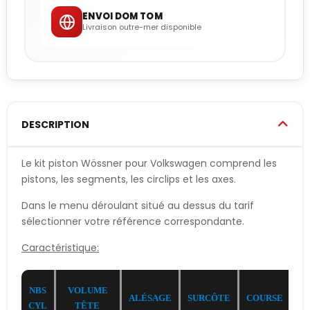
ENVOI DOM TOM
Livraison outre-mer disponible
DESCRIPTION
Le kit piston Wössner pour Volkswagen comprend les
pistons, les segments, les circlips et les axes.
Dans le menu déroulant situé au dessus du tarif
sélectionner votre référence correspondante.
Caractéristique:
NBS
VOLUME
ALÉSAGE
SURCÔTE
COURSE
C
CYL
TÊTE