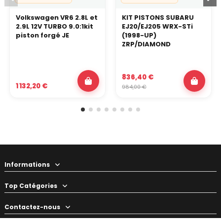
Volkswagen VR6 2.8L et
KIT PISTONS SUBARU
2.9L 12V TURBO 9.0:1kit
EJ20/EJ205 WRX-STi
piston forgé JE
(1998-UP)
ZRP/DIAMOND
836,40 €
1 132,20 €
984,00 €
Informations
Top Catégories
Contactez-nous