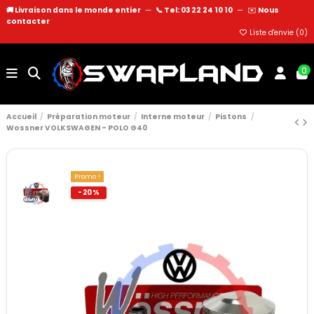
🚚 Livraison dans le monde entier
—
📞 Tel: 03 22 24 10 10
—
✉️
Nous
contacter
Liste d'envie (
0
)
0
Accueil
Préparation moteur
Interne moteur
Pistons
Wossner VOLKSWAGEN - POLO G40
Promo !
-20%