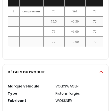
4
compresseur
75
Std.
72
75,5
+0,50
72
76
+1,00
72
77
+2,00
72
DÉTAILS DU PRODUIT
Marque véhicule
VOLKSWAGEN
Type
Pistons forgés
Fabricant
WOSSNER