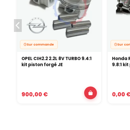
Sur commande
Sur c
OPEL CIH2.2 2.2L 8V TURBO 9.4:1
Honda R
kit piston forgé JE
9.8:1 ki
900,00 €
0,00 