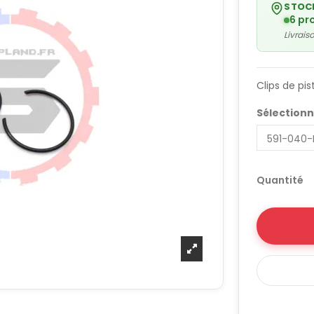
STOC
6 pr
Livrai
Clips de pi
Sélectionn
Quantité