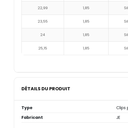
22,99
1,85
Si
23,55
1,85
Si
24
1,85
Si
25,15
1,85
Si
DÉTAILS DU PRODUIT
Type
Clips 
Fabricant
JE