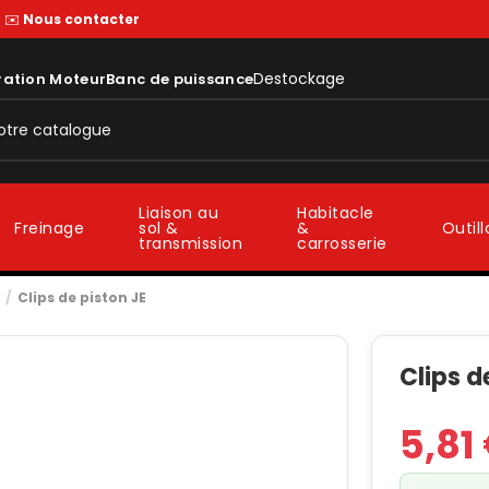
—
✉️
Nous contacter
Destockage
ration Moteur
Banc de puissance
Liaison au
Habitacle
sol &
&
Freinage
Outil
transmission
carrosserie
Clips de piston JE
Clips d
5,81