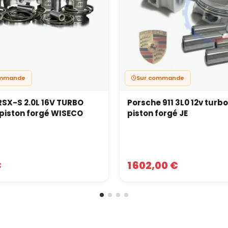
ommande
Sur commande
SX-S 2.0L 16V TURBO
Porsche 911 3L0 12v turbo
t piston forgé WISECO
piston forgé JE
€
1 602,00 €