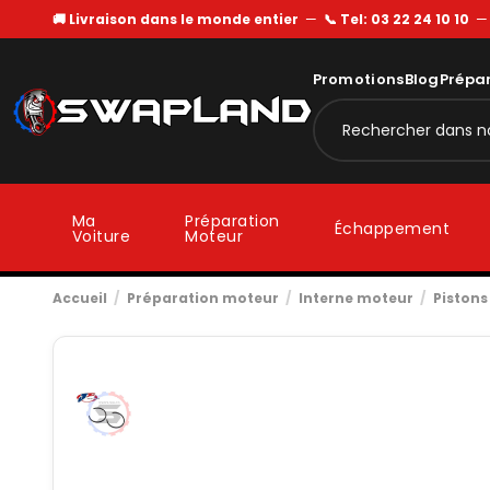
🚚 Livraison dans le monde entier
—
📞 Tel: 03 22 24 10 10
Promotions
Blog
Prépa
Ma
Préparation
Échappement
Voiture
Moteur
Accueil
Préparation moteur
Interne moteur
Pistons