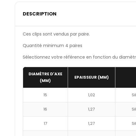
DESCRIPTION
Ces clips sont vendus par paire.
Quantité minimum 4 paires
Sélectionnez votre référence en fonction du diamètre
DIAMÈTRE D'AXE
EPAISSEUR (MM)
(MM)
15
1,02
Si
16
1,27
Si
17
1,27
Si