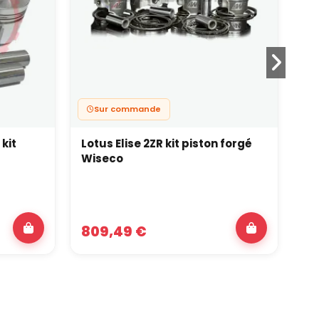
Sur commande
 kit
Lotus Elise 2ZR kit piston forgé
OP
Wiseco
1.
fo
809,49 €
20