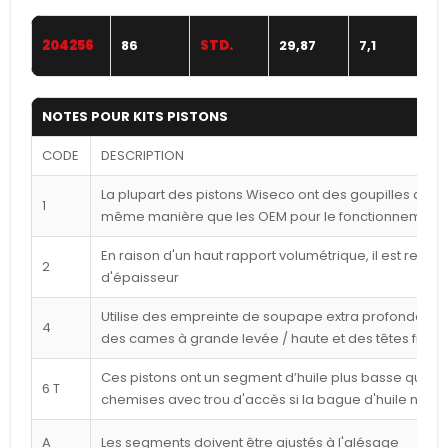
204256
86
STD.
29,87
7,1
NOTES POUR KITS PISTONS
CODE
DESCRIPTION
La plupart des pistons Wiseco ont des goupilles déca
1
même manière que les OEM pour le fonctionnement l
En raison d'un haut rapport volumétrique, il est reco
2
d'épaisseur
Utilise des empreinte de soupape extra profondes p
4
des cames à grande levée / haute et des têtes frais
Ces pistons ont un segment d’huile plus basse que ce
6 T
chemises avec trou d'accès si la bague d'huile n'est
A
Les segments doivent être ajustés à l'alésage