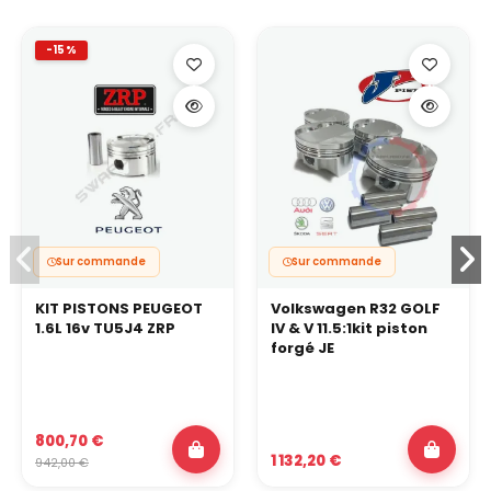
-15%
Sur commande
Sur commande
KIT PISTONS PEUGEOT
Volkswagen R32 GOLF
1.6L 16v TU5J4 ZRP
IV & V 11.5:1kit piston
forgé JE
800,70 €
1 132,20 €
942,00 €