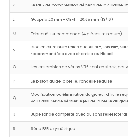
K
Le taux de compression dépend de la culasse utilisé
L
Goupille 20 mm - OEM = 20,65 mm (13/16)
M
Fabriqué sur commande (4 pièces minimum)
Bloc en aluminium telles que Alusil®, Lokasil®, Silitec®
N
recommandées avec chemise ou Nicasil
O
Les ensembles de vérins VR6 sont en stock, peuvent êt
P
Le piston guide la bielle, rondelle requise
Modification ou élimination du gicleur d'huile requise 
Q
vous assurer de vérifier le jeu de la bielle au gicleur
R
Jupe ronde complète avec ou sans relief latéral blan
S
Série FSR asymétrique