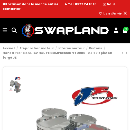
🚚 Livraison dans le monde entier
—
📞 Tel: 03 22 24 10 10
—
✉️
Nous
contacter
Liste d'envie (
0
)
0
Accueil
Préparation moteur
Interne moteur
Pistons
Honda RSX-S 2.0L 16V HAUTE COMPRESSION TURBO 10.8:1 kit piston
forgé JE