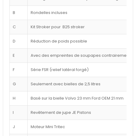
B
Rondelles incluses
C
Kit Stroker pour B25 stroker
D
Réduction de poids possible
E
Avec des empreintes de soupapes contrairement à l
F
Série FSR (relief latéral forgé)
G
Seulement avec bielles de 2,5 litres
H
Basé sur la bielle Volvo 23 mm Ford OEM 21 mm
I
Revêtement de jupe JE Pistons
J
Moteur Mini Tritec