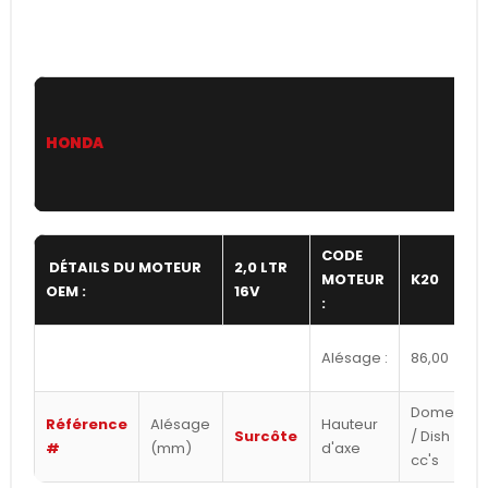
HONDA
CODE
DÉTAILS DU MOTEUR
2,0 LTR
MOTEUR
K20
OEM :
16V
:
Alésage :
86,00
Dome
Référence
Alésage
Hauteur
Surcôte
/ Dish
#
(mm)
d'axe
cc's