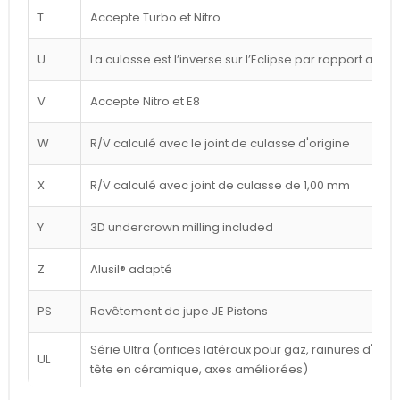
T
Accepte Turbo et Nitro
U
La culasse est l’inverse sur l’Eclipse par rapport au d
V
Accepte Nitro et E8
W
R/V calculé avec le joint de culasse d'origine
X
R/V calculé avec joint de culasse de 1,00 mm
Y
3D undercrown milling included
Z
Alusil® adapté
PS
Revêtement de jupe JE Pistons
Série Ultra (orifices latéraux pour gaz, rainures d'a
UL
tête en céramique, axes améliorées)