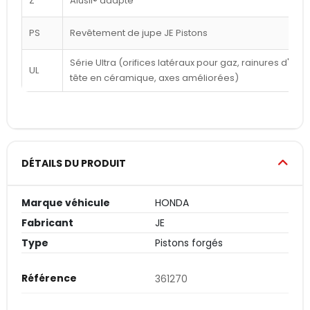
Z
Alusil® adapté
PS
Revêtement de jupe JE Pistons
Série Ultra (orifices latéraux pour gaz, rainures d'a
UL
tête en céramique, axes améliorées)
DÉTAILS DU PRODUIT
Marque véhicule
HONDA
Fabricant
JE
Type
Pistons forgés
Référence
361270