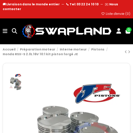
🚚 Livraison dans le monde entier
—
📞 Tel: 03 22 24 10 10
—
✉️
Nous
contacter
Liste d'envie (
0
)
0
Accueil
Préparation moteur
Interne moteur
Pistons
Honda RSX-S 2.0L 16V 10:1 kit piston forgé JE