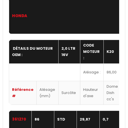
HONDA
CODE
DÉTAILS DU MOTEUR
2,0 LTR
MOTEUR
K20
OEM :
16V
:
:
Alésage :
86,00
Dome /
Référence
Alésage
Hauteur
Surcôte
Dish
#
(mm)
d'axe
cc's
361270
86
STD
29,87
0,7