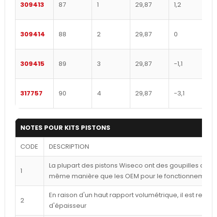
309413
87
1
29,87
1,2
309414
88
2
29,87
0
309415
89
3
29,87
-1,1
317757
90
4
29,87
-3,1
NOTES POUR KITS PISTONS
CODE
DESCRIPTION
La plupart des pistons Wiseco ont des goupilles déca
1
même manière que les OEM pour le fonctionnement l
En raison d'un haut rapport volumétrique, il est reco
2
d'épaisseur