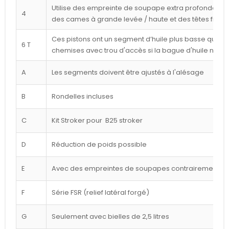
Utilise des empreinte de soupape extra profondes p
4
des cames à grande levée / haute et des têtes frais
Ces pistons ont un segment d’huile plus basse que ce
6 T
chemises avec trou d'accès si la bague d'huile n'est
A
Les segments doivent être ajustés à l'alésage
B
Rondelles incluses
C
Kit Stroker pour B25 stroker
D
Réduction de poids possible
E
Avec des empreintes de soupapes contrairement à l
F
Série FSR (relief latéral forgé)
G
Seulement avec bielles de 2,5 litres