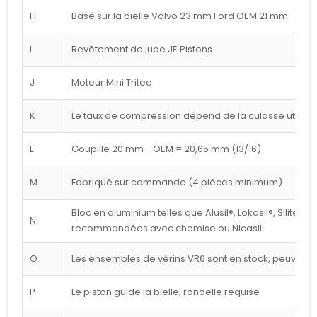
H
Basé sur la bielle Volvo 23 mm Ford OEM 21 mm
I
Revêtement de jupe JE Pistons
J
Moteur Mini Tritec
K
Le taux de compression dépend de la culasse utilisé
L
Goupille 20 mm - OEM = 20,65 mm (13/16)
M
Fabriqué sur commande (4 pièces minimum)
Bloc en aluminium telles que Alusil®, Lokasil®, Silitec®
N
recommandées avec chemise ou Nicasil
O
Les ensembles de vérins VR6 sont en stock, peuvent êt
P
Le piston guide la bielle, rondelle requise