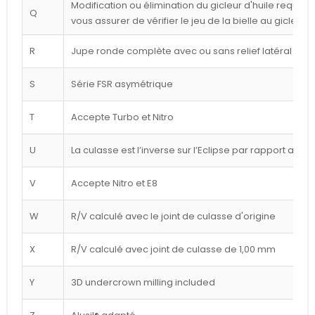
Modification ou élimination du gicleur d'huile requise 
Q
vous assurer de vérifier le jeu de la bielle au gicleur
R
Jupe ronde complète avec ou sans relief latéral blan
S
Série FSR asymétrique
T
Accepte Turbo et Nitro
U
La culasse est l’inverse sur l’Eclipse par rapport au d
V
Accepte Nitro et E8
W
R/V calculé avec le joint de culasse d'origine
X
R/V calculé avec joint de culasse de 1,00 mm
Y
3D undercrown milling included