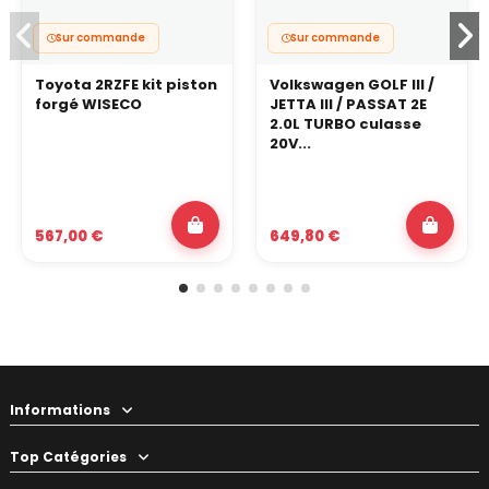
Sur commande
Sur commande
Toyota 2RZFE kit piston
Volkswagen GOLF III /
forgé WISECO
JETTA III / PASSAT 2E
2.0L TURBO culasse
20V...
567,00 €
649,80 €
Informations
Top Catégories