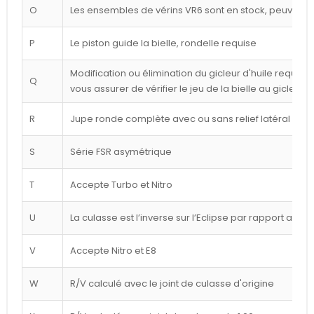
O
Les ensembles de vérins VR6 sont en stock, peuvent êt
P
Le piston guide la bielle, rondelle requise
Modification ou élimination du gicleur d'huile requise 
Q
vous assurer de vérifier le jeu de la bielle au gicleur
R
Jupe ronde complète avec ou sans relief latéral blan
S
Série FSR asymétrique
T
Accepte Turbo et Nitro
U
La culasse est l’inverse sur l’Eclipse par rapport au d
V
Accepte Nitro et E8
W
R/V calculé avec le joint de culasse d'origine