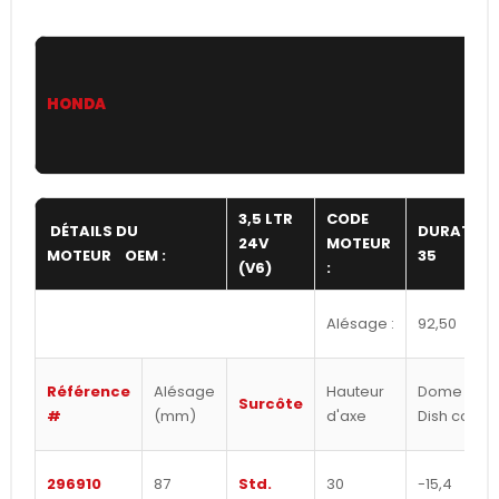
HONDA
3,5 LTR
CODE
DÉTAILS DU
DURATEC
24V
MOTEUR
MOTEUR OEM :
35
(V6)
:
Alésage :
92,50
Référence
Alésage
Hauteur
Dome /
Surcôte
#
(mm)
d'axe
Dish cc's
296910
87
Std.
30
-15,4