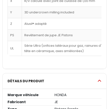
X
R/V calculé avec joint de culasse de 1,00 mm
Y
3D undercrown milling included
Z
Alusil® adapté
PS
Revêtement de jupe JE Pistons
Série Ultra (orifices latéraux pour gaz, rainures d'a
UL
tête en céramique, axes améliorées)
DÉTAILS DU PRODUIT
Marque véhicule
HONDA
Fabricant
JE