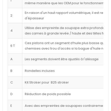
1
même manière que les OEM pour le fonctionnement l
En raison d'un haut rapport volumétrique, il est reco
2
d'épaisseur
Utilise des empreinte de soupape extra profondes p
4
des cames à grande levée / haute et des têtes frais
Ces pistons ont un segment d’huile plus basse que cel
6 T
chemises avec trou d'accès si la bague d'huile n'est
A
Les segments doivent être ajustés à l'alésage
B
Rondelles incluses
C
Kit Stroker pour B25 stroker
D
Réduction de poids possible
E
Avec des empreintes de soupapes contrairement à l