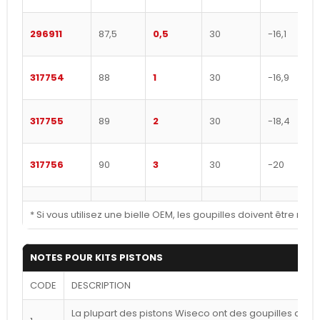
296911
87,5
0,5
30
-16,1
317754
88
1
30
-16,9
317755
89
2
30
-18,4
317756
90
3
30
-20
* Si vous utilisez une bielle OEM, les goupilles doivent être rev
NOTES POUR KITS PISTONS
CODE
DESCRIPTION
La plupart des pistons Wiseco ont des goupilles déca