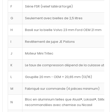
F
Série FSR (relief latéral forgé)
G
Seulement avec bielles de 2,5 litres
H
Basé sur la bielle Volvo 23 mm Ford OEM 21 mm
I
Revêtement de jupe JE Pistons
J
Moteur Mini Tritec
K
Le taux de compression dépend de la culasse utilisé
L
Goupille 20 mm - OEM = 20,65 mm (13/16)
M
Fabriqué sur commande (4 pièces minimum)
Bloc en aluminium telles que Alusil®, Lokasil®, Silitec®
N
recommandées avec chemise ou Nicasil