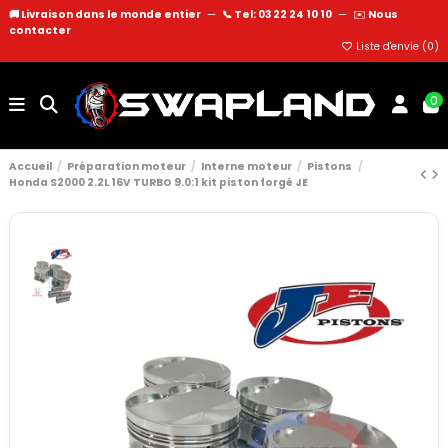
🚚 Livraison dans le monde entier
—
📞 Tel: 03 22 24 10 10
—
✉️
Nous
contacter
Liste d'envie (
0
)
0
Accueil
Préparation moteur
Interne moteur
Pistons
Honda S2000 2.2L 16V TURBO 9.0:1 kit piston forgé JE