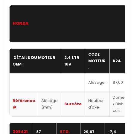
HONDA
CODE
DÉTAILS DU MOTEUR
2,4 LTR
MOTEUR
K24
OEM :
16V
:
Alésage :
87,00
Dome
Référence
Alésage
Hauteur
Surcôte
/ Dish
#
(mm)
d'axe
cc's
309421
87
STD.
29,87
-7,4