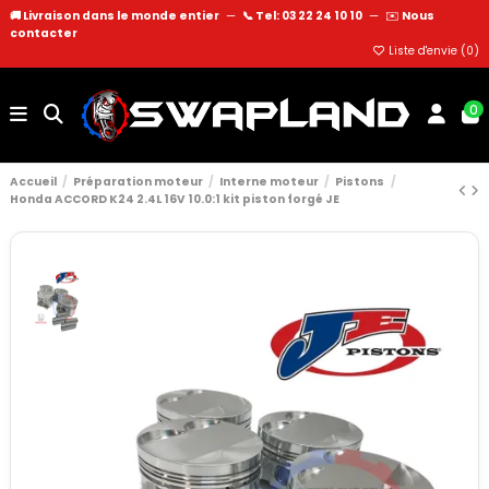
🚚 Livraison dans le monde entier
—
📞 Tel: 03 22 24 10 10
—
✉️
Nous
contacter
Liste d'envie (
0
)
0
Accueil
Préparation moteur
Interne moteur
Pistons
Honda ACCORD K24 2.4L 16V 10.0:1 kit piston forgé JE