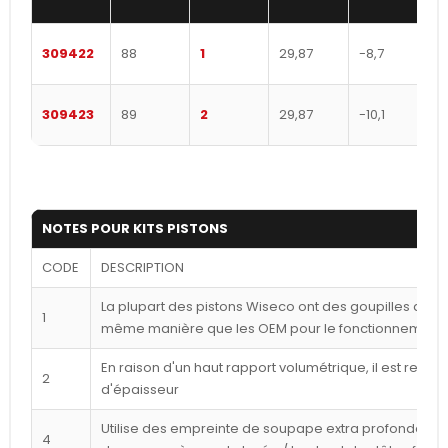
309422
88
1
29,87
-8,7
309423
89
2
29,87
-10,1
NOTES POUR KITS PISTONS
CODE
DESCRIPTION
La plupart des pistons Wiseco ont des goupilles déca
1
même manière que les OEM pour le fonctionnement l
En raison d'un haut rapport volumétrique, il est reco
2
d'épaisseur
Utilise des empreinte de soupape extra profondes p
4