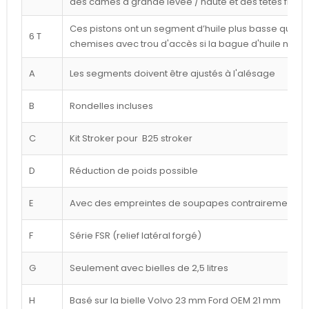
des cames à grande levée / haute et des têtes frais
Ces pistons ont un segment d’huile plus basse que ce
6 T
chemises avec trou d'accès si la bague d'huile n'est
A
Les segments doivent être ajustés à l'alésage
B
Rondelles incluses
C
Kit Stroker pour B25 stroker
D
Réduction de poids possible
E
Avec des empreintes de soupapes contrairement à l
F
Série FSR (relief latéral forgé)
G
Seulement avec bielles de 2,5 litres
H
Basé sur la bielle Volvo 23 mm Ford OEM 21 mm