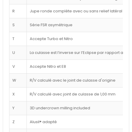
R
Jupe ronde complète avec ou sans relief latéral blan
S
Série FSR asymétrique
T
Accepte Turbo et Nitro
U
La culasse est l’inverse sur l’Eclipse par rapport au d
V
Accepte Nitro et E8
W
R/V calculé avec le joint de culasse d'origine
X
R/V calculé avec joint de culasse de 1,00 mm
Y
3D undercrown milling included
Z
Alusil® adapté