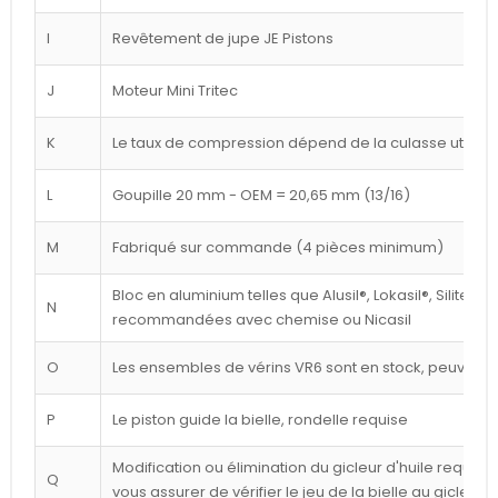
I
Revêtement de jupe JE Pistons
J
Moteur Mini Tritec
K
Le taux de compression dépend de la culasse utilisé
L
Goupille 20 mm - OEM = 20,65 mm (13/16)
M
Fabriqué sur commande (4 pièces minimum)
Bloc en aluminium telles que Alusil®, Lokasil®, Silitec®
N
recommandées avec chemise ou Nicasil
O
Les ensembles de vérins VR6 sont en stock, peuvent êt
P
Le piston guide la bielle, rondelle requise
Modification ou élimination du gicleur d'huile requise 
Q
vous assurer de vérifier le jeu de la bielle au gicleur