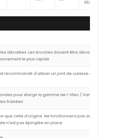
3524
lles décalées. Les broches doivent être décalées de
ionnement le plus rapide
est recommandé d'utiliser un joint de culasse de 1,00
fondes pour élargir la gamme de I-Vtec / Vanos avec
tes fraisées
e que celle d’origine. Ne fonctionnera pas avec les
ile n'est pas épinglée en place
ge