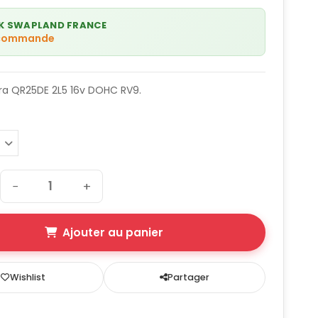
K SWAPLAND FRANCE
 commande
ra QR25DE 2L5 16v DOHC RV9.
−
+
Ajouter au panier
Wishlist
Partager