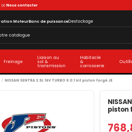
—
✉️
Nous contacter
Destockage
ration Moteur
Banc de puissance
Liaison au
Habitacle
sol &
&
Freinage
Outil
transmission
carrosserie
NISSAN SENTRA 2.5L 16V TURBO 9.0:1 kit piston forgé JE
NISSAN 
piston 
768,