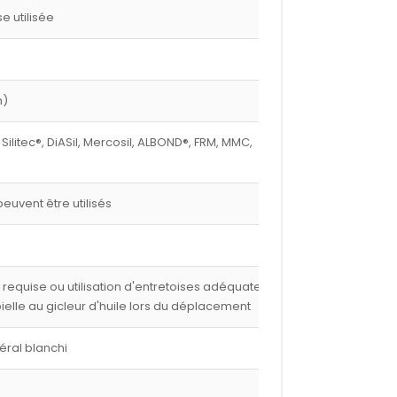
 utilisée
m)
 Silitec®, DiASil, Mercosil, ALBOND®, FRM, MMC,
euvent être utilisés
e requise ou utilisation d'entretoises adéquates,
 bielle au gicleur d'huile lors du déplacement
éral blanchi