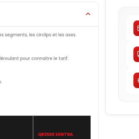
s segments, les circlips et les axes.
oulant pour connaitre le tarif.
n
QR25DE SENTRA
JE