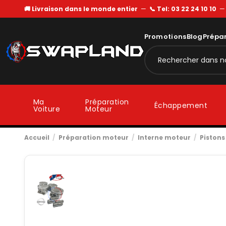
🚚 Livraison dans le monde entier
—
📞 Tel: 03 22 24 10 10
Promotions
Blog
Prépa
Ma
Préparation
Échappement
Voiture
Moteur
Accueil
Préparation moteur
Interne moteur
Pistons