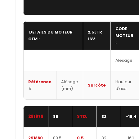
CODE
DÉTAILS DU MOTEUR
2,5LTR
MOTEUR
OEM :
16V
:
Alésage :
Référence
Alésage
Hauteur
Surcôte
#
(mm)
d'axe
291879
89
STD.
32
-15,4
291880
89,5
0,5
32
-16,1