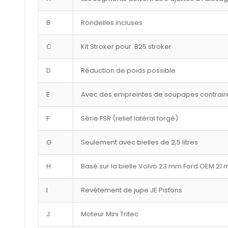
B
Rondelles incluses
C
Kit Stroker pour B25 stroker
D
Réduction de poids possible
E
Avec des empreintes de soupapes contraire
F
Série FSR (relief latéral forgé)
G
Seulement avec bielles de 2,5 litres
H
Basé sur la bielle Volvo 23 mm Ford OEM 21
I
Revêtement de jupe JE Pistons
J
Moteur Mini Tritec