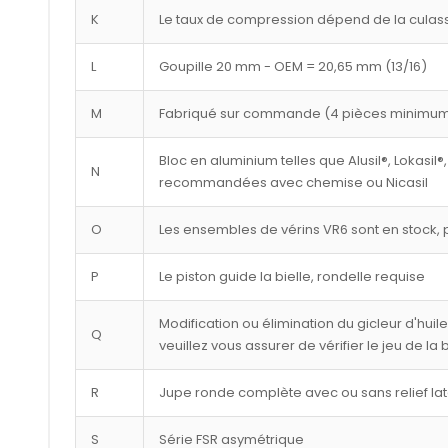
K
Le taux de compression dépend de la culasse
L
Goupille 20 mm - OEM = 20,65 mm (13/16)
M
Fabriqué sur commande (4 pièces minimu
Bloc en aluminium telles que Alusil®, Lokasil®,
N
recommandées avec chemise ou Nicasil
O
Les ensembles de vérins VR6 sont en stock, p
P
Le piston guide la bielle, rondelle requise
Modification ou élimination du gicleur d'huil
Q
veuillez vous assurer de vérifier le jeu de la
R
Jupe ronde complète avec ou sans relief lat
S
Série FSR asymétrique