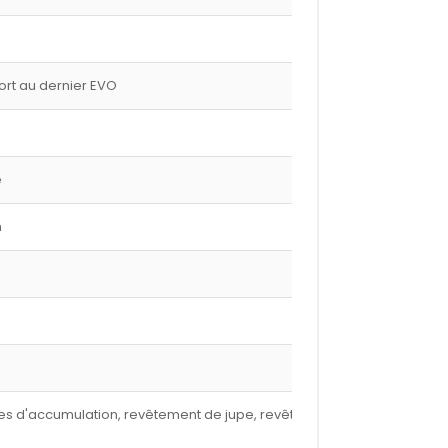
port au dernier EVO
e
m
nures d'accumulation, revêtement de jupe, revêtement