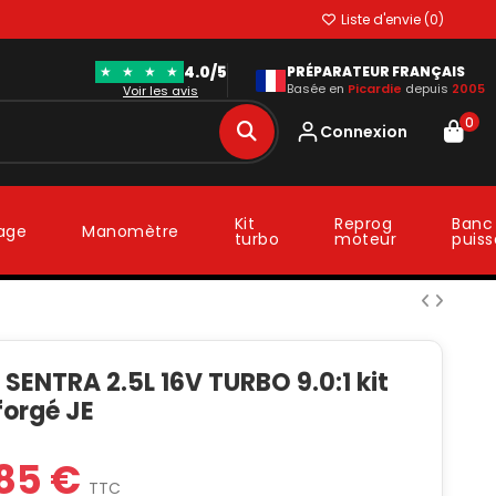
Liste d'envie (
0
)
4.0/5
★
★
★
★
PRÉPARATEUR FRANÇAIS
Basée en
Picardie
depuis
2005
Voir les avis
0
Connexion
Kit
Reprog
Banc
lage
Manomètre
turbo
moteur
puis
SENTRA 2.5L 16V TURBO 9.0:1 kit
forgé JE
85 €
TTC