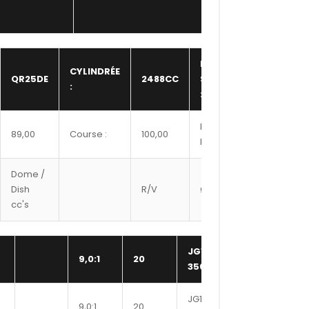
NBR
CYLINDRÉE
QR25DE
2488CC
SOUPAPE
16,00
:
:
Hauteur
89,00
Course :
100,00
225,50
bloc :
Dome /
Ref
Dish
R/V
Ø axe
Segment
cc's
#
JG1004-
9,0:1
20
348
3504
JG1004-
9,0:1
20
351
M