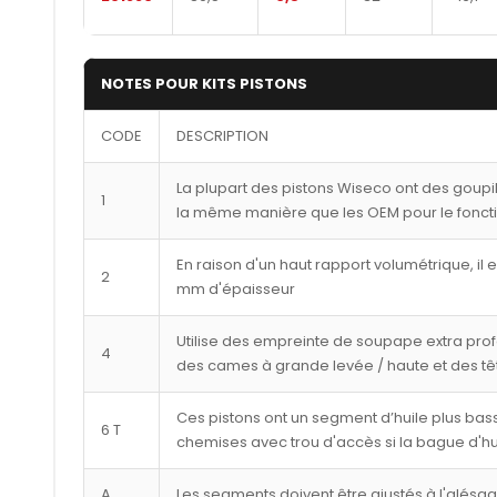
NOTES POUR KITS PISTONS
CODE
DESCRIPTION
La plupart des pistons Wiseco ont des goupi
1
la même manière que les OEM pour le fonct
En raison d'un haut rapport volumétrique, il 
2
mm d'épaisseur
Utilise des empreinte de soupape extra pro
4
des cames à grande levée / haute et des tê
Ces pistons ont un segment d’huile plus bass
6 T
chemises avec trou d'accès si la bague d'hu
A
Les segments doivent être ajustés à l'alésa