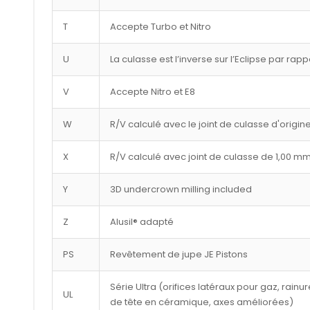
T
Accepte Turbo et Nitro
U
La culasse est l’inverse sur l’Eclipse par rap
V
Accepte Nitro et E8
W
R/V calculé avec le joint de culasse d'origin
X
R/V calculé avec joint de culasse de 1,00 m
Y
3D undercrown milling included
Z
Alusil® adapté
PS
Revêtement de jupe JE Pistons
Série Ultra (orifices latéraux pour gaz, rai
UL
de tête en céramique, axes améliorées)