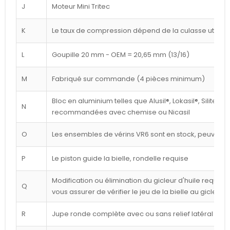
J
Moteur Mini Tritec
K
Le taux de compression dépend de la culasse utilisé
L
Goupille 20 mm - OEM = 20,65 mm (13/16)
M
Fabriqué sur commande (4 pièces minimum)
Bloc en aluminium telles que Alusil®, Lokasil®, Silitec®
N
recommandées avec chemise ou Nicasil
O
Les ensembles de vérins VR6 sont en stock, peuvent êt
P
Le piston guide la bielle, rondelle requise
Modification ou élimination du gicleur d'huile requise 
Q
vous assurer de vérifier le jeu de la bielle au gicleur
R
Jupe ronde complète avec ou sans relief latéral blan