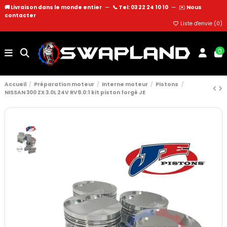
🚚 Livraison dans le monde entier
—
📞 Tel: 03 22 24 10 10
—
✉️
Nous
contacter
Liste d'envie (
0
)
0
Accueil
Préparation moteur
Interne moteur
Pistons
NISSAN 300 ZX 3.0L 24V RV9.0:1 kit piston forgé JE