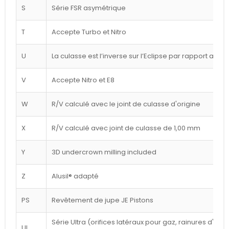
S
Série FSR asymétrique
T
Accepte Turbo et Nitro
U
La culasse est l’inverse sur l’Eclipse par rapport au d
V
Accepte Nitro et E8
W
R/V calculé avec le joint de culasse d'origine
X
R/V calculé avec joint de culasse de 1,00 mm
Y
3D undercrown milling included
Z
Alusil® adapté
PS
Revêtement de jupe JE Pistons
Série Ultra (orifices latéraux pour gaz, rainures d'a
UL