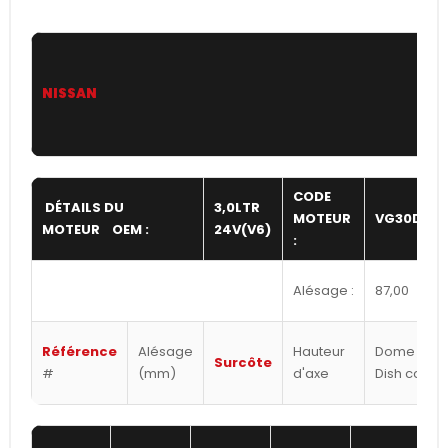
NISSAN
CODE
DÉTAILS DU
3,0LTR
MOTEUR
VG30DETT
MOTEUR OEM :
24V(V6)
:
Alésage :
87,00
Référence
Alésage
Hauteur
Dome /
Surcôte
#
(mm)
d'axe
Dish cc's