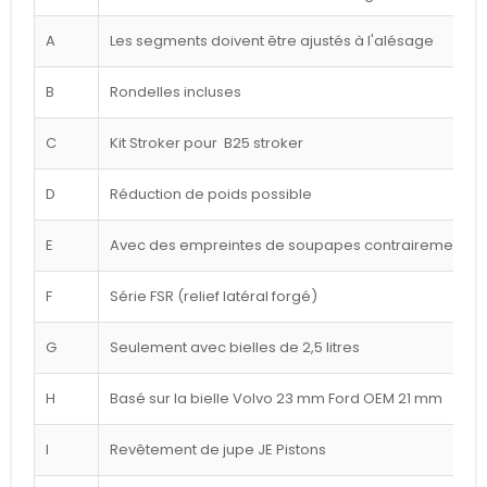
A
Les segments doivent être ajustés à l'alésage
B
Rondelles incluses
C
Kit Stroker pour B25 stroker
D
Réduction de poids possible
E
Avec des empreintes de soupapes contrairement à l
F
Série FSR (relief latéral forgé)
G
Seulement avec bielles de 2,5 litres
H
Basé sur la bielle Volvo 23 mm Ford OEM 21 mm
I
Revêtement de jupe JE Pistons