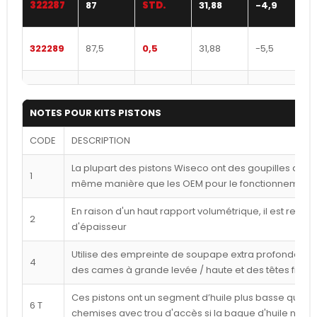
322287
87
STD.
31,88
-4,9
322289
87,5
0,5
31,88
-5,5
NOTES POUR KITS PISTONS
CODE
DESCRIPTION
La plupart des pistons Wiseco ont des goupilles déca
1
même manière que les OEM pour le fonctionnement l
En raison d'un haut rapport volumétrique, il est reco
2
d'épaisseur
Utilise des empreinte de soupape extra profondes p
4
des cames à grande levée / haute et des têtes frais
Ces pistons ont un segment d’huile plus basse que ce
6 T
chemises avec trou d'accès si la bague d'huile n'est