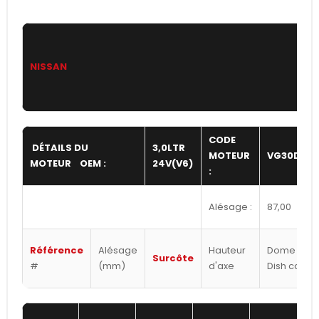
NISSAN
CODE
DÉTAILS DU
3,0LTR
MOTEUR
VG30DETT
MOTEUR OEM :
24V(V6)
:
Alésage :
87,00
Référence
Alésage
Hauteur
Dome /
Surcôte
#
(mm)
d'axe
Dish cc's