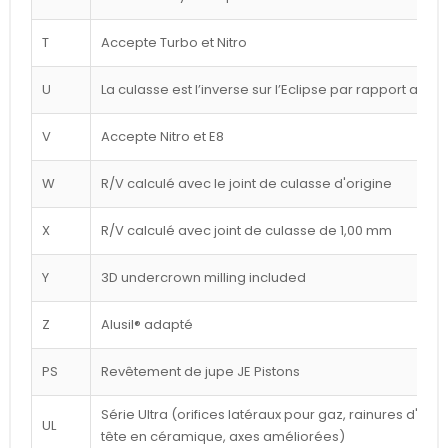
T
Accepte Turbo et Nitro
U
La culasse est l’inverse sur l’Eclipse par rapport au d
V
Accepte Nitro et E8
W
R/V calculé avec le joint de culasse d'origine
X
R/V calculé avec joint de culasse de 1,00 mm
Y
3D undercrown milling included
Z
Alusil® adapté
PS
Revêtement de jupe JE Pistons
Série Ultra (orifices latéraux pour gaz, rainures d'a
UL
tête en céramique, axes améliorées)