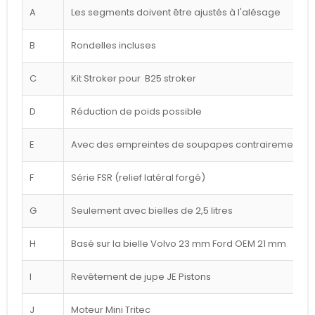
A
Les segments doivent être ajustés à l'alésage
B
Rondelles incluses
C
Kit Stroker pour B25 stroker
D
Réduction de poids possible
E
Avec des empreintes de soupapes contrairement à l
F
Série FSR (relief latéral forgé)
G
Seulement avec bielles de 2,5 litres
H
Basé sur la bielle Volvo 23 mm Ford OEM 21 mm
I
Revêtement de jupe JE Pistons
J
Moteur Mini Tritec