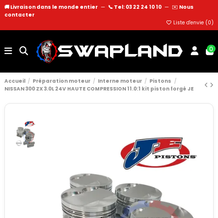
🚚 Livraison dans le monde entier
—
📞 Tel: 03 22 24 10 10
—
✉️
Nous
contacter
Liste d'envie (
0
)
0
Accueil
Préparation moteur
Interne moteur
Pistons
NISSAN 300 ZX 3.0L 24V HAUTE COMPRESSION 11.0:1 kit piston forgé JE