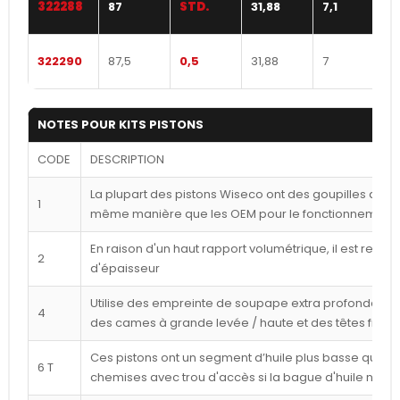
322288
87
STD.
31,88
7,1
322290
87,5
0,5
31,88
7
NOTES POUR KITS PISTONS
CODE
DESCRIPTION
La plupart des pistons Wiseco ont des goupilles déca
1
même manière que les OEM pour le fonctionnement l
En raison d'un haut rapport volumétrique, il est reco
2
d'épaisseur
Utilise des empreinte de soupape extra profondes p
4
des cames à grande levée / haute et des têtes frais
Ces pistons ont un segment d’huile plus basse que ce
6 T
chemises avec trou d'accès si la bague d'huile n'est