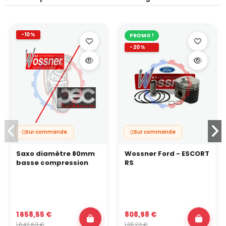
-10%
PROMO !
-20%
Sur commande
Sur commande
Saxo diamètre 80mm
Wossner Ford - ESCORT
basse compression
RS
1 658,55 €
808,98 €
1 842,83 €
1 011,23 €