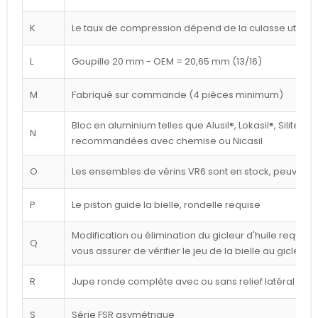
K
Le taux de compression dépend de la culasse utilisé
L
Goupille 20 mm - OEM = 20,65 mm (13/16)
M
Fabriqué sur commande (4 pièces minimum)
Bloc en aluminium telles que Alusil®, Lokasil®, Silitec®
N
recommandées avec chemise ou Nicasil
O
Les ensembles de vérins VR6 sont en stock, peuvent êt
P
Le piston guide la bielle, rondelle requise
Modification ou élimination du gicleur d'huile requise 
Q
vous assurer de vérifier le jeu de la bielle au gicleur
R
Jupe ronde complète avec ou sans relief latéral blan
S
Série FSR asymétrique