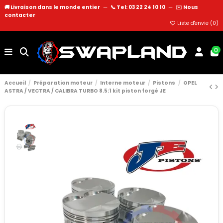
🚚 Livraison dans le monde entier
—
📞 Tel: 03 22 24 10 10
—
✉️
Nous
contacter
Liste d'envie (
0
)
0
Accueil
Préparation moteur
Interne moteur
Pistons
OPEL
ASTRA / VECTRA / CALIBRA TURBO 8.5:1 kit piston forgé JE