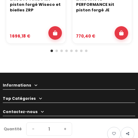
piston forgé Wiseco et
PERFORMANCE kit
bielles ZRP
piston forgé JE
1 696,18 €
770,40 €
Informations
Top Catégories
Contactez-nous
Votre préparateur
−
+
Quantité