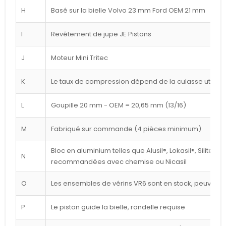
H
Basé sur la bielle Volvo 23 mm Ford OEM 21 mm
I
Revêtement de jupe JE Pistons
J
Moteur Mini Tritec
K
Le taux de compression dépend de la culasse utilisé
L
Goupille 20 mm - OEM = 20,65 mm (13/16)
M
Fabriqué sur commande (4 pièces minimum)
Bloc en aluminium telles que Alusil®, Lokasil®, Silitec®
N
recommandées avec chemise ou Nicasil
O
Les ensembles de vérins VR6 sont en stock, peuvent êt
P
Le piston guide la bielle, rondelle requise