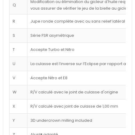
Modification ou élimination du gicleur d'huile requise 
Q
vous assurer de vérifier le jeu de la bielle au gicleur
R
Jupe ronde complète avec ou sans relief latéral blan
S
Série FSR asymétrique
T
Accepte Turbo et Nitro
U
La culasse est l’inverse sur l’Eclipse par rapport au d
V
Accepte Nitro et E8
W
R/V calculé avec le joint de culasse d'origine
X
R/V calculé avec joint de culasse de 1,00 mm
Y
3D undercrown milling included
Z
Alusil® adapté