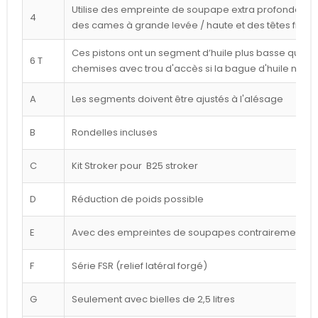
Utilise des empreinte de soupape extra profondes p
4
des cames à grande levée / haute et des têtes frais
Ces pistons ont un segment d’huile plus basse que ce
6 T
chemises avec trou d'accès si la bague d'huile n'est
A
Les segments doivent être ajustés à l'alésage
B
Rondelles incluses
C
Kit Stroker pour B25 stroker
D
Réduction de poids possible
E
Avec des empreintes de soupapes contrairement à l
F
Série FSR (relief latéral forgé)
G
Seulement avec bielles de 2,5 litres