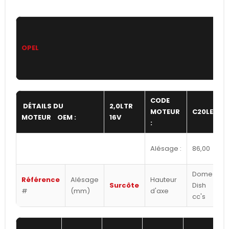
OPEL
CODE
DÉTAILS DU
2,0LTR
MOTEUR
C20LET
MOTEUR OEM :
16V
:
Alésage :
86,00
Dome /
Référence
Alésage
Hauteur
Surcôte
Dish
#
(mm)
d'axe
cc's