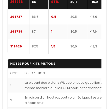
298736
86
STD.
30,5
-16,2
298737
86,5
0,5
30,5
-16,9
298738
87
1
30,5
-17,6
312429
87,5
1,5
30,5
-18,3
NOTES POUR KITS PISTONS
CODE
DESCRIPTION
La plupart des pistons Wiseco ont des goupilles déca
1
même manière que les OEM pour le fonctionnement l
En raison d'un haut rapport volumétrique, il est reco
2
d'épaisseur