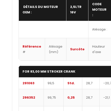
CODE
DÉTAILS DU MOTEUR
2,5LTR
MOTEUR
OEM :
16V
:
Alésage :
Référence
Alésage
Hauteur
Surcôte
#
(mm)
d'axe
FOR 83,00 MM STROKER CRANK
291063
99,5
Std.
28,7
-20,
296352
99,75
0,25
28,7
-21,1