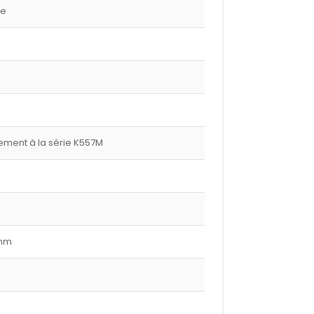
ge
ment à la série K557M
 mm