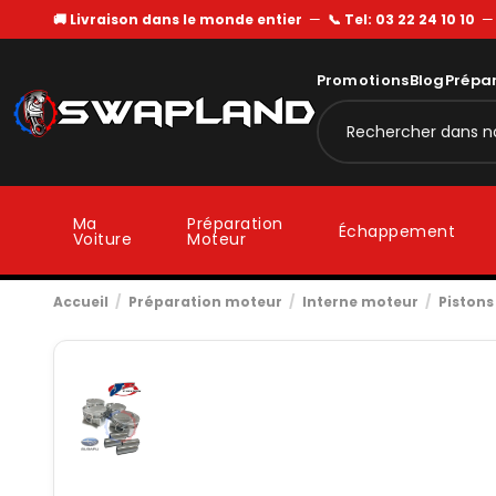
🚚 Livraison dans le monde entier
—
📞 Tel: 03 22 24 10 10
Promotions
Blog
Prépa
Ma
Préparation
Échappement
Voiture
Moteur
Accueil
Préparation moteur
Interne moteur
Pistons