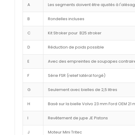
A
Les segments doivent être ajustés à l'alésa
B
Rondelles incluses
C
Kit Stroker pour B25 stroker
D
Réduction de poids possible
E
Avec des empreintes de soupapes contraire
F
Série FSR (relief latéral forgé)
G
Seulement avec bielles de 2,5 litres
H
Basé sur la bielle Volvo 23 mm Ford OEM 21
I
Revêtement de jupe JE Pistons
J
Moteur Mini Tritec