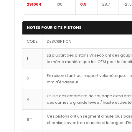
291064
100
0,5
28,7
-21,5
NOTES POUR KITS PISTONS
CODE
DESCRIPTION
La plupart des pistons Wiseco ont des goupi
1
la même manière que les OEM pour le fonct
En raison d'un haut rapport volumétrique, il 
2
mm d'épaisseur
Utilise des empreinte de soupape extra pro
4
des cames à grande levée / haute et des tê
Ces pistons ont un segment d’huile plus bass
6 T
chemises avec trou d'accès si la bague d'hu