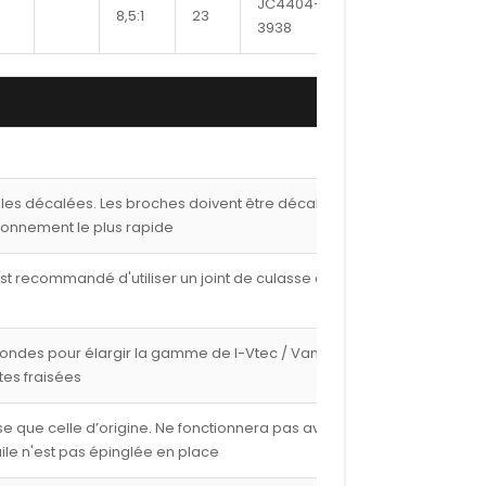
JC4404-
8,5:1
23
404
F,PS,
3938
lles décalées. Les broches doivent être décalées de
ionnement le plus rapide
est recommandé d'utiliser un joint de culasse de 1,00
fondes pour élargir la gamme de I-Vtec / Vanos avec
tes fraisées
e que celle d’origine. Ne fonctionnera pas avec les
ile n'est pas épinglée en place