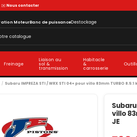
—
✉️
Nous contacter
Destockage
ration Moteur
Banc de puissance
Liaison au
Habitacle
sol &
&
Freinage
Outil
transmission
carrosserie
Subaru IMPREZA STI / WRX STI 04+ pour villo 83mm TURBO 8.5:1 k
Subaru
villo 8
JE