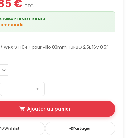
85 €
TTC
K SWAPLAND FRANCE
 commande
 / WRX STI 04+ pour villo 83mm TURBO 2.5L 16V 8.5:1
−
+
Ajouter au panier
Wishlist
Partager