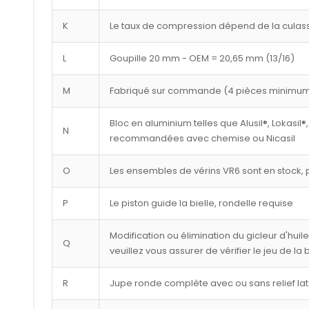
K
Le taux de compression dépend de la culasse
L
Goupille 20 mm - OEM = 20,65 mm (13/16)
M
Fabriqué sur commande (4 pièces minimu
Bloc en aluminium telles que Alusil®, Lokasil®,
N
recommandées avec chemise ou Nicasil
O
Les ensembles de vérins VR6 sont en stock, p
P
Le piston guide la bielle, rondelle requise
Modification ou élimination du gicleur d'huil
Q
veuillez vous assurer de vérifier le jeu de la
R
Jupe ronde complète avec ou sans relief lat