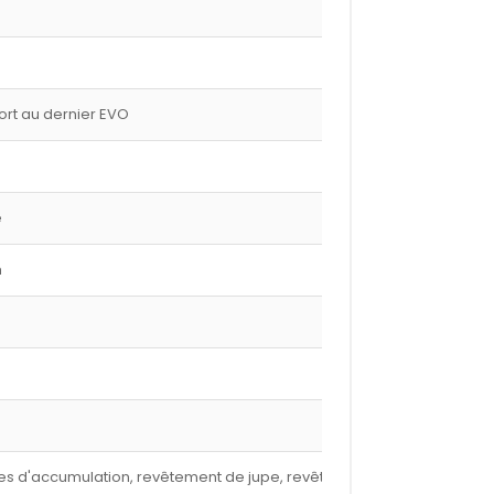
port au dernier EVO
e
m
nures d'accumulation, revêtement de jupe, revêtement