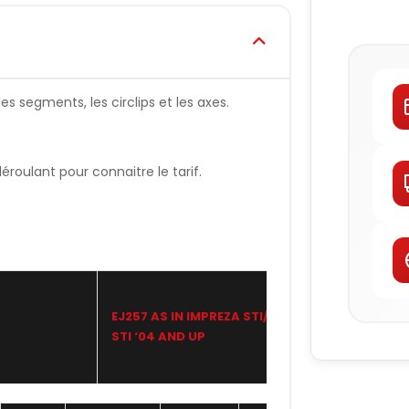
es segments, les circlips et les axes.
oulant pour connaitre le tarif.
EJ257 AS IN IMPREZA STI/WRX
JE
STI ‘04 AND UP