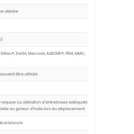
 utilisée
m)
 Silitec®, DiASil, Mercosil, ALBOND®, FRM, MMC,
euvent être utilisés
e requise ou utilisation d'entretoises adéquates,
 bielle au gicleur d'huile lors du déplacement
éral blanchi