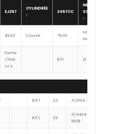
NBR
CYLINDRÉE
EJ257
2457CC
SOUPAPE
16,00
:
:
Hauteur
99,50
Course :
79,00
201,00
bloc :
Dome
Ref
/ Dish
R/V
Ø axe
Segment
cc's
#
7
8,5:1
23
JC3104-3917
398
F,PS,
JC4404-
8,5:1
23
401
F,PS
3928