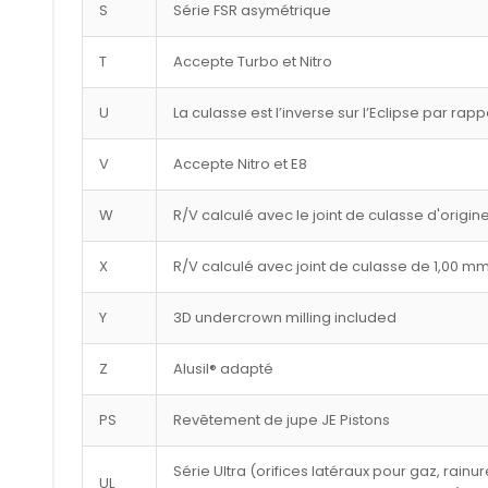
S
Série FSR asymétrique
T
Accepte Turbo et Nitro
U
La culasse est l’inverse sur l’Eclipse par rap
V
Accepte Nitro et E8
W
R/V calculé avec le joint de culasse d'origin
X
R/V calculé avec joint de culasse de 1,00 m
Y
3D undercrown milling included
Z
Alusil® adapté
PS
Revêtement de jupe JE Pistons
Série Ultra (orifices latéraux pour gaz, rai
UL