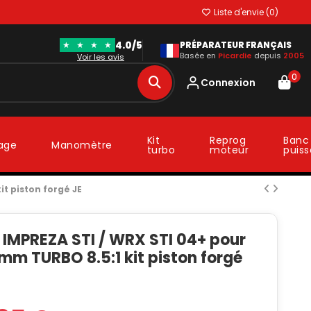
Liste d'envie (
0
)
4.0/5
★
★
★
★
PRÉPARATEUR FRANÇAIS
Basée en
Picardie
depuis
2005
Voir les avis
0
Connexion
Kit
Reprog
Banc
lage
Manomètre
turbo
moteur
puis
it piston forgé JE
 IMPREZA STI / WRX STI 04+ pour
3mm TURBO 8.5:1 kit piston forgé