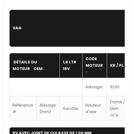
VAG
CODE
DÉTAILS DU
1,8 LTR
MOTEUR
KR / PL
MOTEUR OEM :
16V
:
:
Alésage :
81,00
C
Dome /
Référence
Alésage
Hauteur
Surcôte
Dish
#
(mm)
d'axe
cc's
RV AVEC JOINT DE CULASSE DE 1,00 MM