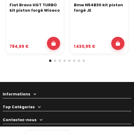
Fiat Bravo HGT TURBO
Bmw N54B30 kit piston
kit piston forgé Wiseco
forgé JE
784,69 €
1 430,95 €
Informations
Top Catégories
Contactez-nous
Votre préparateur