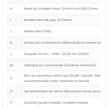
H
Basé sur la bielle Volvo 23 mm Ford OEM 21 mm
I
Revêtement de jupe JE Pistons
J
Moteur Mini Tritec
K
Le taux de compression dépend de la culasse utilisé
L
Goupille 20 mm - OEM = 20,65 mm (13/16)
M
Fabriqué sur commande (4 pièces minimum)
Bloc en aluminium telles que Alusil®, Lokasil®, Silitec®
N
recommandées avec chemise ou Nicasil
O
Les ensembles de vérins VR6 sont en stock, peuvent êt
P
Le piston guide la bielle, rondelle requise