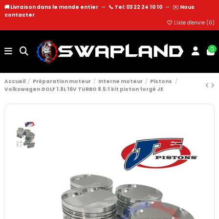
🚚 Livraison dans le monde entier
—
📞 Tel: 03 22 24 10 10
—
✉️
Nous
contacter
Liste d'envie (
0
)
0
Accueil
Préparation moteur
Interne moteur
Pistons
Volkswagen GOLF 1.8L 16V TURBO 8.5:1 kit piston forgé JE