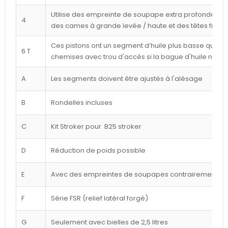
Utilise des empreinte de soupape extra profondes p
4
des cames à grande levée / haute et des têtes frais
Ces pistons ont un segment d’huile plus basse que cel
6 T
chemises avec trou d'accès si la bague d'huile n'est
A
Les segments doivent être ajustés à l'alésage
B
Rondelles incluses
C
Kit Stroker pour B25 stroker
D
Réduction de poids possible
E
Avec des empreintes de soupapes contrairement à l
F
Série FSR (relief latéral forgé)
G
Seulement avec bielles de 2,5 litres