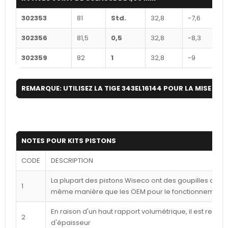
302353
81
Std.
32,8
-7,6
302356
81,5
0,5
32,8
-8,3
302359
82
1
32,8
-9
REMARQUE: UTILISEZ LA TIGE 343EL16144 POUR LA MISE À N
NOTES POUR KITS PISTONS
CODE
DESCRIPTION
La plupart des pistons Wiseco ont des goupilles déca
1
même manière que les OEM pour le fonctionnement l
En raison d'un haut rapport volumétrique, il est reco
2
d'épaisseur