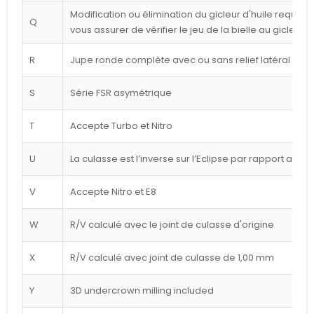
Modification ou élimination du gicleur d'huile requise 
Q
vous assurer de vérifier le jeu de la bielle au gicleur
R
Jupe ronde complète avec ou sans relief latéral blan
S
Série FSR asymétrique
T
Accepte Turbo et Nitro
U
La culasse est l’inverse sur l’Eclipse par rapport au d
V
Accepte Nitro et E8
W
R/V calculé avec le joint de culasse d'origine
X
R/V calculé avec joint de culasse de 1,00 mm
Y
3D undercrown milling included