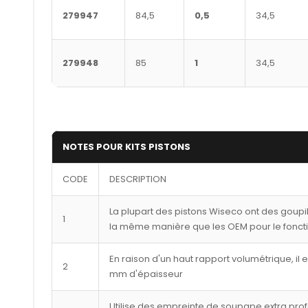
279947
84,5
0,5
34,5
279948
85
1
34,5
NOTES POUR KITS PISTONS
CODE
DESCRIPTION
La plupart des pistons Wiseco ont des goupi
1
la même manière que les OEM pour le fonct
En raison d'un haut rapport volumétrique, il 
2
mm d'épaisseur
Utilise des empreinte de soupape extra pro