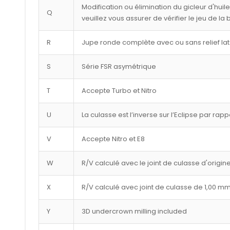
Modification ou élimination du gicleur d'huil
Q
veuillez vous assurer de vérifier le jeu de la
R
Jupe ronde complète avec ou sans relief lat
S
Série FSR asymétrique
T
Accepte Turbo et Nitro
U
La culasse est l’inverse sur l’Eclipse par rap
V
Accepte Nitro et E8
W
R/V calculé avec le joint de culasse d'origin
X
R/V calculé avec joint de culasse de 1,00 m
Y
3D undercrown milling included