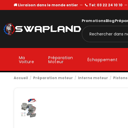
🚚 Livraison dans le monde entier
—
📞 Tel: 03 22 24 10 10
Promotions
Blog
Prépa
Ma
Préparation
Échappement
Voiture
Moteur
Accueil
Préparation moteur
Interne moteur
Pistons