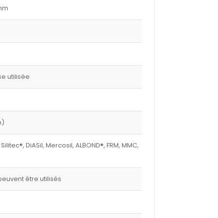
 mm
 utilisée
m)
 Silitec®, DiASil, Mercosil, ALBOND®, FRM, MMC,
euvent être utilisés