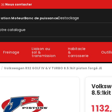
—
✉️
Nous contacter
Destockage
ration Moteur
Banc de puissance
Liaison au
Habitacle
sol &
&
Freinage
Outil
transmission
carrosserie
Volkswagen R32 GOLF IV & V TURBO 8.5:1kit piston forgé JE
Volksw
8.5:1ki
1 13