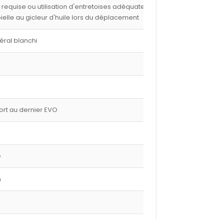
e requise ou utilisation d'entretoises adéquates,
 bielle au gicleur d'huile lors du déplacement
éral blanchi
port au dernier EVO
e
m