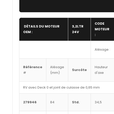
CODE
DÉTAILS DU MOTEUR
3,2LTR
MOTEUR
OEM :
24V
:
Alésage :
Référence
Alésage
Hauteur
Surcôte
#
(mm)
d'axe
RV avec Deck 0 et joint de culasse de 0,65 mm
279946
84
Std.
34,5