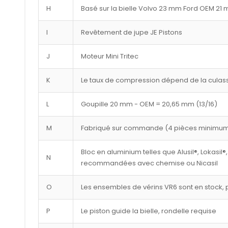
H
Basé sur la bielle Volvo 23 mm Ford OEM 21
I
Revêtement de jupe JE Pistons
J
Moteur Mini Tritec
K
Le taux de compression dépend de la culasse
L
Goupille 20 mm - OEM = 20,65 mm (13/16)
M
Fabriqué sur commande (4 pièces minimu
Bloc en aluminium telles que Alusil®, Lokasil®,
N
recommandées avec chemise ou Nicasil
O
Les ensembles de vérins VR6 sont en stock, p
P
Le piston guide la bielle, rondelle requise