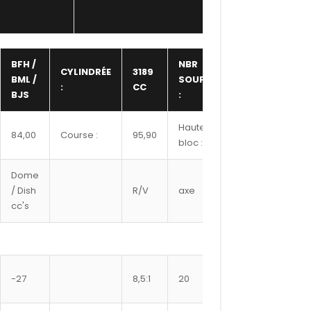
BFH /
NBR
CYLINDRÉE
3189
BML /
SOUPAPE
24,00
:
CC
BJS
:
Hauteur
84,00
Course :
95,90
247,00
bloc :
Dome
Ref
/ Dish
R/V
axe
Segment
cc's
#
JG1006-
-27
8,5:1
20
3307