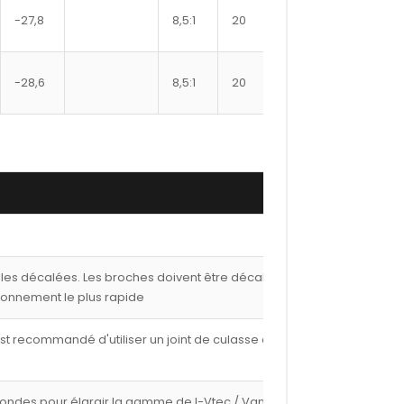
JG1006-
-27,8
8,5:1
20
3327
JG1006-
-28,6
8,5:1
20
3346
lles décalées. Les broches doivent être décalées de
ionnement le plus rapide
est recommandé d'utiliser un joint de culasse de 1,00
fondes pour élargir la gamme de I-Vtec / Vanos avec