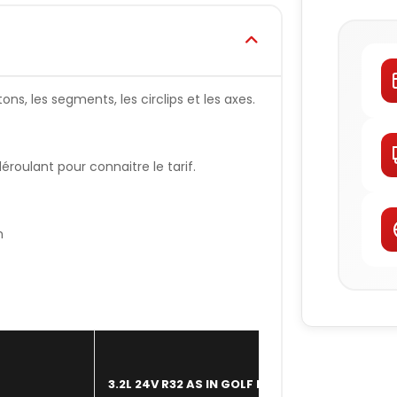
ns, les segments, les circlips et les axes.
oulant pour connaitre le tarif.
n
3.2L 24V R32 AS IN GOLF IV+V
JE