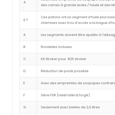
4
des cames à grande levée / haute et des tê
Ces pistons ont un segment d’huile plus bass
6 T
chemises avec trou d'accès si la bague d'hu
A
Les segments doivent être ajustés à l'alésa
B
Rondelles incluses
C
Kit Stroker pour B25 stroker
D
Réduction de poids possible
E
Avec des empreintes de soupapes contraire
F
Série FSR (relief latéral forgé)
G
Seulement avec bielles de 2,5 litres